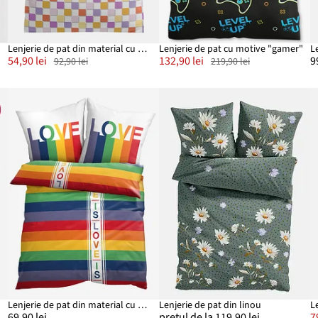
Lenjerie de pat din material cu bumbac
Lenjerie de pat cu motive "gamer"
54,90 lei
132,90 lei
9
92,90 lei
219,90 lei
Lenjerie de pat din material cu bumbac
Lenjerie de pat din linou
L
69,90 lei
prețul de la 119,90 lei
7