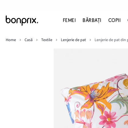
FEMEI
BĂRBAŢI
COPII
Home
Casă
Textile
Lenjerie de pat
Lenjerie de pat din 