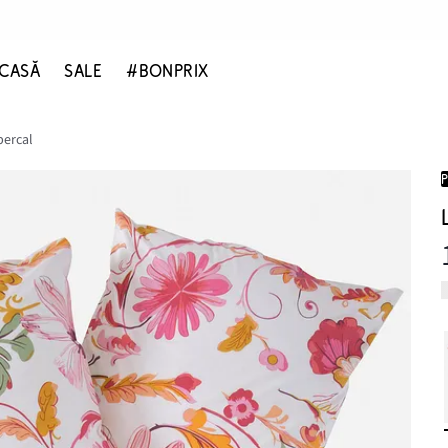
CASĂ
SALE
#BONPRIX
percal