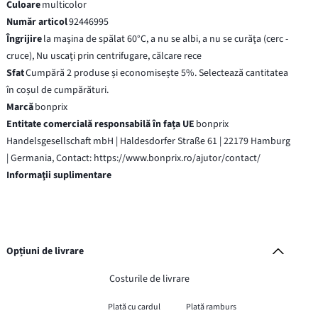
Culoare
multicolor
Număr articol
92446995
Îngrijire
la maşina de spălat 60°C, a nu se albi, a nu se curăţa (cerc -
cruce), Nu uscați prin centrifugare, călcare rece
Sfat
Cumpără 2 produse și economisește 5%. Selectează cantitatea
în coșul de cumpărături.
Marcă
bonprix
Entitate comercială responsabilă în fața UE
bonprix
Handelsgesellschaft mbH | Haldesdorfer Straße 61 | 22179 Hamburg
| Germania, Contact: https://www.bonprix.ro/ajutor/contact/
Informaţii suplimentare
Opțiuni de livrare
Costurile de livrare
Plată cu cardul
Plată ramburs