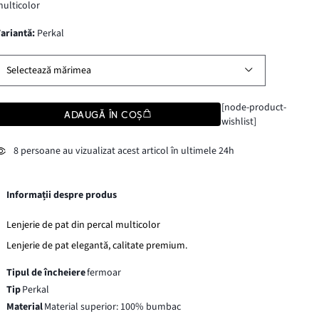
ulticolor
variantă
:
Perkal
Selectează mărimea
[node-product-
ADAUGĂ ÎN COȘ
wishlist]
8 persoane au vizualizat acest articol în ultimele 24h
Informații despre produs
Lenjerie de pat din percal multicolor
Lenjerie de pat elegantă, calitate premium.
Tipul de încheiere
fermoar
Tip
Perkal
Material
Material superior: 100% bumbac