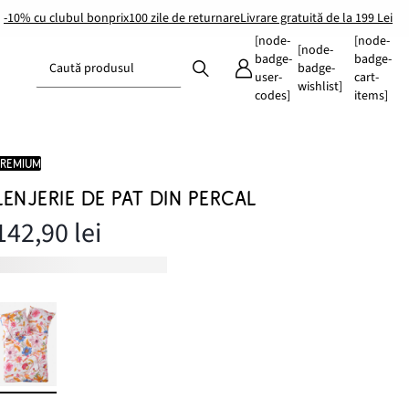
-10% cu clubul bonprix
100 zile de returnare
Livrare gratuită de la 199 Lei
[node-
[node-
[node-
badge-
badge-
Caută produsul
badge-
user-
cart-
wishlist]
codes]
items]
PREMIUM
LENJERIE DE PAT DIN PERCAL
142,90 lei