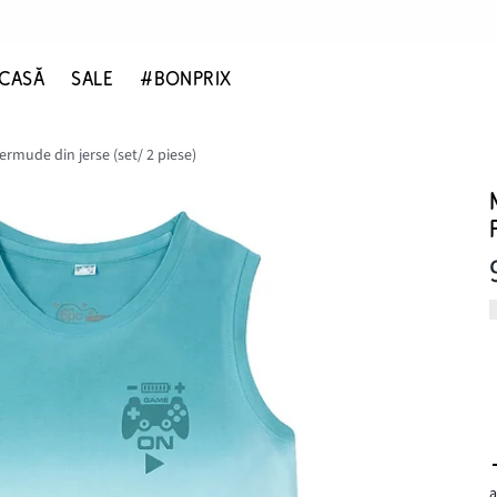
CASĂ
SALE
#BONPRIX
ermude din jerse (set/ 2 piese)
a