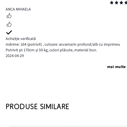
Evaluare
5
ANCA MIHAELA
Achiziție verificată
mărime: 164
(potrivit)
,
culoare: acvamarin profund/alb cu imprimeu
Potrivit pt 170cm și 59 kg, culori plăcute, material bun.
2024-04-29
mai multe 
PRODUSE SIMILARE