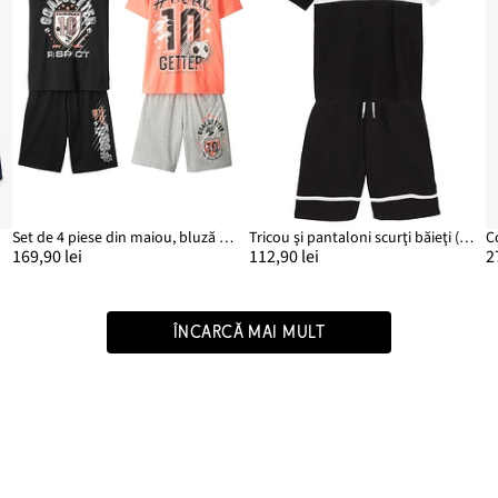
Set de 4 piese din maiou, bluză și 2 x pantaloni scurți
Tricou şi pantaloni scurţi băieţi (2piese)
169,90 lei
112,90 lei
2
ÎNCARCĂ MAI MULT