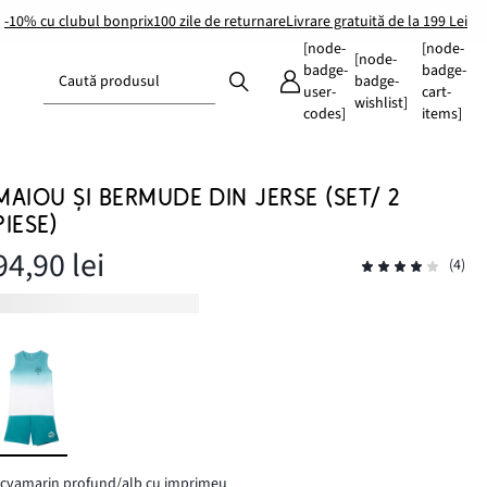
-10% cu clubul bonprix
100 zile de returnare
Livrare gratuită de la 199 Lei
[node-
[node-
[node-
badge-
badge-
Caută produsul
badge-
user-
cart-
wishlist]
codes]
items]
MAIOU ȘI BERMUDE DIN JERSE (SET/ 2
PIESE)
94,90 lei
(4)
cvamarin profund/alb cu imprimeu