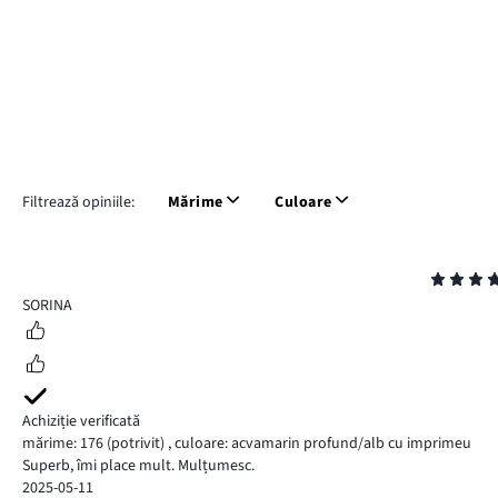
Filtrează opiniile:
Mărime
Culoare
Evaluare
5
SORINA
Achiziție verificată
mărime: 176
(potrivit)
,
culoare: acvamarin profund/alb cu imprimeu
Superb, îmi place mult. Mulțumesc.
2025-05-11