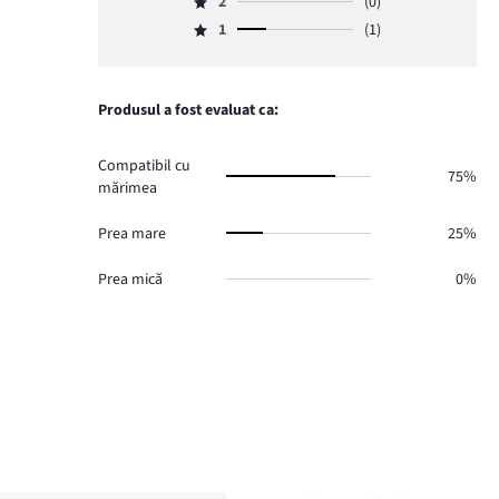
numărul
2
(0)
3,
Evaluare
voturi
de
numărul
1
(1)
2,
3.
Evaluare
voturi
de
numărul
1,
0.
voturi
de
numărul
0.
voturi
de
Produsul a fost evaluat ca:
0.
voturi
1.
Compatibil cu
75%
mărimea
Prea mare
25%
Prea mică
0%