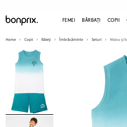
FEMEI
BĂRBAŢI
COPII
Home
Copii
Băieţi
Îmbrăcăminte
Seturi
Maiou și b