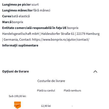
Lungimea pe picior
scurt
Lungimea mânecilor
fără mâneci
Curea
bată elastică
Marcă
bonprix
Entitate comercială responsabilă în fața UE
bonprix
Handelsgesellschaft mbH | Haldesdorfer Straße 61 | 22179 Hamburg
| Germania, Contact: https://www.bonprix.ro/ajutor/contact/
Informaţii suplimentare
Opțiuni de livrare
Costurile de livrare
Plată cu cardul
Plată ramburs
Sub 199,00 lei:
12,90 lei
-