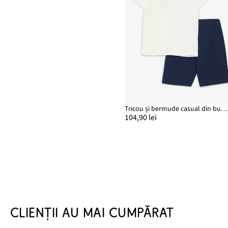
Tricou și bermude casual din bumbac organic 100% (set/2 piese)
104,90 lei
CLIENȚII AU MAI CUMPĂRAT