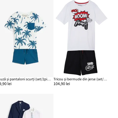
Bluză și pantaloni scurți (set/2piese)
Tricou și bermude din jerse (set/2 piese)
9,90 lei
104,90 lei