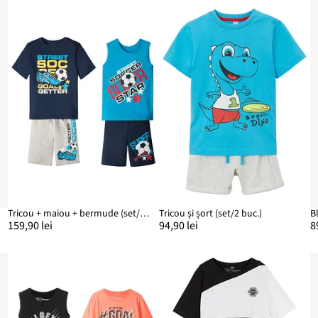
Tricou + maiou + bermude (set/4 piese)
Tricou și șort (set/2 buc.)
159,90 lei
94,90 lei
8