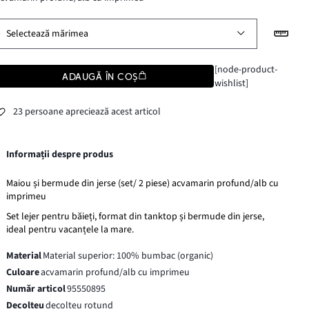
Selectează mărimea
[node-product-
ADAUGĂ ÎN COȘ
wishlist]
23 persoane apreciează acest articol
Informații despre produs
Maiou și bermude din jerse (set/ 2 piese) acvamarin profund/alb cu
imprimeu
Set lejer pentru băieți, format din tanktop și bermude din jerse,
ideal pentru vacanțele la mare.
Material
Material superior: 100% bumbac (organic)
Culoare
acvamarin profund/alb cu imprimeu
Număr articol
95550895
Decolteu
decolteu rotund