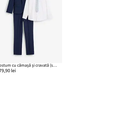
Costum cu cămașă și cravată (set/4 piese)
79,90 lei