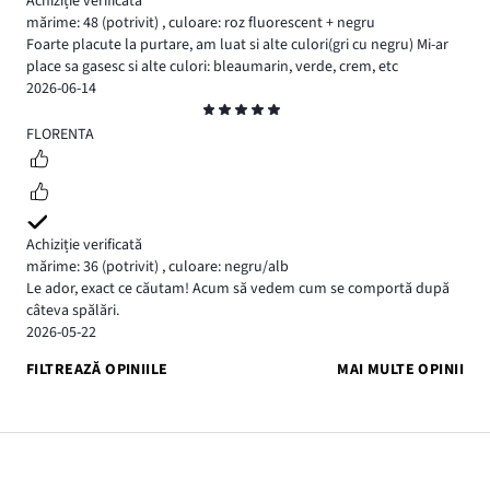
Achiziție verificată
mărime: 48
(potrivit)
,
culoare: roz fluorescent + negru
Foarte placute la purtare, am luat si alte culori(gri cu negru) Mi-ar
place sa gasesc si alte culori: bleaumarin, verde, crem, etc
2026-06-14
Evaluare
5
FLORENTA
Achiziție verificată
mărime: 36
(potrivit)
,
culoare: negru/alb
Le ador, exact ce căutam! Acum să vedem cum se comportă după
câteva spălări.
2026-05-22
FILTREAZĂ OPINIILE
MAI MULTE OPINII