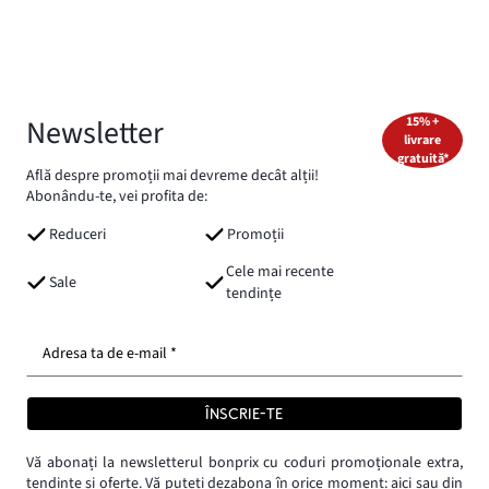
Newsletter
15% +
livrare
gratuită*
Află despre promoții mai devreme decât alții!
Abonându-te, vei profita de:
Reduceri
Promoții
Cele mai recente
Sale
tendințe
Adresa ta de e-mail *
ÎNSCRIE-TE
Vă abonați la newsletterul bonprix cu coduri promoționale extra,
tendințe și oferte. Vă puteți dezabona în orice moment:
aici
sau din