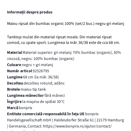
Informații despre produs
Maiou ripsat din bumbac organic 100% (set/2 buc.) negru-gri melanj
Tanktop mulat din material ripsat moale. Din material ripsat
comod, cu spate sport. Lungimea la măr. 36/38 este de cca 68 cm.
Material
Material superior: gri melanj: 70% bumbac (organic), 30%
viscoză, negru: 100% bumbac (organic)
Culoare
negru + gri melanj
Număr articol
92526795
Lungime
68 cm (la măr. 36/38)
Decolteu
decolteu rotund, adânc
Bretele
maiou tip tank
Lungimea mânecilor
fără mâneci
Îngrijire
la maşina de spălat 30°C
Marcă
bonprix
Entitate comercială responsabilă în fața UE
bonprix
Handelsgesellschaft mbH | Haldesdorfer Straße 61 | 22179 Hamburg
| Germania, Contact: https://www.bonprix.ro/ajutor/contact/