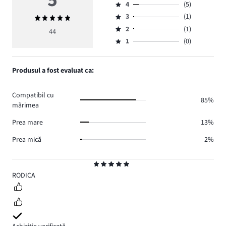
4
(5)
5,
Evaluare
numărul
3
(1)
Evaluarea
4,
Evaluare
de
medie
numărul
2
(1)
3,
44
Evaluare
voturi
5
de
numărul
1
(0)
2,
Evaluare
37.
voturi
de
numărul
1,
5.
voturi
de
numărul
Produsul a fost evaluat ca:
1.
voturi
de
1.
voturi
Compatibil cu
0.
85%
mărimea
Prea mare
13%
Prea mică
2%
Evaluare
5
RODICA