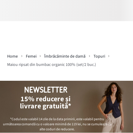
Home
Femei
Îmbrăcăminte de damă
Topuri
Maiou ripsat din bumbac organic 100% (set/2 buc.)
NEWSLETTER
15% reducere și
livrare gratuită*
*Codul este valabil 14 zile de la data primirii, este valabil pentru
următoarea comandă cu o valoare minimă de
119 lei
, nu se cumulează cu
alte coduri de reducere.