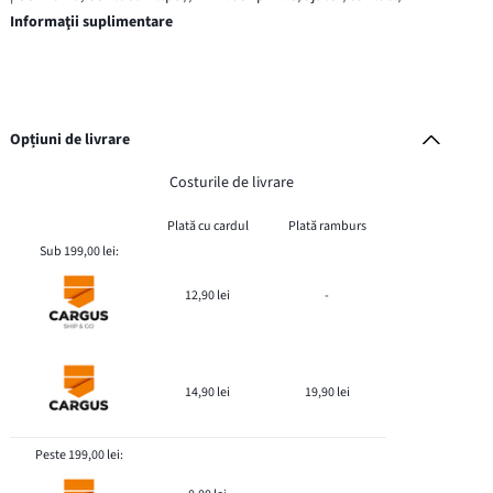
Informaţii suplimentare
Opțiuni de livrare
Costurile de livrare
Plată cu cardul
Plată ramburs
Sub 199,00 lei:
12,90 lei
-
14,90 lei
19,90 lei
Peste 199,00 lei: