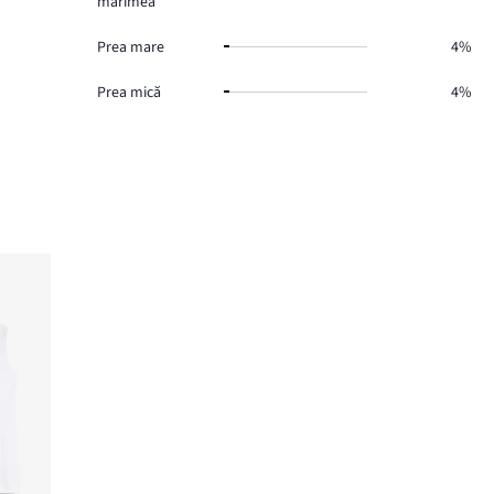
mărimea
Prea mare
4%
Prea mică
4%