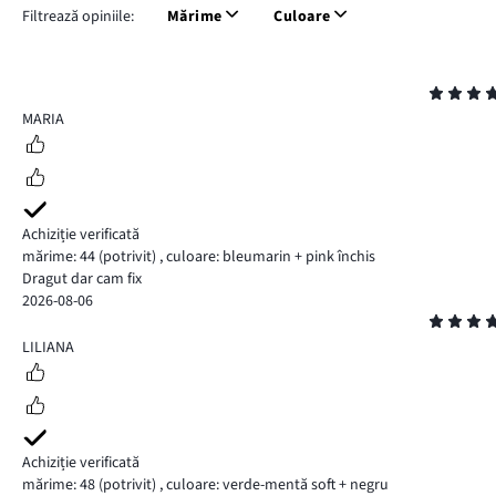
Filtrează opiniile:
Mărime
Culoare
Evaluare
5
MARIA
Achiziție verificată
mărime: 44
(potrivit)
,
culoare: bleumarin + pink închis
Dragut dar cam fix
2026-08-06
Evaluare
5
LILIANA
Achiziție verificată
mărime: 48
(potrivit)
,
culoare: verde-mentă soft + negru