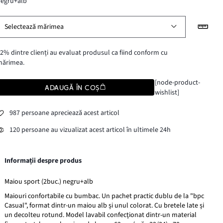
negru+alb
Selectează mărimea
2% dintre clienți au evaluat produsul ca fiind conform cu
mărimea.
[node-product-
ADAUGĂ ÎN COȘ
wishlist]
987 persoane apreciează acest articol
120 persoane au vizualizat acest articol în ultimele 24h
Informații despre produs
Maiou sport (2buc.) negru+alb
Maiouri confortabile cu bumbac. Un pachet practic dublu de la "bpc
Casual", format dintr-un maiou alb și unul colorat. Cu bretele late și
un decolteu rotund. Model lavabil confecţionat dintr-un material