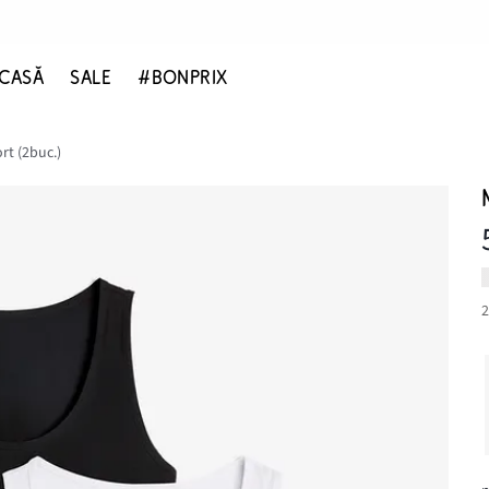
CASĂ
SALE
#BONPRIX
rt (2buc.)
2