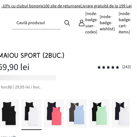
-10% cu clubul bonprix
100 zile de returnare
Livrare gratuită de la 199 Lei
[node-
[node-
[node-
badge-
badge-
Caută produsul
badge-
user-
cart-
wishlist]
codes]
items]
MAIOU SPORT (2BUC.)
59,90 lei
(243)
 bucăți | 29,95 lei / buc.