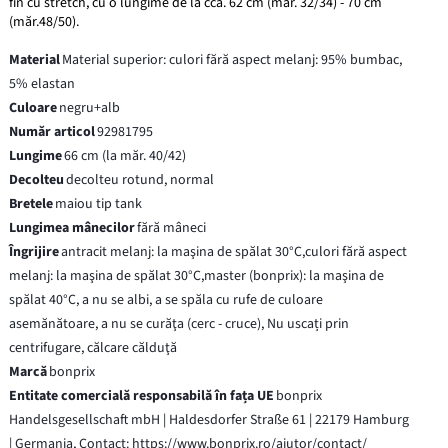
fin cu stretch, cu o lungime de la cca. 62 cm (măr. 32/34) - 70 cm
(măr.48/50).
Material
Material superior: culori fără aspect melanj: 95% bumbac,
5% elastan
Culoare
negru+alb
Număr articol
92981795
Lungime
66 cm (la măr. 40/42)
Decolteu
decolteu rotund, normal
Bretele
maiou tip tank
Lungimea mânecilor
fără mâneci
Îngrijire
antracit melanj: la maşina de spălat 30°C,culori fără aspect
melanj: la maşina de spălat 30°C,master (bonprix): la maşina de
spălat 40°C, a nu se albi, a se spăla cu rufe de culoare
asemănătoare, a nu se curăţa (cerc - cruce), Nu uscați prin
centrifugare, călcare călduţă
Marcă
bonprix
Entitate comercială responsabilă în fața UE
bonprix
Handelsgesellschaft mbH | Haldesdorfer Straße 61 | 22179 Hamburg
| Germania, Contact: https://www.bonprix.ro/ajutor/contact/