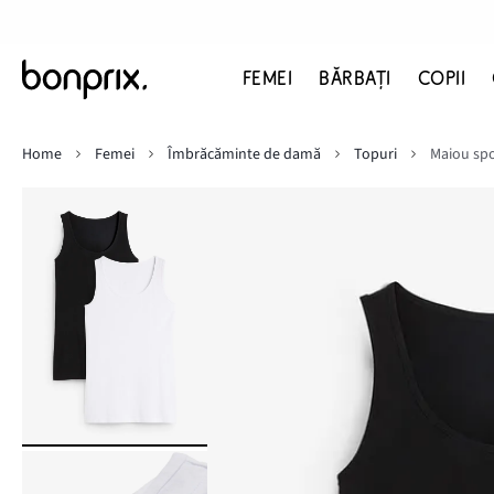
FEMEI
BĂRBAŢI
COPII
Home
Femei
Îmbrăcăminte de damă
Topuri
Maiou spo