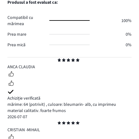
Produsul a fost evaluat ca:
0.
voturi
de
0.
voturi
Compatibil cu
0.
100%
mărimea
Prea mare
0%
Prea mică
0%
Evaluare
5
ANCA CLAUDIA
Achiziție verificată
mărime: 64
(potrivit)
,
culoare: bleumarin- alb, cu imprimeu
material calitativ. foarte frumos
2026-07-07
Evaluare
5
CRISTIAN -MIHAIL