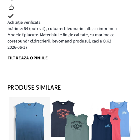
Achiziție verificată
mărime: 64
(potrivit)
,
culoare: bleumarin- alb, cu imprimeu
Modele f.placute. Materialul e fin,de calitate, cu marime ce
corespundr cf.drscrierii. Revomand produsul, caci e O.K.!
2026-06-17
FILTREAZĂ OPINIILE
PRODUSE SIMILARE