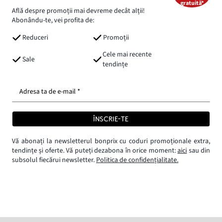
gratuită*
Află despre promoții mai devreme decât alții!
Abonându-te, vei profita de:
Reduceri
Promoții
Cele mai recente
Sale
tendințe
Adresa ta de e-mail *
ÎNSCRIE-TE
Vă abonați la newsletterul bonprix cu coduri promoționale extra,
tendințe și oferte. Vă puteți dezabona în orice moment:
aici
sau din
subsolul fiecărui newsletter.
Politica de confidențialitate.