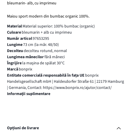
bleumarin- alb, cu imprimeu
Maiou sport modern din bumbac organic 100%.
Material
Material superior: 100% bumbac (organic)
Culoare
bleumarin + alb cu imprimeu
Număr articol
97653295
Lungime
73 cm (la măr. 48/50)
Decolteu
decolteu rotund, normal
Lungimea mânecilor
fără mâneci
Îngrijire
la maşina de spălat 30°C
Marcă
bonprix
Entitate comercială responsabilă în fața UE
bonprix
Handelsgesellschaft mbH | Haldesdorfer Straße 61 | 22179 Hamburg
| Germania, Contact: https://www.bonprix.ro/ajutor/contact/
Informaţii suplimentare
Opțiuni de livrare