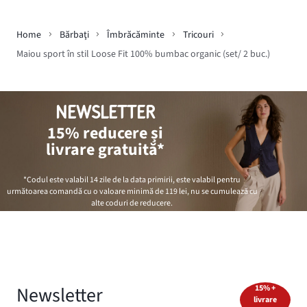
Home
Bărbaţi
Îmbrăcăminte
Tricouri
Maiou sport în stil Loose Fit 100% bumbac organic (set/ 2 buc.)
NEWSLETTER
15% reducere și
livrare gratuită*
*Codul este valabil 14 zile de la data primirii, este valabil pentru
următoarea comandă cu o valoare minimă de
119 lei
, nu se cumulează cu
alte coduri de reducere.
Newsletter
15% +
livrare