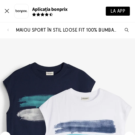
Aplicația bonprix
LA APP
MAIOU SPORT ÎN STIL LOOSE FIT 100% BUMBAC ORGANIC (SET/ 2 BUC.)
Ca
pr