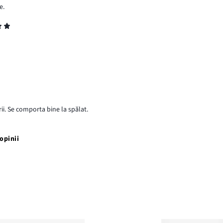
e.
rii. Se comporta bine la spălat.
opinii