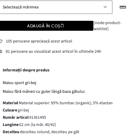
Selectează mărimea
[node-product-
ADAUGĂ ÎN COȘ
wishlist]
105 persoane apreciează acest articol
81 persoane au vizualizat acest articol în ultimele 24h
Informații despre produs
Maiou sport gri-bej
Maiou fără mâneci cu guler lângă baza gâtului.
Material
Material superior: 95% bumbac (organic), 5% elastan
Culoare
gri-bej
Număr articol
91361495
Lungime
62 cm (la măr. 40/42)
Decolteu
decolteu rotund, decolteu pe gât