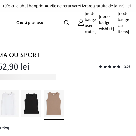
-10% cu clubul bonprix
100 zile de returnare
Livrare gratuită de la 199 Lei
[node-
[node-
[node-
badge-
badge-
Caută produsul
badge-
user-
cart-
wishlist]
codes]
items]
MAIOU SPORT
52,90 lei
(20)
ri-bej