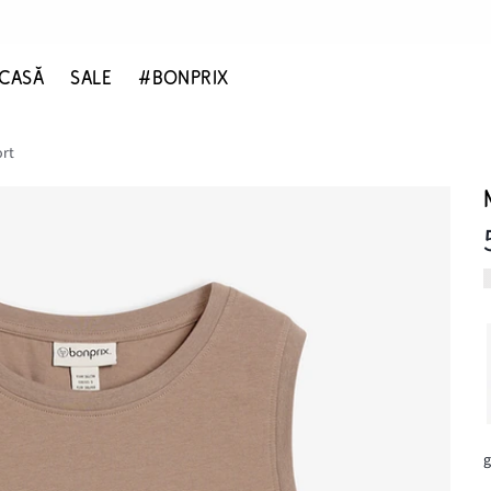
CASĂ
SALE
#BONPRIX
ort
g