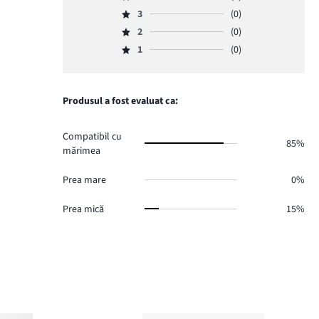
Evaluare
numărul
3
(0)
4,
Evaluare
de
numărul
2
(0)
3,
Evaluare
voturi
de
numărul
1
(0)
2,
19.
Evaluare
voturi
de
numărul
1,
1.
voturi
de
numărul
0.
voturi
de
Produsul a fost evaluat ca:
0.
voturi
0.
Compatibil cu
85%
mărimea
Prea mare
0%
Prea mică
15%