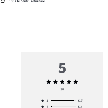
100 zile pentru returnare
5
Evaluarea
medie
20
5
5
(19)
Evaluare
4
(1)
5,