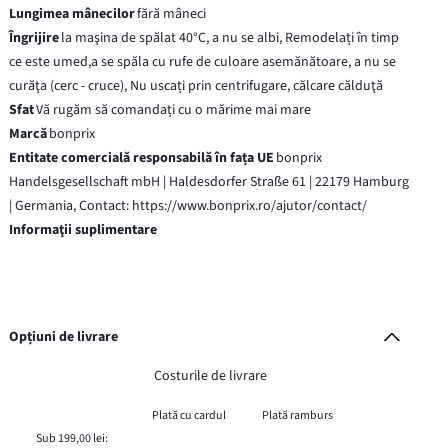
Lungimea mânecilor
fără mâneci
Îngrijire
la maşina de spălat 40°C, a nu se albi, Remodelați în timp
ce este umed,a se spăla cu rufe de culoare asemănătoare, a nu se
curăţa (cerc - cruce), Nu uscați prin centrifugare, călcare călduţă
Sfat
Vă rugăm să comandați cu o mărime mai mare
Marcă
bonprix
Entitate comercială responsabilă în fața UE
bonprix
Handelsgesellschaft mbH | Haldesdorfer Straße 61 | 22179 Hamburg
| Germania, Contact: https://www.bonprix.ro/ajutor/contact/
Informaţii suplimentare
Opțiuni de livrare
Costurile de livrare
Plată cu cardul
Plată ramburs
Sub 199,00 lei: