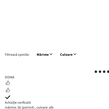
Filtrează opiniile:
Mărime
Culoare
Evaluare
5
DOINA
Achiziție verificată
mărime: 56
(potrivit)
,
culoare: alb