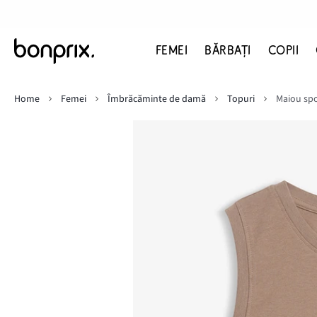
FEMEI
BĂRBAŢI
COPII
Home
Femei
Îmbrăcăminte de damă
Topuri
Maiou sp