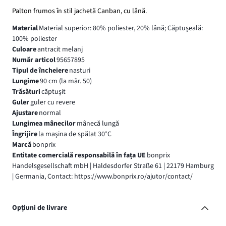
Palton frumos în stil jachetă Canban, cu lână.
Material
Material superior: 80% poliester, 20% lână; Căptuşeală:
100% poliester
Culoare
antracit melanj
Număr articol
95657895
Tipul de încheiere
nasturi
Lungime
90 cm (la măr. 50)
Trăsături
căptuşit
Guler
guler cu revere
Ajustare
normal
Lungimea mânecilor
mânecă lungă
Îngrijire
la maşina de spălat 30°C
Marcă
bonprix
Entitate comercială responsabilă în fața UE
bonprix
Handelsgesellschaft mbH | Haldesdorfer Straße 61 | 22179 Hamburg
| Germania, Contact: https://www.bonprix.ro/ajutor/contact/
Opțiuni de livrare