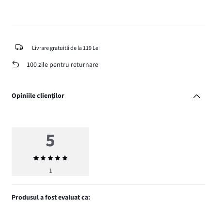
Livrare gratuită de la 119 Lei
100 zile pentru returnare
Opiniile clienților
5
Evaluarea
medie
1
5
Produsul a fost evaluat ca: