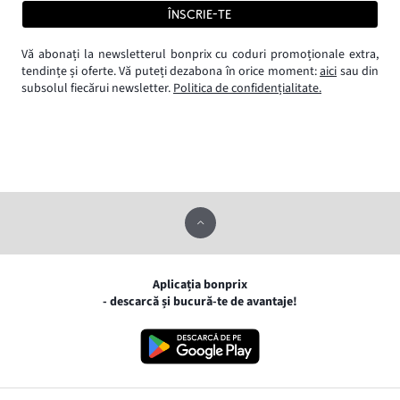
ÎNSCRIE-TE
Vă abonați la newsletterul bonprix cu coduri promoționale extra,
tendințe și oferte. Vă puteți dezabona în orice moment:
aici
sau din
subsolul fiecărui newsletter.
Politica de confidențialitate.
Aplicația bonprix
- descarcă și bucură-te de avantaje!