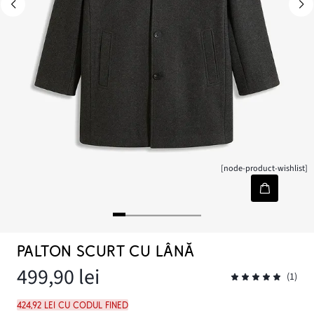
[node-product-wishlist]
PALTON SCURT CU LÂNĂ
499,90 lei
(1)
424,92 lei cu codul FINED