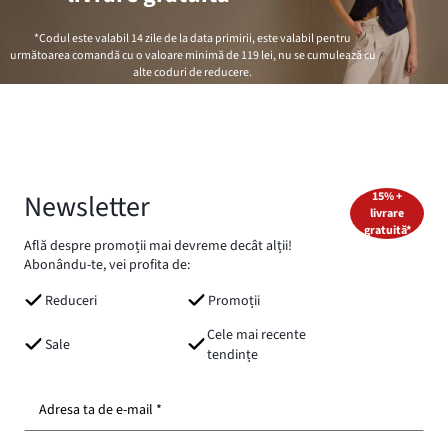
*Codul este valabil 14 zile de la data primirii, este valabil pentru
următoarea comandă cu o valoare minimă de
119 lei
, nu se cumulează cu
alte coduri de reducere.
Newsletter
15% +
livrare
gratuită*
Află despre promoții mai devreme decât alții!
Abonându-te, vei profita de:
Reduceri
Promoții
Cele mai recente
Sale
tendințe
Adresa ta de e-mail *