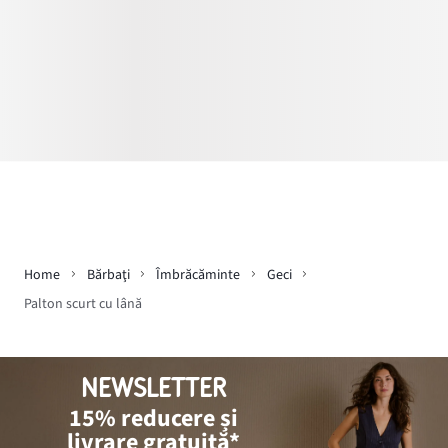
Home
Bărbaţi
Îmbrăcăminte
Geci
Palton scurt cu lână
NEWSLETTER
15% reducere și
livrare gratuită*