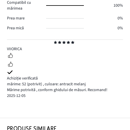
Compatibil cu
100%
mărimea
Prea mare
0%
Prea mică
0%
Evaluare
5
VIIORICA
Achiziție verificată
mărime: 52
(potrivit)
,
culoare: antracit melanj
Mărime potrivită , conform ghidului de măsuri. Recomand!
2025-12-05
PRODUSE SIMILARE