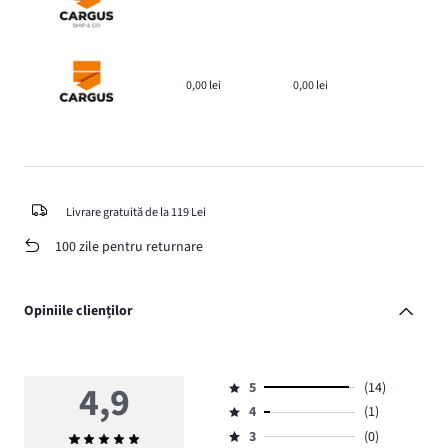
0,00 lei
0,00 lei
Livrare gratuită de la 119 Lei
100 zile pentru returnare
Opiniile clienților
4,9
5
(14)
Evaluare
4
(1)
5,
Evaluare
numărul
3
(0)
Evaluarea
4,
Evaluare