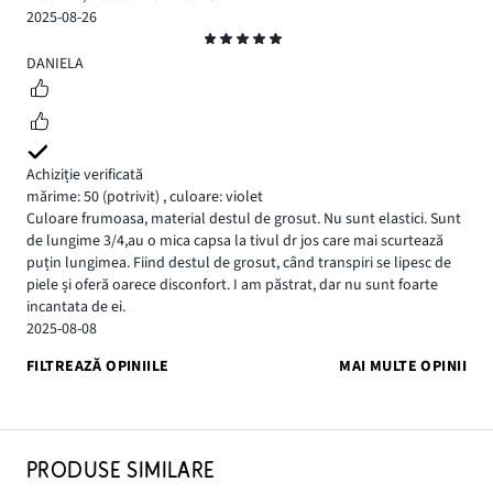
2025-08-26
Evaluare
5
DANIELA
Achiziție verificată
mărime: 50
(potrivit)
,
culoare: violet
Culoare frumoasa, material destul de grosut. Nu sunt elastici. Sunt
de lungime 3/4,au o mica capsa la tivul dr jos care mai scurtează
puțin lungimea. Fiind destul de grosut, când transpiri se lipesc de
piele și oferă oarece disconfort. I am păstrat, dar nu sunt foarte
incantata de ei.
2025-08-08
FILTREAZĂ OPINIILE
MAI MULTE OPINII
PRODUSE SIMILARE