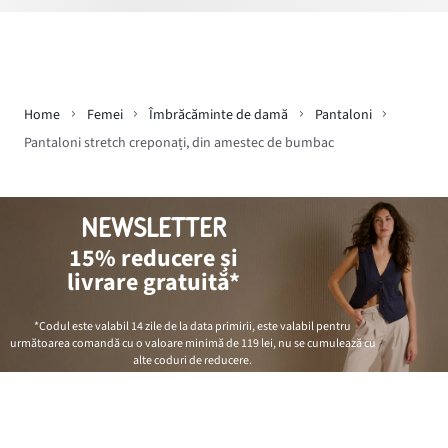
Home
Femei
Îmbrăcăminte de damă
Pantaloni
Pantaloni stretch creponați, din amestec de bumbac
NEWSLETTER
15% reducere și
livrare gratuită*
*Codul este valabil 14 zile de la data primirii, este valabil pentru
următoarea comandă cu o valoare minimă de
119 lei
, nu se cumulează cu
alte coduri de reducere.