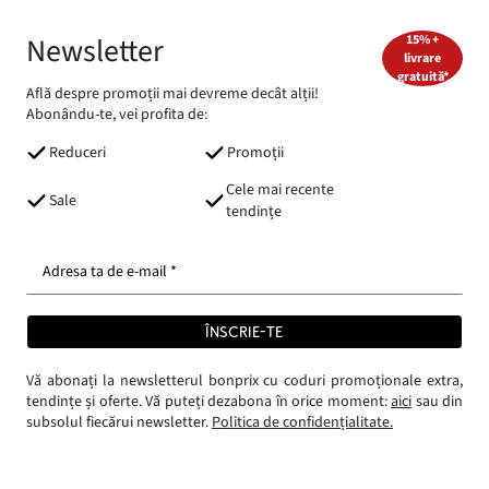
Newsletter
15% +
livrare
gratuită*
Află despre promoții mai devreme decât alții!
Abonându-te, vei profita de:
Reduceri
Promoții
Cele mai recente
Sale
tendințe
Adresa ta de e-mail *
ÎNSCRIE-TE
Vă abonați la newsletterul bonprix cu coduri promoționale extra,
tendințe și oferte. Vă puteți dezabona în orice moment:
aici
sau din
subsolul fiecărui newsletter.
Politica de confidențialitate.