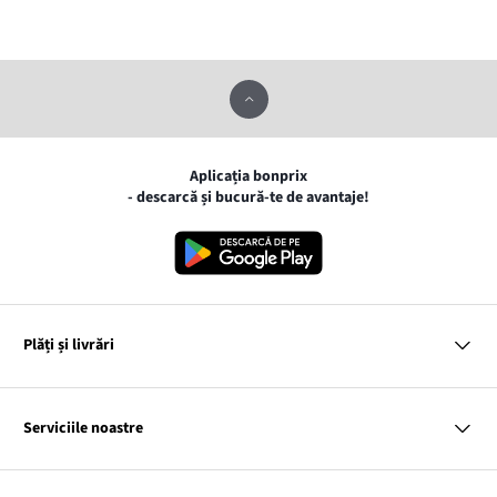
Aplicația bonprix
- descarcă și bucură-te de avantaje!
Plăți și livrări
MasterCard
VISA
Serviciile noastre
Gpay
Apple pay
Întrebări și răspunsuri