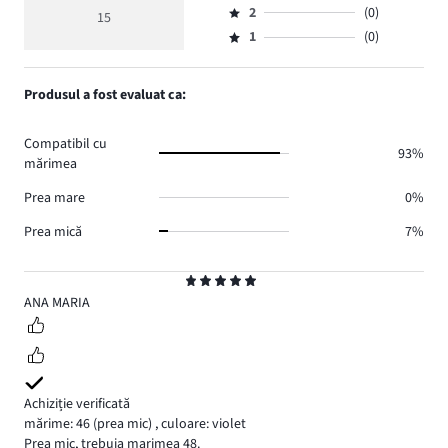
de
medie
numărul
2
(0)
3,
15
Evaluare
voturi
4,9
de
numărul
1
(0)
2,
Evaluare
14.
voturi
de
numărul
1,
1.
voturi
de
numărul
Produsul a fost evaluat ca:
0.
voturi
de
0.
voturi
Compatibil cu
0.
93%
mărimea
Prea mare
0%
Prea mică
7%
Evaluare
5
ANA MARIA
Achiziție verificată
mărime: 46
(prea mic)
,
culoare: violet
Prea mic, trebuia marimea 48.