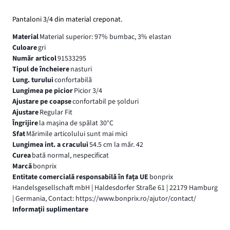
Pantaloni 3/4 din material creponat.
Material
Material superior: 97% bumbac, 3% elastan
Culoare
gri
Număr articol
91533295
Tipul de încheiere
nasturi
Lung. turului
confortabilă
Lungimea pe picior
Picior 3/4
Ajustare pe coapse
confortabil pe șolduri
Ajustare
Regular Fit
Îngrijire
la maşina de spălat 30°C
Sfat
Mărimile articolului sunt mai mici
Lungimea int. a cracului
54.5 cm la măr. 42
Curea
bată normal, nespecificat
Marcă
bonprix
Entitate comercială responsabilă în fața UE
bonprix
Handelsgesellschaft mbH | Haldesdorfer Straße 61 | 22179 Hamburg
| Germania, Contact: https://www.bonprix.ro/ajutor/contact/
Informaţii suplimentare