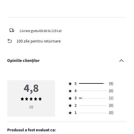
Livrare gratuită de la 119 Lei
100 zile pentru returnare
Opiniile clienților
4,8
5
(9)
Evaluare
4
(0)
5,
Evaluare
numărul
3
(1)
Evaluarea
4,
Evaluare
de
medie
numărul
2
(0)
3,
10
Evaluare
voturi
4,8
de
numărul
1
(0)
2,
Evaluare
9.
voturi
de
numărul
1,
0.
voturi
de
numărul
Produsul a fost evaluat ca:
1.
voturi
de