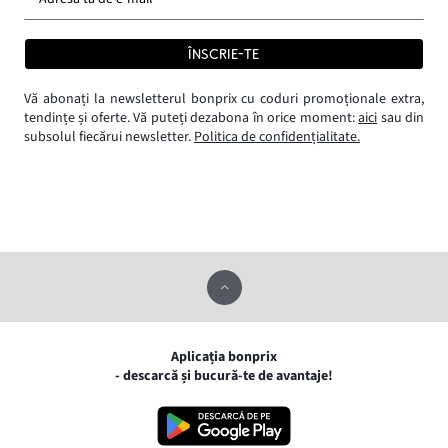
ÎNSCRIE-TE
Vă abonați la newsletterul bonprix cu coduri promoționale extra,
tendințe și oferte. Vă puteți dezabona în orice moment:
aici
sau din
subsolul fiecărui newsletter.
Politica de confidențialitate.
Aplicația bonprix
- descarcă și bucură-te de avantaje!