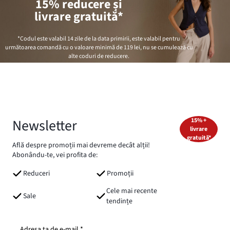
15% reducere și
livrare gratuită*
*Codul este valabil 14 zile de la data primirii, este valabil pentru
următoarea comandă cu o valoare minimă de
119 lei
, nu se cumulează cu
alte coduri de reducere.
Newsletter
15% +
livrare
gratuită*
Află despre promoții mai devreme decât alții!
Abonându-te, vei profita de:
Reduceri
Promoții
Cele mai recente
Sale
tendințe
Adresa ta de e-mail *