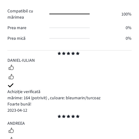
0.
voturi
Compatibil cu
0.
100%
mărimea
Prea mare
0%
Prea mică
0%
Evaluare
5
DANIEL-IULIAN
Achiziție verificată
mărime: 164
(potrivit)
,
culoare: bleumarin/turcoaz
Foarte bună!
2023-04-12
Evaluare
5
ANDREEA