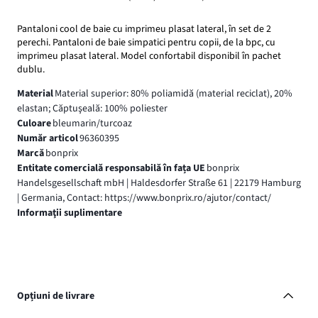
Pantaloni cool de baie cu imprimeu plasat lateral, în set de 2
perechi. Pantaloni de baie simpatici pentru copii, de la bpc, cu
imprimeu plasat lateral. Model confortabil disponibil în pachet
dublu.
Material
Material superior: 80% poliamidă (material reciclat), 20%
elastan; Căptuşeală: 100% poliester
Culoare
bleumarin/turcoaz
Număr articol
96360395
Marcă
bonprix
Entitate comercială responsabilă în fața UE
bonprix
Handelsgesellschaft mbH | Haldesdorfer Straße 61 | 22179 Hamburg
| Germania, Contact: https://www.bonprix.ro/ajutor/contact/
Informaţii suplimentare
Opțiuni de livrare