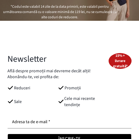
*Codul este valabil 14 zile de la data primirii, este valabil pentru
următoarea comandă cu o valoare minimă de
119 lei
, nu se cumulează cu
alte coduri de reducere.
Newsletter
15% +
livrare
gratuită*
Află despre promoții mai devreme decât alții!
Abonându-te, vei profita de:
Reduceri
Promoții
Cele mai recente
Sale
tendințe
Adresa ta de e-mail *
ÎNSCRIE-TE