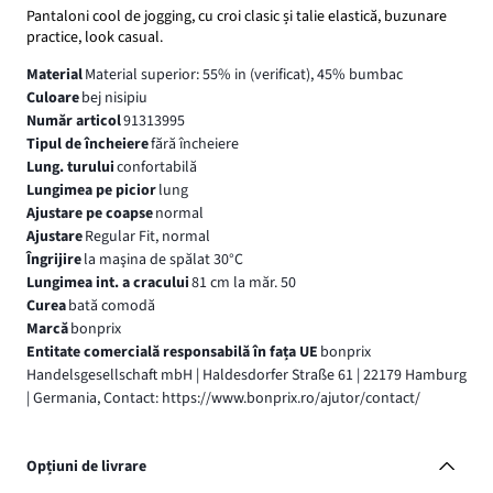
Pantaloni cool de jogging, cu croi clasic și talie elastică, buzunare
practice, look casual.
Material
Material superior: 55% in (verificat), 45% bumbac
Culoare
bej nisipiu
Număr articol
91313995
Tipul de încheiere
fără încheiere
Lung. turului
confortabilă
Lungimea pe picior
lung
Ajustare pe coapse
normal
Ajustare
Regular Fit, normal
Îngrijire
la maşina de spălat 30°C
Lungimea int. a cracului
81 cm la măr. 50
Curea
bată comodă
Marcă
bonprix
Entitate comercială responsabilă în fața UE
bonprix
Handelsgesellschaft mbH | Haldesdorfer Straße 61 | 22179 Hamburg
| Germania, Contact: https://www.bonprix.ro/ajutor/contact/
Opțiuni de livrare