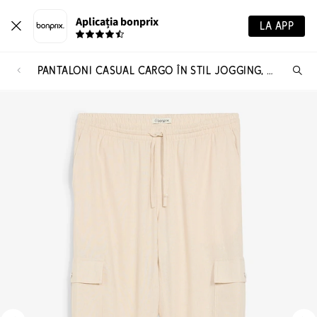
Aplicația bonprix
LA APP
PANTALONI CASUAL CARGO ÎN STIL JOGGING, DIN MATERIAL RĂCORITOR CU IN
Ca
pr