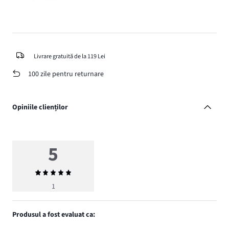
Livrare gratuită de la 119 Lei
100 zile pentru returnare
Opiniile clienților
5
Evaluarea
medie
1
5
Produsul a fost evaluat ca: