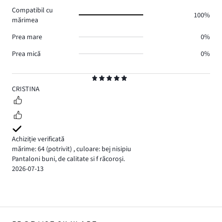
Compatibil cu
100%
mărimea
Prea mare
0%
Prea mică
0%
Evaluare
5
CRISTINA
Achiziție verificată
mărime: 64
(potrivit)
,
culoare: bej nisipiu
Pantaloni buni, de calitate si f răcoroși.
2026-07-13