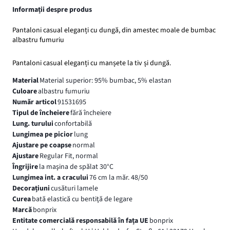
Informații despre produs
Pantaloni casual eleganți cu dungă, din amestec moale de bumbac
albastru fumuriu
Pantaloni casual eleganți cu manșete la tiv și dungă.
Material
Material superior: 95% bumbac, 5% elastan
Culoare
albastru fumuriu
Număr articol
91531695
Tipul de încheiere
fără încheiere
Lung. turului
confortabilă
Lungimea pe picior
lung
Ajustare pe coapse
normal
Ajustare
Regular Fit, normal
Îngrijire
la maşina de spălat 30°C
Lungimea int. a cracului
76 cm la măr. 48/50
Decorațiuni
cusături lamele
Curea
bată elastică cu bentiţă de legare
Marcă
bonprix
Entitate comercială responsabilă în fața UE
bonprix