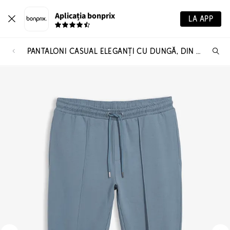
Aplicația bonprix
LA APP
PANTALONI CASUAL ELEGANȚI CU DUNGĂ, DIN AMESTEC MOALE DE BUMBAC
Ca
pr