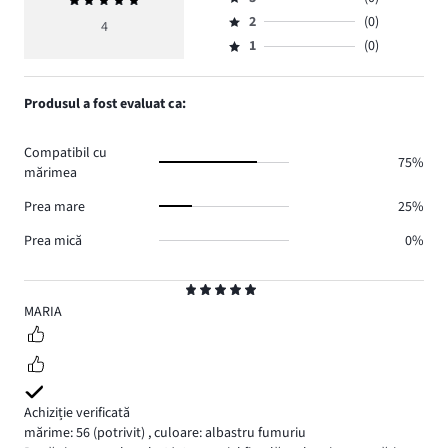
Evaluarea
4,
Evaluare
de
medie
numărul
2
(0)
3,
4
Evaluare
voturi
5
de
numărul
1
(0)
2,
Evaluare
4.
voturi
de
numărul
1,
0.
voturi
de
numărul
Produsul a fost evaluat ca:
0.
voturi
de
0.
voturi
Compatibil cu
0.
75%
mărimea
Prea mare
25%
Prea mică
0%
Evaluare
5
MARIA
Achiziție verificată
mărime: 56
(potrivit)
,
culoare: albastru fumuriu