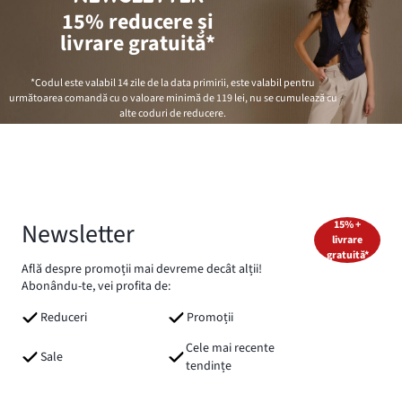
15% reducere și
livrare gratuită*
*Codul este valabil 14 zile de la data primirii, este valabil pentru
următoarea comandă cu o valoare minimă de
119 lei
, nu se cumulează cu
alte coduri de reducere.
Newsletter
15% +
livrare
gratuită*
Află despre promoții mai devreme decât alții!
Abonându-te, vei profita de:
Reduceri
Promoții
Cele mai recente
Sale
tendințe