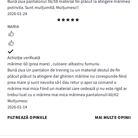
Bună ziua pantalonul 56/58 material fin plăcut la atingere mărimea
potrivita. Sunt mulțumită. Mulțumesc!!
2026-01-24
Evaluare
5
MARIA
Achiziție verificată
mărime: 60
(prea mare)
,
culoare: albastru fumuriu
Bună ziua Un pantalon de trening cu un material destul de fin
plăcut plăcut la atingere dar ghinion mărime nu corespunde fiind
prea mare și sunt nevoita să-l dau retur și apoi sa comand o
mărime mai mica Fiind un material care cedează și nu este rigid ar
trebui luat cu o mărime mai mica mărimea pantalonuli 60/62
Mulțumesc
2026-01-14
FILTREAZĂ OPINIILE
MAI MULTE OPINII