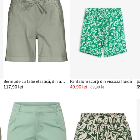
Bermude cu talie elastică, din amestec cu bumbac
Pantaloni scurți din viscoză fluidă
117,90 lei
49,90 lei
6
89,90 lei