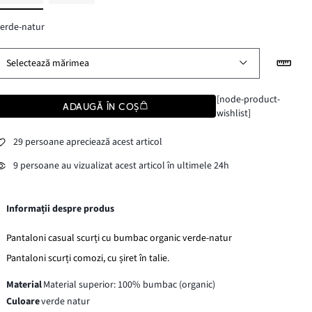
erde-natur
Selectează mărimea
[node-product-
ADAUGĂ ÎN COȘ
wishlist]
29 persoane apreciează acest articol
9 persoane au vizualizat acest articol în ultimele 24h
Informații despre produs
Pantaloni casual scurți cu bumbac organic verde-natur
Pantaloni scurți comozi, cu șiret în talie.
Material
Material superior: 100% bumbac (organic)
Culoare
verde natur