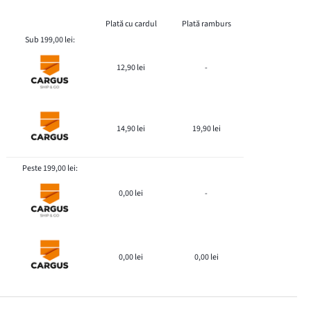
Plată cu cardul
Plată ramburs
Sub 199,00 lei:
12,90 lei
-
14,90 lei
19,90 lei
Peste 199,00 lei:
0,00 lei
-
0,00 lei
0,00 lei