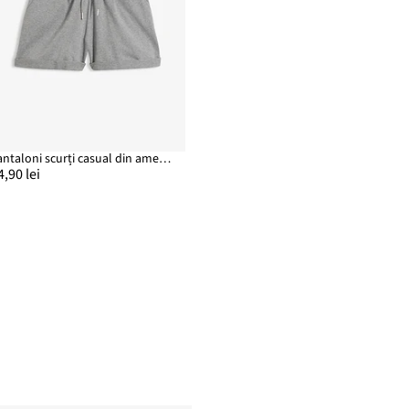
Pantaloni scurți casual din amestec de bumbac
4,90 lei