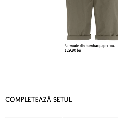
Bermude din bumbac papertouch, din mix de bumbac
129,90 lei
COMPLETEAZĂ SETUL