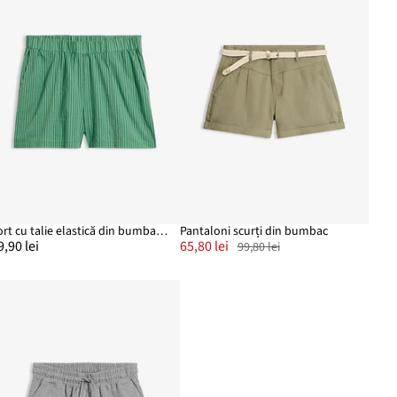
Șort cu talie elastică din bumbac organic 100%
Pantaloni scurți din bumbac
9,90 lei
65,80 lei
99,80 lei