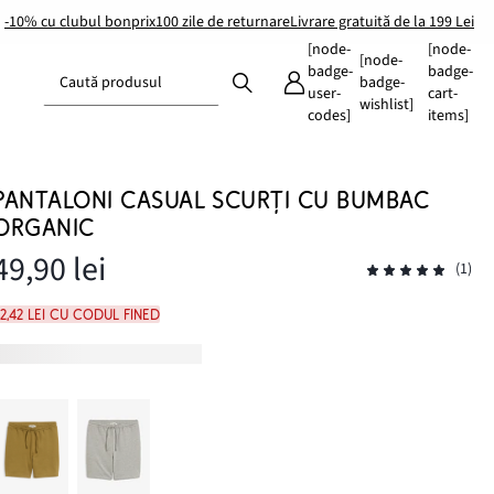
-10% cu clubul bonprix
100 zile de returnare
Livrare gratuită de la 199 Lei
[node-
[node-
[node-
badge-
badge-
Caută produsul
badge-
user-
cart-
wishlist]
codes]
items]
PANTALONI CASUAL SCURȚI CU BUMBAC
ORGANIC
49,90 lei
(1)
2,42 lei cu codul FINED