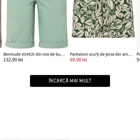
Bermude stretch din mix de bumbac
Pantaloni scurți de jerse din amestec elastic de bumbac
132,90 lei
69,90 lei
5
ÎNCARCĂ MAI MULT