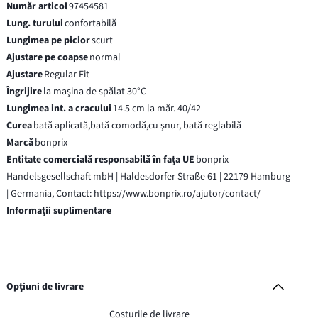
Număr articol
97454581
Lung. turului
confortabilă
Lungimea pe picior
scurt
Ajustare pe coapse
normal
Ajustare
Regular Fit
Îngrijire
la maşina de spălat 30°C
Lungimea int. a cracului
14.5 cm la măr. 40/42
Curea
bată aplicată,bată comodă,cu şnur, bată reglabilă
Marcă
bonprix
Entitate comercială responsabilă în fața UE
bonprix
Handelsgesellschaft mbH | Haldesdorfer Straße 61 | 22179 Hamburg
| Germania, Contact: https://www.bonprix.ro/ajutor/contact/
Informaţii suplimentare
Opțiuni de livrare
Costurile de livrare