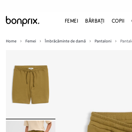
FEMEI
BĂRBAŢI
COPII
Home
Femei
Îmbrăcăminte de damă
Pantaloni
Pantal