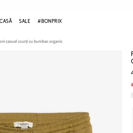
CASĂ
SALE
#BONPRIX
oni casual scurți cu bumbac organic
4