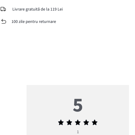
Livrare gratuită de la 119 Lei
100 zile pentru returnare
5
Evaluarea
medie
1
5