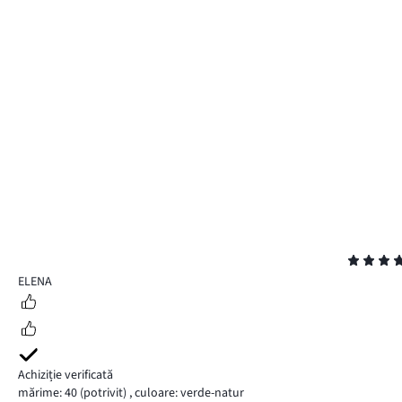
Evaluare
5
ELENA
Achiziție verificată
mărime: 40
(potrivit)
,
culoare: verde-natur