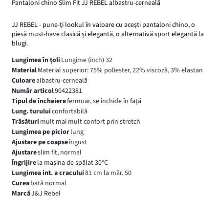
Pantaloni chino Slim Fit JJ REBEL albastru-cerneală
JJ REBEL - pune-ți lookul în valoare cu acești pantaloni chino, o
piesă must-have clasică și elegantă, o alternativă sport elegantă la
blugi.
Lungimea în țoli
Lungime (inch) 32
Material
Material superior: 75% poliester, 22% viscoză, 3% elastan
Culoare
albastru-cerneală
Număr articol
90422381
Tipul de încheiere
fermoar, se închide în faţă
Lung. turului
confortabilă
Trăsături
mult mai mult confort prin stretch
Lungimea pe picior
lung
Ajustare pe coapse
îngust
Ajustare
slim fit, normal
Îngrijire
la maşina de spălat 30°C
Lungimea int. a cracului
81 cm la măr. 50
Curea
bată normal
Marcă
J&J Rebel