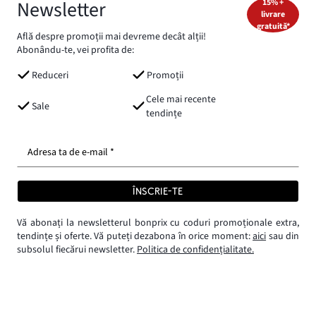
Newsletter
15% +
livrare
gratuită*
Află despre promoții mai devreme decât alții!
Abonându-te, vei profita de:
Reduceri
Promoții
Cele mai recente
Sale
tendințe
Adresa ta de e-mail *
ÎNSCRIE-TE
Vă abonați la newsletterul bonprix cu coduri promoționale extra,
tendințe și oferte. Vă puteți dezabona în orice moment:
aici
sau din
subsolul fiecărui newsletter.
Politica de confidențialitate.