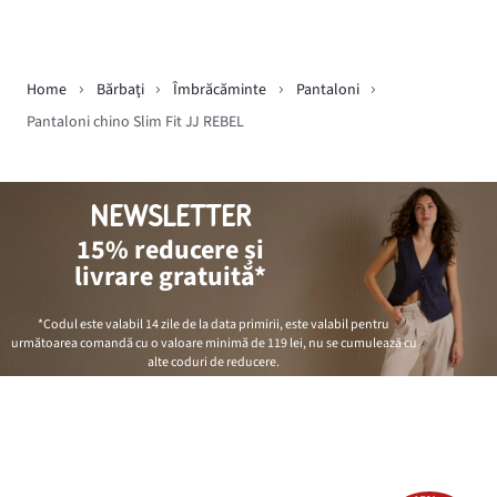
Home
Bărbaţi
Îmbrăcăminte
Pantaloni
Pantaloni chino Slim Fit JJ REBEL
NEWSLETTER
15% reducere și
livrare gratuită*
*Codul este valabil 14 zile de la data primirii, este valabil pentru
următoarea comandă cu o valoare minimă de
119 lei
, nu se cumulează cu
alte coduri de reducere.