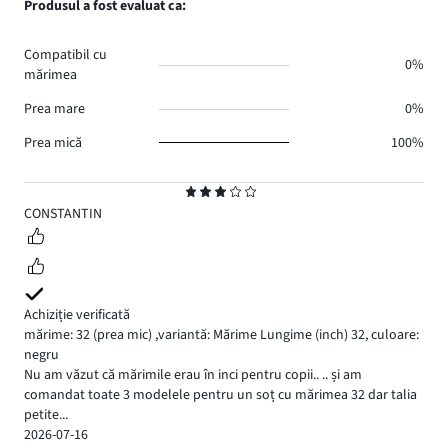
Produsul a fost evaluat ca:
Compatibil cu
0%
mărimea
Prea mare
0%
Prea mică
100%
Evaluare
3
CONSTANTIN
Achiziție verificată
mărime: 32
(prea mic)
,
variantă: Mărime Lungime (inch) 32,
culoare:
negru
Nu am văzut că mărimile erau în inci pentru copii.. .. și am
comandat toate 3 modelele pentru un soț cu mărimea 32 dar talia
petite...
2026-07-16