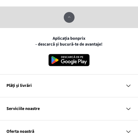
Aplicația bonprix
- descarcă și bucură-te de avantaje!
Plăți și livrări
MasterCard
VISA
Serviciile noastre
Gpay
Apple pay
Întrebări și răspunsuri
Livrare și Plată
Oferta noastră
Cargus
Returnări și reclamații