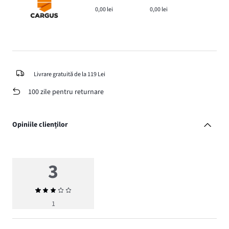
0,00 lei
0,00 lei
Livrare gratuită de la 119 Lei
100 zile pentru returnare
Opiniile clienților
3
Evaluarea
medie
1
3