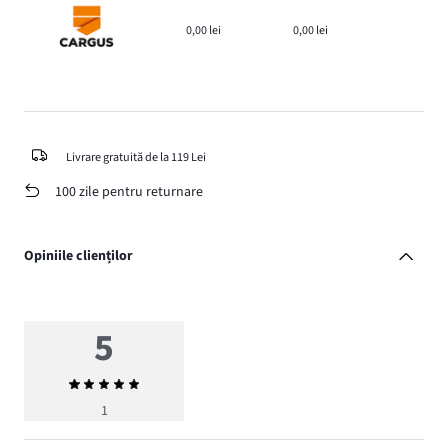
0,00 lei
0,00 lei
Livrare gratuită de la 119 Lei
100 zile pentru returnare
Opiniile clienților
5
Evaluarea
medie
1
5