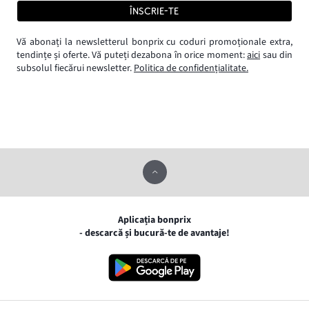
ÎNSCRIE-TE
Vă abonați la newsletterul bonprix cu coduri promoționale extra,
tendințe și oferte. Vă puteți dezabona în orice moment:
aici
sau din
subsolul fiecărui newsletter.
Politica de confidențialitate.
Aplicația bonprix
- descarcă și bucură-te de avantaje!