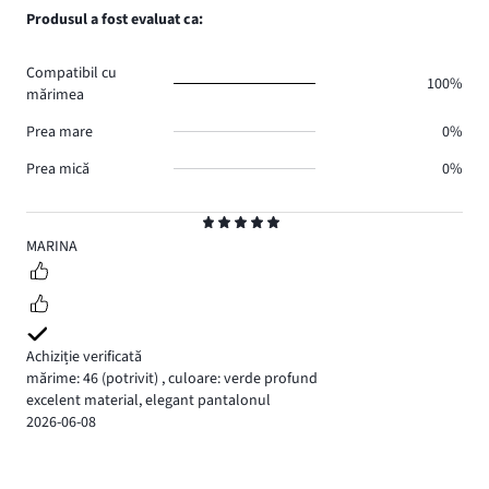
Produsul a fost evaluat ca:
Compatibil cu
100%
mărimea
Prea mare
0%
Prea mică
0%
Evaluare
5
MARINA
Achiziție verificată
mărime: 46
(potrivit)
,
culoare: verde profund
excelent material, elegant pantalonul
2026-06-08