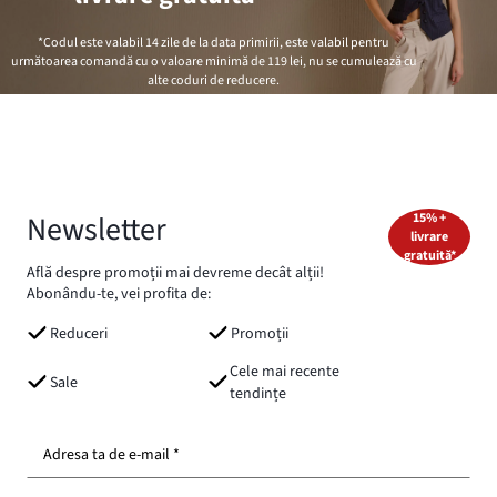
*Codul este valabil 14 zile de la data primirii, este valabil pentru
următoarea comandă cu o valoare minimă de
119 lei
, nu se cumulează cu
alte coduri de reducere.
Newsletter
15% +
livrare
gratuită*
Află despre promoții mai devreme decât alții!
Abonându-te, vei profita de:
Reduceri
Promoții
Cele mai recente
Sale
tendințe
Adresa ta de e-mail *