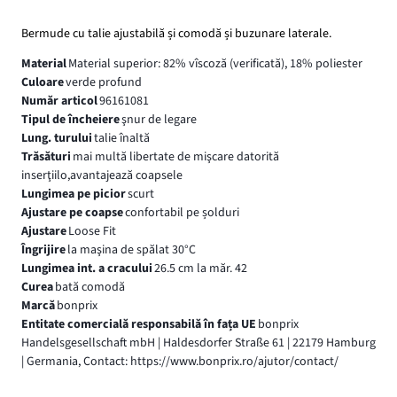
Bermude cu talie ajustabilă și comodă și buzunare laterale.
Material
Material superior: 82% vîscoză (verificată), 18% poliester
Culoare
verde profund
Număr articol
96161081
Tipul de încheiere
şnur de legare
Lung. turului
talie înaltă
Trăsături
mai multă libertate de mişcare datorită
inserţiilo,avantajează coapsele
Lungimea pe picior
scurt
Ajustare pe coapse
confortabil pe șolduri
Ajustare
Loose Fit
Îngrijire
la maşina de spălat 30°C
Lungimea int. a cracului
26.5 cm la măr. 42
Curea
bată comodă
Marcă
bonprix
Entitate comercială responsabilă în fața UE
bonprix
Handelsgesellschaft mbH | Haldesdorfer Straße 61 | 22179 Hamburg
| Germania, Contact: https://www.bonprix.ro/ajutor/contact/