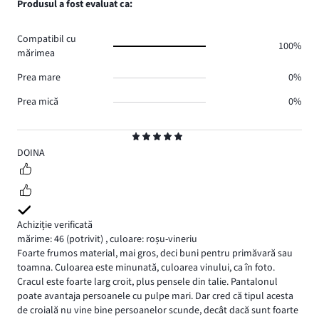
Produsul a fost evaluat ca:
0.
voturi
de
0.
voturi
Compatibil cu
0.
100%
mărimea
Prea mare
0%
Prea mică
0%
Evaluare
5
DOINA
Achiziție verificată
mărime: 46
(potrivit)
,
culoare: roșu-vineriu
Foarte frumos material, mai gros, deci buni pentru primăvară sau
toamna. Culoarea este minunată, culoarea vinului, ca în foto.
Cracul este foarte larg croit, plus pensele din talie. Pantalonul
poate avantaja persoanele cu pulpe mari. Dar cred că tipul acesta
de croială nu vine bine persoanelor scunde, decât dacă sunt foarte