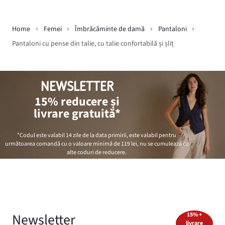
Home
Femei
Îmbrăcăminte de damă
Pantaloni
Pantaloni cu pense din talie, cu talie confortabilă și șliț
NEWSLETTER
15% reducere și
livrare gratuită*
*Codul este valabil 14 zile de la data primirii, este valabil pentru
următoarea comandă cu o valoare minimă de
119 lei
, nu se cumulează cu
alte coduri de reducere.
Newsletter
15% +
livrare