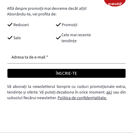
gratuită*
Află despre promoții mai devreme decât alții!
Abonându-te, vei profita de:
Reduceri
Promoții
Cele mai recente
Sale
tendințe
Adresa ta de e-mail *
ÎNSCRIE-TE
Vă abonați la newsletterul bonprix cu coduri promoționale extra,
tendințe și oferte. Vă puteți dezabona în orice moment:
aici
sau din
subsolul fiecărui newsletter.
Politica de confidențialitate.