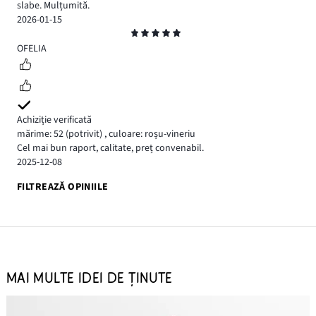
slabe. Mulțumită.
2026-01-15
Evaluare
5
OFELIA
Achiziție verificată
mărime: 52
(potrivit)
,
culoare: roșu-vineriu
Cel mai bun raport, calitate, preț convenabil.
2025-12-08
FILTREAZĂ OPINIILE
MAI MULTE IDEI DE ȚINUTE