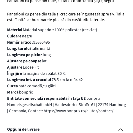
Pantaloni cu pense din talie, cu talie confortabilă și șliț negru
Pantaloni cu pense din talie și crac care se îngustează spre tiv. Talia
este înaltă iar buzunarele pleacă din cusăturile laterale.
Material
Material superior: 100% poliester (reciclat)
Culoare
negru
Număr articol
95660495
Lung. turului
talie înaltă
Lungimea pe picior
lung
Ajustare pe coapse
lat
Ajustare
Loose Fit
Îngrijire
la maşina de spălat 30°C
Lungimea int. a cracului
78.5 cm la măr. 42
Curea
bată comodă,cu găici
Marcă
bonprix
Entitate comercială responsabilă în fața UE
bonprix
Handelsgesellschaft mbH | Haldesdorfer Straße 61 | 22179 Hamburg
| Germania, Contact: https://www.bonprix.ro/ajutor/contact/
Opțiuni de livrare