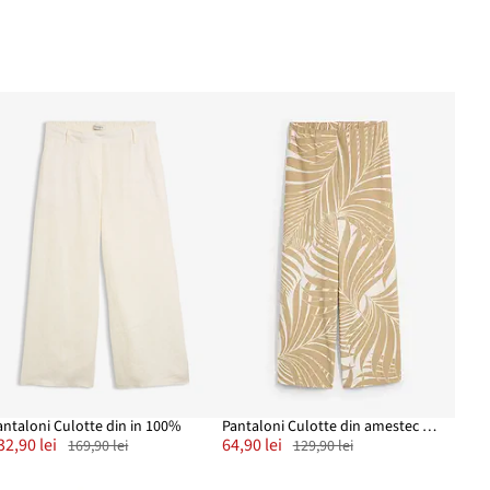
antaloni Culotte din in 100%
Pantaloni Culotte din amestec moale de viscoză
32,90 lei
64,90 lei
169,90 lei
129,90 lei