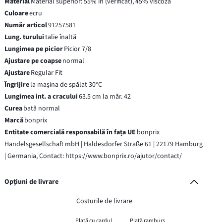
Material
Material superior: 55% in (verificat), 45% viscoză
Culoare
ecru
Număr articol
91257581
Lung. turului
talie înaltă
Lungimea pe picior
Picior 7/8
Ajustare pe coapse
normal
Ajustare
Regular Fit
Îngrijire
la maşina de spălat 30°C
Lungimea int. a cracului
63.5 cm la măr. 42
Curea
bată normal
Marcă
bonprix
Entitate comercială responsabilă în fața UE
bonprix
Handelsgesellschaft mbH | Haldesdorfer Straße 61 | 22179 Hamburg
| Germania, Contact: https://www.bonprix.ro/ajutor/contact/
Opțiuni de livrare
Costurile de livrare
Plată cu cardul
Plată ramburs