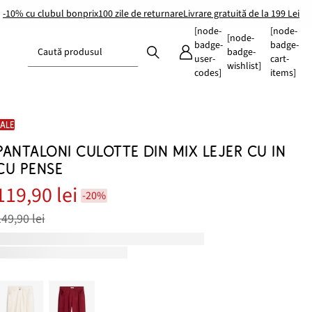
-10% cu clubul bonprix
100 zile de returnare
Livrare gratuită de la 199 Lei
[node-
[node-
[node-
badge-
badge-
Caută produsul
badge-
user-
cart-
wishlist]
codes]
items]
SALE
PANTALONI CULOTTE DIN MIX LEJER CU IN
CU PENSE
119,90 lei
-20%
149,90 lei