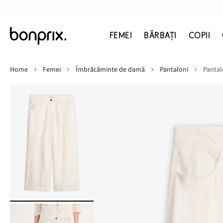
FEMEI
BĂRBAŢI
COPII
Home
Femei
Îmbrăcăminte de damă
Pantaloni
Pantal