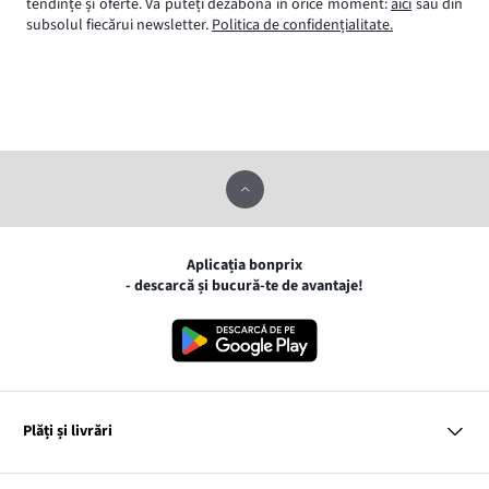
tendințe și oferte. Vă puteți dezabona în orice moment:
aici
sau din
subsolul fiecărui newsletter.
Politica de confidențialitate.
Aplicația bonprix
- descarcă și bucură-te de avantaje!
Plăți și livrări
MasterCard