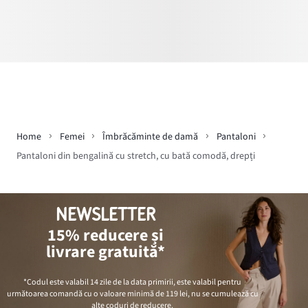
Home
Femei
Îmbrăcăminte de damă
Pantaloni
Pantaloni din bengalină cu stretch, cu bată comodă, drepți
NEWSLETTER
15% reducere și
livrare gratuită*
*Codul este valabil 14 zile de la data primirii, este valabil pentru
următoarea comandă cu o valoare minimă de
119 lei
, nu se cumulează cu
alte coduri de reducere.