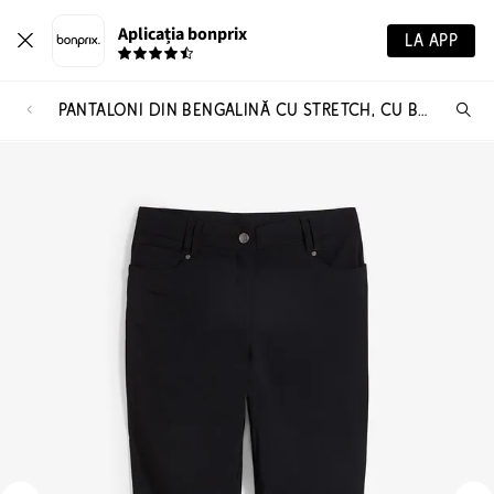
Aplicația bonprix
LA APP
PANTALONI DIN BENGALINĂ CU STRETCH, CU BATĂ COMODĂ, DREPȚI
Ca
pr