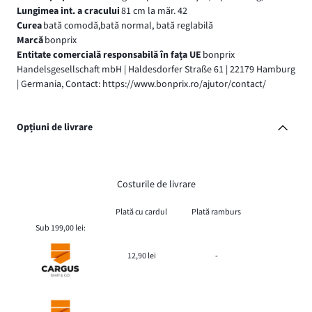
Lungimea int. a cracului
81 cm la măr. 42
Curea
bată comodă,bată normal, bată reglabilă
Marcă
bonprix
Entitate comercială responsabilă în fața UE
bonprix
Handelsgesellschaft mbH | Haldesdorfer Straße 61 | 22179 Hamburg
| Germania, Contact: https://www.bonprix.ro/ajutor/contact/
Opțiuni de livrare
Costurile de livrare
Plată cu cardul
Plată ramburs
Sub 199,00 lei:
12,90 lei
-