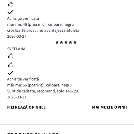
Achiziție verificată
mărime: 46
(prea mic)
,
culoare: negru
croi foarte prost . nu avantajeaza siluieta
2026-03-27
Evaluare
5
SVETLANA
Achiziție verificată
mărime: 56
(potrivit)
,
culoare: negru
Sunt de calitate, recomand, sold 145-150
2026-03-11
FILTREAZĂ OPINIILE
MAI MULTE OPINII