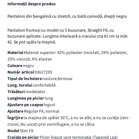
Informații despre produs
Pantaloni din bengalină cu stretch, cu bată comodă, drepți negru
Pantaloni frumoși cu model cu 5 buzunare, Straight Fit, cu
buzunare aplicate. Lungime interioară a cracului cca 81 cm la măr.
42. Se pot spăla la mașină.
Material
Material superior: 42% poliester (reciclat), 29% poliester,
25% viscoză, 4% elastan
Culoare
negru
Număr articol
93627295
Tipul de încheiere
nasture,fermoar
Lung. turului
confortabilă
Trăsături
modelator
Lungimea pe picior
lung
Ajustare pe coapse
îngust
Ajustare
Regular Fit, normal
Îngrijire
la maşina de spălat 30°C, a nu se albi, a nu se curăţa (cerc -
cruce), Nu uscați prin centrifugare, a nu se călca
Model
Slim Fit
Croiala pe picior
Picior îngust spre terminație (Tapered Leg)