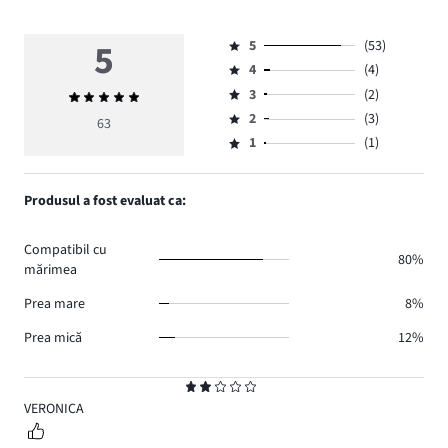
5
5
(53)
Evaluare
4
(4)
5,
Evaluare
numărul
3
(2)
Evaluarea
4,
Evaluare
de
medie
numărul
2
(3)
3,
63
Evaluare
voturi
5
de
numărul
1
(1)
2,
Evaluare
53.
voturi
de
numărul
1,
4.
voturi
de
numărul
Produsul a fost evaluat ca:
2.
voturi
de
3.
voturi
Compatibil cu
1.
80%
mărimea
Prea mare
8%
Prea mică
12%
Evaluare
2
VERONICA