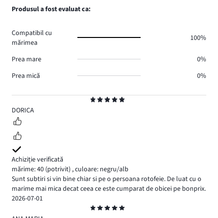
voturi
de
numărul
Produsul a fost evaluat ca:
0.
voturi
de
0.
voturi
Compatibil cu
0.
100%
mărimea
Prea mare
0%
Prea mică
0%
Evaluare
5
DORICA
Achiziție verificată
mărime: 40
(potrivit)
,
culoare: negru/alb
Sunt subtiri si vin bine chiar si pe o persoana rotofeie. De luat cu o
marime mai mica decat ceea ce este cumparat de obicei pe bonprix.
2026-07-01
Evaluare
5