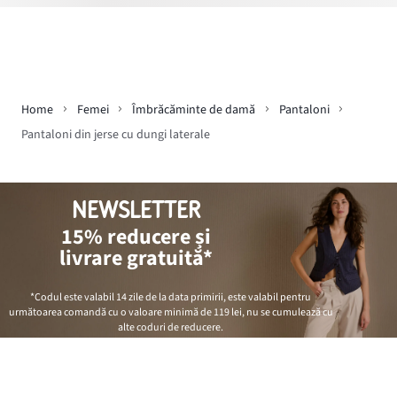
Home
Femei
Îmbrăcăminte de damă
Pantaloni
Pantaloni din jerse cu dungi laterale
NEWSLETTER
15% reducere și
livrare gratuită*
*Codul este valabil 14 zile de la data primirii, este valabil pentru
următoarea comandă cu o valoare minimă de
119 lei
, nu se cumulează cu
alte coduri de reducere.