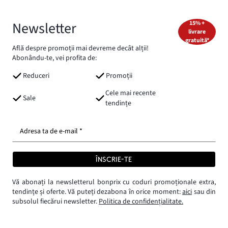
Newsletter
15% +
livrare
gratuită*
Află despre promoții mai devreme decât alții!
Abonându-te, vei profita de:
Reduceri
Promoții
Cele mai recente
Sale
tendințe
Adresa ta de e-mail *
ÎNSCRIE-TE
Vă abonați la newsletterul bonprix cu coduri promoționale extra,
tendințe și oferte. Vă puteți dezabona în orice moment:
aici
sau din
subsolul fiecărui newsletter.
Politica de confidențialitate.