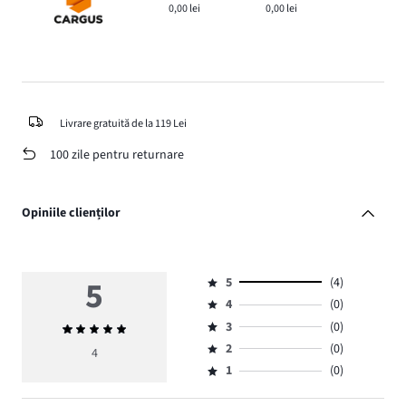
0,00 lei
0,00 lei
Livrare gratuită de la 119 Lei
100 zile pentru returnare
Opiniile clienților
5
5
(4)
Evaluare
4
(0)
5,
Evaluare
numărul
3
(0)
Evaluarea
4,
Evaluare
de
medie
numărul
2
(0)
3,
4
Evaluare
voturi
5
de
numărul
1
(0)
2,
Evaluare
4.
voturi
de
numărul
1,
0.