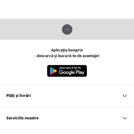
Aplicația bonprix
- descarcă și bucură-te de avantaje!
Plăți și livrări
MasterCard
VISA
Serviciile noastre
Gpay
Apple pay
Întrebări și răspunsuri