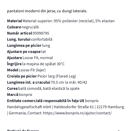
pantaloni moderni din jerse, cu dungi laterale.
Material
Material superior: 95% poliester (reciclat), 5% elastan
Culoare
negru/alb
Număr articol
95998795
Lung. turului
confortabilă
Lungimea pe picior
lung
Ajustare pe coapse
lat
Ajustare
Loose Fit, normal
Îngrijire
la maşina de spălat 30°C
Model
Loose-Fit (lejer)
Croiala pe picior
Picior larg (Flared Leg)
Lungimea int. a cracului
70.5 cm la măr. 40/42
Curea
bată comodă, bată elastică la spate
Marcă
bonprix
Entitate comercială responsabilă în fața UE
bonprix
Handelsgesellschaft mbH | Haldesdorfer Straße 61 | 22179 Hamburg
| Germania, Contact: https://www.bonprix.ro/ajutor/contact/