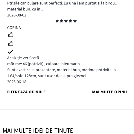
Ptr zile caniculare sunt perfecti. Eu una i am purtat si la birou..
material bun, cu in ..
2026-08-02
Evaluare
5
CORINA
Achiziție verificată
mărime: 46
(potrivit)
,
culoare: bleumarin
Sunt exact ca in prezentare, material bun, marime potrivita la
1.64/sold 128cm, sunt usor deasupra gleznei
2026-06-18
FILTREAZĂ OPINIILE
MAI MULTE OPINII
MAI MULTE IDEI DE ȚINUTE