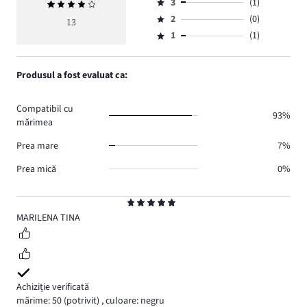
numărul
3
(1)
Evaluarea
4,
Evaluare
de
medie
numărul
2
(0)
3,
13
Evaluare
voturi
4
de
numărul
1
(1)
2,
Evaluare
10.
voturi
de
numărul
1,
1.
voturi
de
numărul
Produsul a fost evaluat ca:
1.
voturi
de
0.
voturi
Compatibil cu
1.
93%
mărimea
Prea mare
7%
Prea mică
0%
Evaluare
5
MARILENA TINA
Achiziție verificată
mărime: 50
(potrivit)
,
culoare: negru