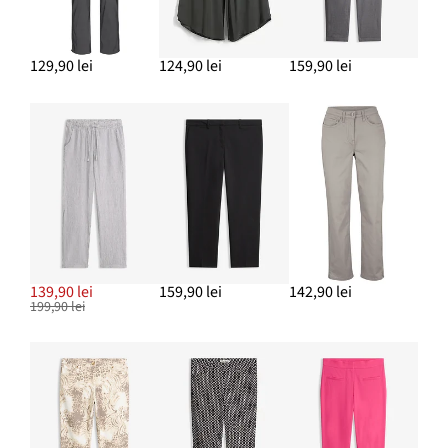
Cercei creolen
64,90 lei
129,90 lei
124,90 lei
159,90 lei
ADAUGĂ ÎN COȘ
Pantofi cu toc mic și călcâi liber
159,90 lei
ADAUGĂ ÎN COȘ
139,90 lei
159,90 lei
142,90 lei
199,90 lei