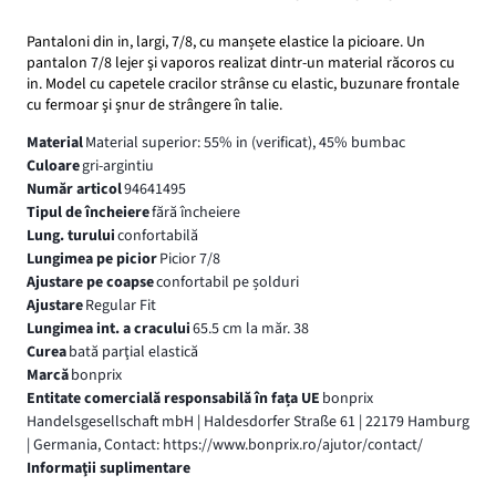
Pantaloni din in, largi, 7/8, cu manșete elastice la picioare. Un
pantalon 7/8 lejer şi vaporos realizat dintr-un material răcoros cu
in. Model cu capetele cracilor strânse cu elastic, buzunare frontale
cu fermoar şi şnur de strângere în talie.
Material
Material superior: 55% in (verificat), 45% bumbac
Culoare
gri-argintiu
Număr articol
94641495
Tipul de încheiere
fără încheiere
Lung. turului
confortabilă
Lungimea pe picior
Picior 7/8
Ajustare pe coapse
confortabil pe șolduri
Ajustare
Regular Fit
Lungimea int. a cracului
65.5 cm la măr. 38
Curea
bată parţial elastică
Marcă
bonprix
Entitate comercială responsabilă în fața UE
bonprix
Handelsgesellschaft mbH | Haldesdorfer Straße 61 | 22179 Hamburg
| Germania, Contact: https://www.bonprix.ro/ajutor/contact/
Informaţii suplimentare