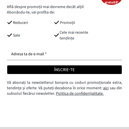
gratuită*
Află despre promoții mai devreme decât alții!
Abonându-te, vei profita de:
Reduceri
Promoții
Cele mai recente
Sale
tendințe
Adresa ta de e-mail *
ÎNSCRIE-TE
Vă abonați la newsletterul bonprix cu coduri promoționale extra,
tendințe și oferte. Vă puteți dezabona în orice moment:
aici
sau din
subsolul fiecărui newsletter.
Politica de confidențialitate.