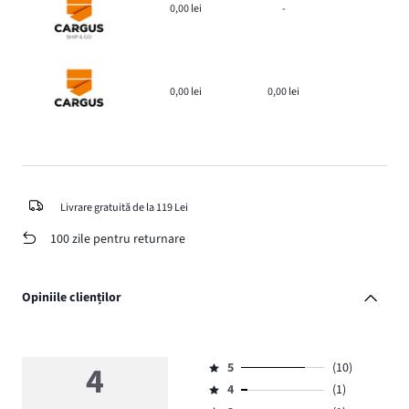
0,00 lei
-
0,00 lei
0,00 lei
Livrare gratuită de la 119 Lei
100 zile pentru returnare
Opiniile clienților
4
5
(10)
Evaluare
4
(1)
5,
Evaluare