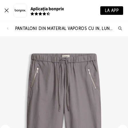
Aplicația bonprix
LA APP
PANTALONI DIN MATERIAL VAPOROS CU IN, LUNGIME 7/8
Ca
pr