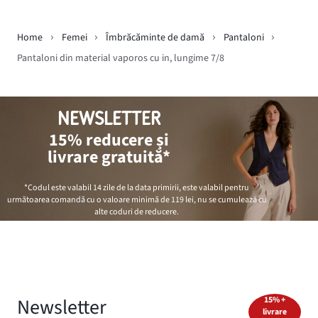
Home
Femei
Îmbrăcăminte de damă
Pantaloni
Pantaloni din material vaporos cu in, lungime 7/8
NEWSLETTER
15% reducere și
livrare gratuită*
*Codul este valabil 14 zile de la data primirii, este valabil pentru
următoarea comandă cu o valoare minimă de
119 lei
, nu se cumulează cu
alte coduri de reducere.
Newsletter
15% +
livrare