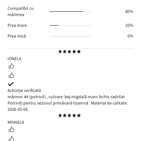
0.
voturi
Compatibil cu
0.
80%
mărimea
Prea mare
20%
Prea mică
0%
Evaluare
5
IONELA
Achiziție verificată
mărime: 44
(potrivit)
,
culoare: bej-migdală-maro închis cadrilat
Potriviți pentru sezonul primăvară-toamnă . Material de calitate.
2026-05-06
Evaluare
5
MIHAELA