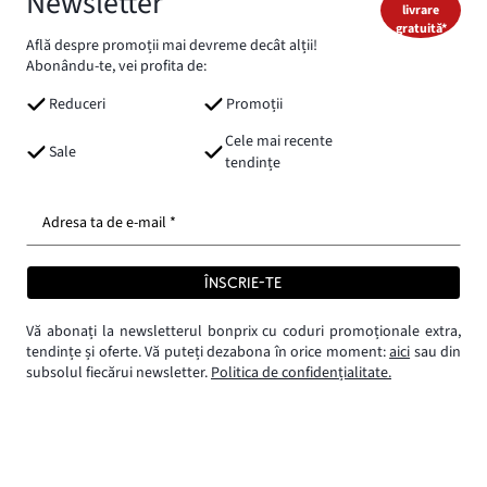
Newsletter
livrare
gratuită*
Află despre promoții mai devreme decât alții!
Abonându-te, vei profita de:
Reduceri
Promoții
Cele mai recente
Sale
tendințe
Adresa ta de e-mail *
ÎNSCRIE-TE
Vă abonați la newsletterul bonprix cu coduri promoționale extra,
tendințe și oferte. Vă puteți dezabona în orice moment:
aici
sau din
subsolul fiecărui newsletter.
Politica de confidențialitate.