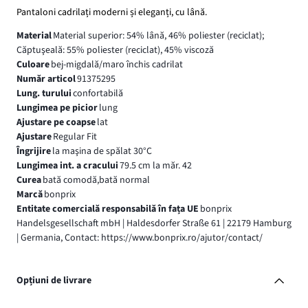
Pantaloni cadrilați moderni și eleganți, cu lână.
Material
Material superior: 54% lână, 46% poliester (reciclat);
Căptuşeală: 55% poliester (reciclat), 45% viscoză
Culoare
bej-migdală/maro închis cadrilat
Număr articol
91375295
Lung. turului
confortabilă
Lungimea pe picior
lung
Ajustare pe coapse
lat
Ajustare
Regular Fit
Îngrijire
la maşina de spălat 30°C
Lungimea int. a cracului
79.5 cm la măr. 42
Curea
bată comodă,bată normal
Marcă
bonprix
Entitate comercială responsabilă în fața UE
bonprix
Handelsgesellschaft mbH | Haldesdorfer Straße 61 | 22179 Hamburg
| Germania, Contact: https://www.bonprix.ro/ajutor/contact/
Opțiuni de livrare