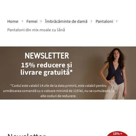
Home
Femei
Îmbrăcăminte de damă
Pantaloni
Pantaloni din mix moale cu lână
NEWSLETTER
15% reducere și
livrare gratuită*
*Codul este valabil 14 zile de la data primirii, este valabil pentru
următoarea comandă cu o valoare minimă de
119 lei
, nu se cumulează cu
alte coduri de reducere.
15% +