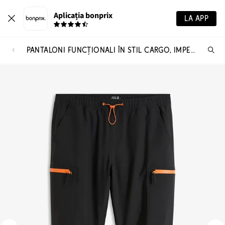
Aplicația bonprix
LA APP
PANTALONI FUNCȚIONALI ÎN STIL CARGO, IMPERMEABILI, CU CĂPTUȘEALĂ CĂLDUROASĂ, RELAXED FIT
Ca
pr