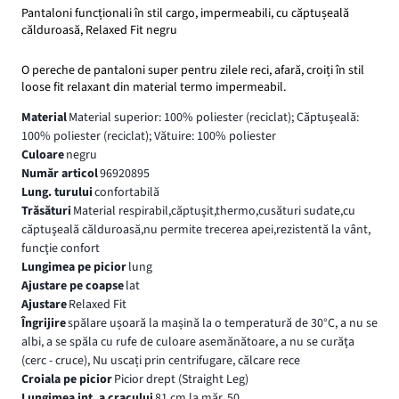
Pantaloni funcționali în stil cargo, impermeabili, cu căptușeală
călduroasă, Relaxed Fit negru
O pereche de pantaloni super pentru zilele reci, afară, croiți în stil
loose fit relaxant din material termo impermeabil.
Material
Material superior: 100% poliester (reciclat); Căptuşeală:
100% poliester (reciclat); Vătuire: 100% poliester
Culoare
negru
Număr articol
96920895
Lung. turului
confortabilă
Trăsături
Material respirabil,căptuşit,thermo,cusături sudate,cu
căptuşeală călduroasă,nu permite trecerea apei,rezistentă la vânt,
funcţie confort
Lungimea pe picior
lung
Ajustare pe coapse
lat
Ajustare
Relaxed Fit
Îngrijire
spălare ușoară la mașină la o temperatură de 30°C, a nu se
albi, a se spăla cu rufe de culoare asemănătoare, a nu se curăţa
(cerc - cruce), Nu uscați prin centrifugare, călcare rece
Croiala pe picior
Picior drept (Straight Leg)
Lungimea int. a cracului
81 cm la măr. 50