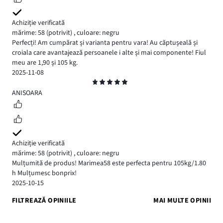
Achiziție verificată
mărime: 58
(potrivit)
,
culoare: negru
Perfecți! Am cumpărat și varianta pentru vara! Au căptușeală și
croiala care avantajează persoanele i alte și mai componente! Fiul
meu are 1,90 și 105 kg.
2025-11-08
Evaluare
5
ANISOARA
Achiziție verificată
mărime: 58
(potrivit)
,
culoare: negru
Mulțumită de produs! Marimea58 este perfecta pentru 105kg/1.80
h Mulțumesc bonprix!
2025-10-15
FILTREAZĂ OPINIILE
MAI MULTE OPINII