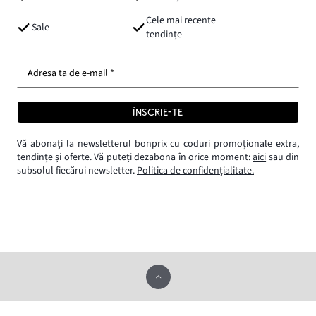
Cele mai recente
Sale
tendințe
Adresa ta de e-mail *
ÎNSCRIE-TE
Vă abonați la newsletterul bonprix cu coduri promoționale extra,
tendințe și oferte. Vă puteți dezabona în orice moment:
aici
sau din
subsolul fiecărui newsletter.
Politica de confidențialitate.