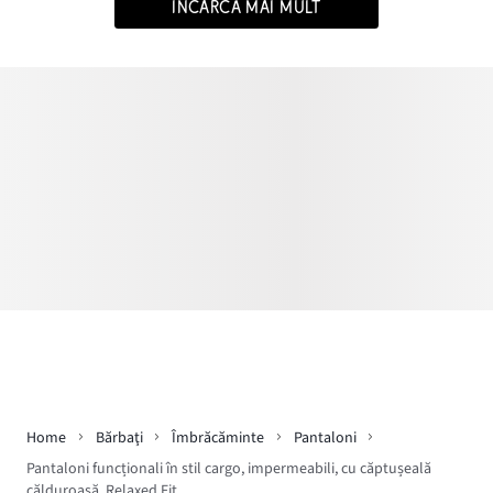
ÎNCARCĂ MAI MULT
Home
Bărbaţi
Îmbrăcăminte
Pantaloni
Pantaloni funcționali în stil cargo, impermeabili, cu căptușeală
călduroasă, Relaxed Fit