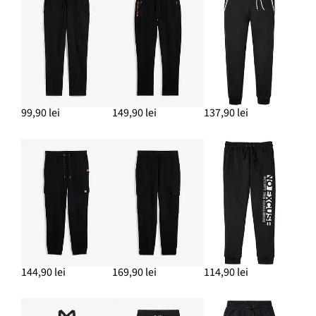
Bluză casual
79,90 lei
ADAUGĂ ÎN COȘ
Ghete cu șiret
124,90 lei
99,90 lei
149,90 lei
137,90 lei
ADAUGĂ ÎN COȘ
Geacă funcțională din material impermeabil, cu căptușeală
matlasată
419,90 lei
ADAUGĂ ÎN COȘ
144,90 lei
169,90 lei
114,90 lei