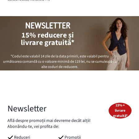
NEWSLETTER
15% reducere și
livrare gratuită*
*Codul este valabil 14 zile de la data primirii, este valabil pentru
următoarea comandă cu o valoare minimă de
119 lei
, nu se cumulează cu
alte coduri de reducere.
Newsletter
15% +
livrare
gratuită*
Află despre promoții mai devreme decât alții!
Abonându-te, vei profita de:
Reduceri
Promoții