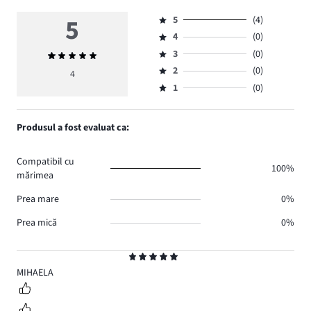
5
5
(4)
Evaluare
4
(0)
5,
Evaluare
numărul
3
(0)
Evaluarea
4,
Evaluare
de
medie
numărul
2
(0)
3,
4
Evaluare
voturi
5
de
numărul
1
(0)
2,
Evaluare
4.
voturi
de
numărul
1,
0.
voturi
de
numărul
Produsul a fost evaluat ca:
0.
voturi
de
0.
voturi
Compatibil cu
0.
100%
mărimea
Prea mare
0%
Prea mică
0%
Evaluare
5
MIHAELA