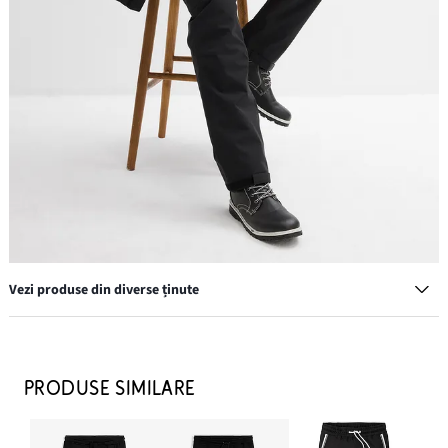
Vezi produse din diverse ținute
Căciulă
69,90 lei
PRODUSE SIMILARE
ADAUGĂ ÎN COȘ