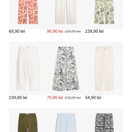
ADAUGĂ ÎN COȘ
Bluză oversize din muselină din bumbac 100%
99,90 lei
69,90 lei
99,90 lei
239,90 lei
189,90 lei
ADAUGĂ ÎN COȘ
Cercei cu șurub inimioare
64,90 lei
ADAUGĂ ÎN COȘ
159,90 lei
79,90 lei
54,90 lei
132,90 lei
Geacă de blugi
219,90 lei