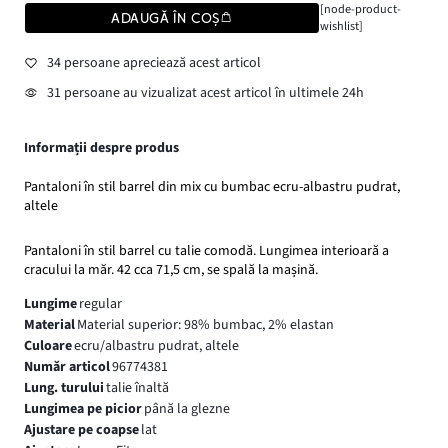
[node-product-
ADAUGĂ ÎN COȘ
wishlist]
34 persoane apreciează acest articol
31 persoane au vizualizat acest articol în ultimele 24h
Informații despre produs
Pantaloni în stil barrel din mix cu bumbac ecru-albastru pudrat,
altele
Pantaloni în stil barrel cu talie comodă. Lungimea interioară a
cracului la măr. 42 cca 71,5 cm, se spală la mașină.
Lungime
regular
Material
Material superior: 98% bumbac, 2% elastan
Culoare
ecru/albastru pudrat, altele
Număr articol
96774381
Lung. turului
talie înaltă
Lungimea pe picior
până la glezne
Ajustare pe coapse
lat