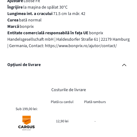
Ajustare
Loose Fit
Îngrijire
la maşina de spălat 30°C
Lungimea int. a cracului
71.5 cm la măr. 42
Curea
bată normal
Marcă
bonprix
Entitate comercială responsabilă în fața UE
bonprix
Handelsgesellschaft mbH | Haldesdorfer Straße 61 | 22179 Hamburg
| Germania, Contact: https://www.bonprix.ro/ajutor/contact/
Opțiuni de livrare
Costurile de livrare
Plată cu cardul
Plată ramburs
Sub 199,00 lei:
12,90 lei
-