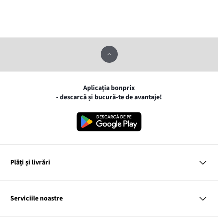
Aplicația bonprix
- descarcă și bucură-te de avantaje!
Plăți și livrări
MasterCard
VISA
Serviciile noastre
Gpay