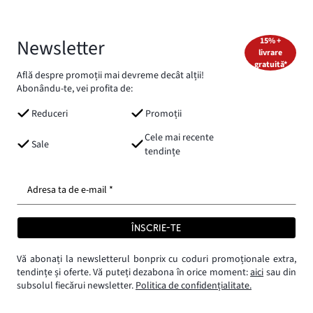
Newsletter
15% +
livrare
gratuită*
Află despre promoții mai devreme decât alții!
Abonându-te, vei profita de:
Reduceri
Promoții
Cele mai recente
Sale
tendințe
Adresa ta de e-mail *
ÎNSCRIE-TE
Vă abonați la newsletterul bonprix cu coduri promoționale extra,
tendințe și oferte. Vă puteți dezabona în orice moment:
aici
sau din
subsolul fiecărui newsletter.
Politica de confidențialitate.