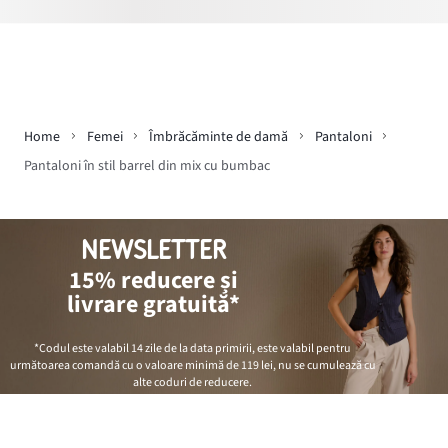
Home
Femei
Îmbrăcăminte de damă
Pantaloni
Pantaloni în stil barrel din mix cu bumbac
NEWSLETTER
15% reducere și
livrare gratuită*
*Codul este valabil 14 zile de la data primirii, este valabil pentru
următoarea comandă cu o valoare minimă de
119 lei
, nu se cumulează cu
alte coduri de reducere.