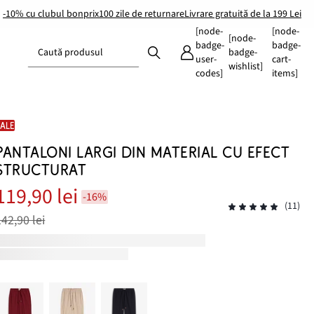
-10% cu clubul bonprix
100 zile de returnare
Livrare gratuită de la 199 Lei
[node-
[node-
[node-
badge-
badge-
Caută produsul
badge-
user-
cart-
wishlist]
codes]
items]
SALE
PANTALONI LARGI DIN MATERIAL CU EFECT
STRUCTURAT
119,90 lei
-16%
(11)
142,90 lei