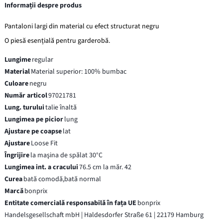
Informații despre produs
Pantaloni largi din material cu efect structurat negru
O piesă esențială pentru garderobă.
Lungime
regular
Material
Material superior: 100% bumbac
Culoare
negru
Număr articol
97021781
Lung. turului
talie înaltă
Lungimea pe picior
lung
Ajustare pe coapse
lat
Ajustare
Loose Fit
Îngrijire
la maşina de spălat 30°C
Lungimea int. a cracului
76.5 cm la măr. 42
Curea
bată comodă,bată normal
Marcă
bonprix
Entitate comercială responsabilă în fața UE
bonprix
Handelsgesellschaft mbH | Haldesdorfer Straße 61 | 22179 Hamburg