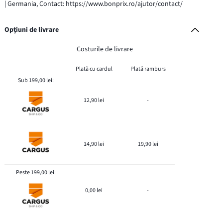
| Germania, Contact: https://www.bonprix.ro/ajutor/contact/
Opțiuni de livrare
Costurile de livrare
Plată cu cardul
Plată ramburs
Sub 199,00 lei:
12,90 lei
-
14,90 lei
19,90 lei
Peste 199,00 lei:
0,00 lei
-