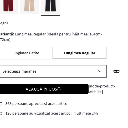
negru
variantă
:
Lungimea Regular (Ideală pentru înălțimea: 164cm-
172cm)
Lungimea Petite
Lungimea Regular
Selectează mărimea
[node-product-
ADAUGĂ ÎN COȘ
wishlist]
368 persoane apreciează acest articol
126 persoane au vizualizat acest articol în ultimele 24h