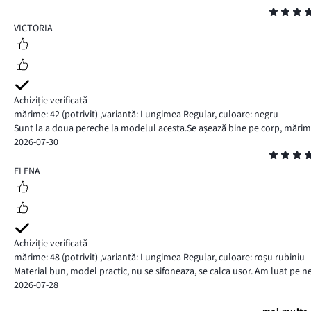
Evaluare
5
VICTORIA
Achiziție verificată
mărime: 42
(potrivit)
,
variantă: Lungimea Regular,
culoare: negru
Sunt la a doua pereche la modelul acesta.Se așează bine pe corp, mări
2026-07-30
Evaluare
5
ELENA
Achiziție verificată
mărime: 48
(potrivit)
,
variantă: Lungimea Regular,
culoare: roșu rubiniu
Material bun, model practic, nu se sifoneaza, se calca usor. Am luat pe n
2026-07-28