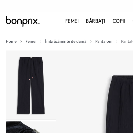
FEMEI
BĂRBAŢI
COPII
Home
Femei
Îmbrăcăminte de damă
Pantaloni
Pantalo