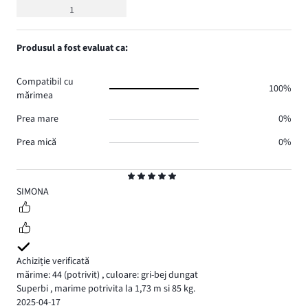
medie
1
5
Produsul a fost evaluat ca:
Compatibil cu
100%
mărimea
Prea mare
0%
Prea mică
0%
Evaluare
5
SIMONA
Achiziție verificată
mărime: 44
(potrivit)
,
culoare: gri-bej dungat
Superbi , marime potrivita la 1,73 m si 85 kg.
2025-04-17