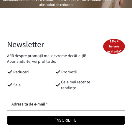
alte coduri de reducere.
Newsletter
15% +
livrare
gratuită*
Află despre promoții mai devreme decât alții!
Abonându-te, vei profita de:
Reduceri
Promoții
Cele mai recente
Sale
tendințe
Adresa ta de e-mail *
ÎNSCRIE-TE