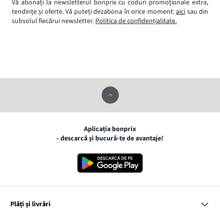
Vă abonați la newsletterul bonprix cu coduri promoționale extra,
tendințe și oferte. Vă puteți dezabona în orice moment:
aici
sau din
subsolul fiecărui newsletter.
Politica de confidențialitate.
Aplicația bonprix
- descarcă și bucură-te de avantaje!
Plăți și livrări