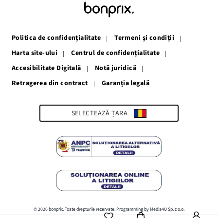
se
se
se
se
se
deschide
deschide
deschide
deschide
deschide
într-
într-
într-
într-
într-
o
o
o
o
o
fereastră
fereastră
fereastră
fereastră
fereastră
Politica de confidențialitate
Termeni și condiții
nouă
nouă
nouă
nouă
nouă
Harta site-ului
Centrul de confidențialitate
Accesibilitate Digitală
Notă juridică
Retragerea din contract
Garanția legală
Link-
ul
se
deschide
SELECTEAZĂ ȚARA
într-
o
fereastră
nouă
© 2026 bonprix. Toate drepturile rezervate. Programming by Media4U Sp. z o.o.