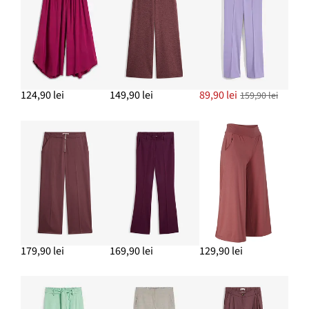
229,90 lei
ADAUGĂ ÎN COȘ
Cercei creolen cu model răsucit
49,90 lei
124,90 lei
149,90 lei
89,90 lei
159,90 lei
ADAUGĂ ÎN COȘ
Pantaloni marlene din muselină din bumbac
99,90 lei
ADAUGĂ ÎN COȘ
179,90 lei
169,90 lei
129,90 lei