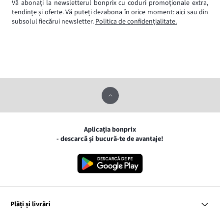
Vă abonați la newsletterul bonprix cu coduri promoționale extra,
tendințe și oferte. Vă puteți dezabona în orice moment:
aici
sau din
subsolul fiecărui newsletter.
Politica de confidențialitate.
Aplicația bonprix
- descarcă și bucură-te de avantaje!
Plăți și livrări