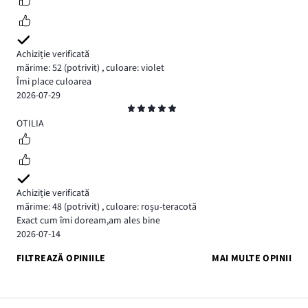
Achiziție verificată
mărime: 52
(potrivit)
,
culoare: violet
Îmi place culoarea
2026-07-29
Evaluare
5
OTILIA
Achiziție verificată
mărime: 48
(potrivit)
,
culoare: roșu-teracotă
Exact cum îmi doream,am ales bine
2026-07-14
FILTREAZĂ OPINIILE
MAI MULTE OPINII