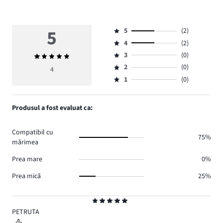
5
5
(2)
Evaluare
4
(2)
5,
Evaluare
numărul
3
(0)
Evaluarea
4,
Evaluare
de
medie
numărul
2
(0)
3,
4
Evaluare
voturi
5
de
numărul
1
(0)
2,
Evaluare
2.
voturi
de
numărul
1,
2.
voturi
de
numărul
Produsul a fost evaluat ca:
0.
voturi
de
0.
voturi
Compatibil cu
0.
75%
mărimea
Prea mare
0%
Prea mică
25%
Evaluare
5
PETRUTA