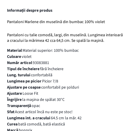
Informații despre produs
Pantaloni Marlene din muselină din bumbac 100% violet
Pantaloni cu talie comodă, largi, din muselină. Lungimea interioară
a cracului la mărimea 42 cca 64,5 cm. Se spală la mașină.
Material
Material superior: 100% bumbac
Culoare
violet
Număr articol
93083881
Tipul de încheiere
fără încheiere
Lung. turului
confortabilă
Lungimea pe picior
Picior 7/8
Ajustare pe coapse
confortabil pe șolduri
Ajustare
Loose Fit
Îngrijire
la maşina de spălat 30°C
Transparență
opac
Sfat
Acest articol încă nu este pe stoc!
Lungimea int. a cracului
64.5 cm la măr. 42
Curea
bată comodă, bată elastică
Marcă
bonprix