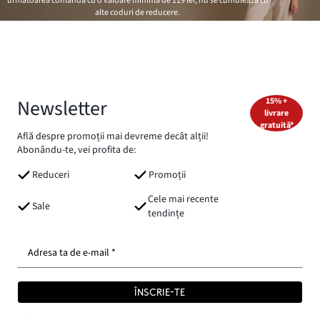
următoarea comandă cu o valoare minimă de
119 lei
, nu se cumulează cu
alte coduri de reducere.
Newsletter
15% +
livrare
gratuită*
Află despre promoții mai devreme decât alții!
Abonându-te, vei profita de:
Reduceri
Promoții
Cele mai recente
Sale
tendințe
Adresa ta de e-mail *
ÎNSCRIE-TE