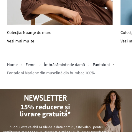
Colecția: Nuanțe de maro
Colecți
Vezi mai multe
Vezi 
Home
Femei
Îmbrăcăminte de damă
Pantaloni
Pantaloni Marlene din muselină din bumbac 100%
NEWSLETTER
15% reducere și
livrare gratuită*
*Codul este valabil 14 zile de la data primirii, este valabil pentru