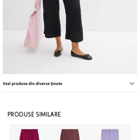
Vezi produse din diverse ținute
Balerini cu fundiță
79,90 lei
PRODUSE SIMILARE
ADAUGĂ ÎN COȘ
Trenci scurt de blugi