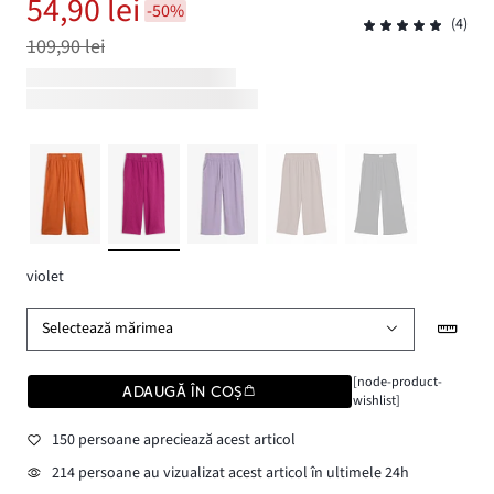
54,90 lei
-50%
(4)
109,90 lei
violet
Selectează mărimea
[node-product-
ADAUGĂ ÎN COȘ
wishlist]
150 persoane apreciează acest articol
214 persoane au vizualizat acest articol în ultimele 24h