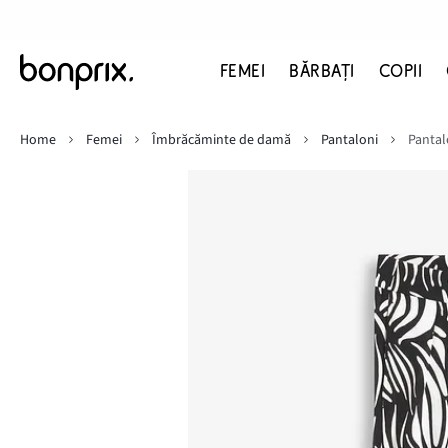
FEMEI
BĂRBAŢI
COPII
Home
Femei
Îmbrăcăminte de damă
Pantaloni
Pantal