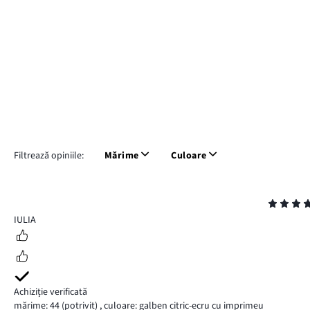
Filtrează opiniile:
Mărime
Culoare
Evaluare
5
IULIA
Achiziție verificată
mărime: 44
(potrivit)
,
culoare: galben citric-ecru cu imprimeu