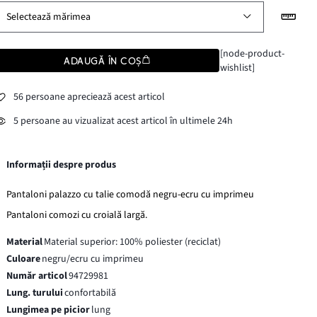
Selectează mărimea
[node-product-
ADAUGĂ ÎN COȘ
wishlist]
56 persoane apreciează acest articol
5 persoane au vizualizat acest articol în ultimele 24h
Informații despre produs
Pantaloni palazzo cu talie comodă negru-ecru cu imprimeu
Pantaloni comozi cu croială largă.
Material
Material superior: 100% poliester (reciclat)
Culoare
negru/ecru cu imprimeu
Număr articol
94729981
Lung. turului
confortabilă
Lungimea pe picior
lung