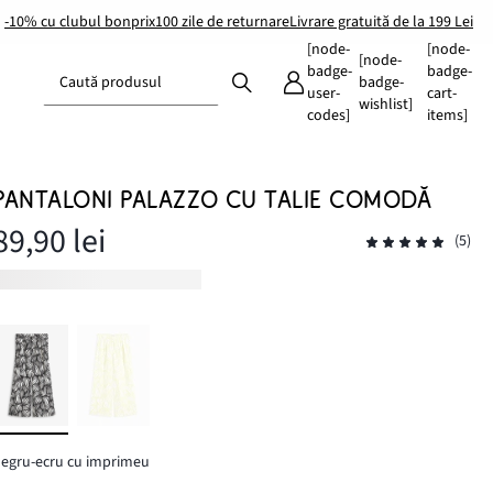
-10% cu clubul bonprix
100 zile de returnare
Livrare gratuită de la 199 Lei
[node-
[node-
[node-
badge-
badge-
Caută produsul
badge-
user-
cart-
wishlist]
codes]
items]
PANTALONI PALAZZO CU TALIE COMODĂ
89,90 lei
(5)
egru-ecru cu imprimeu