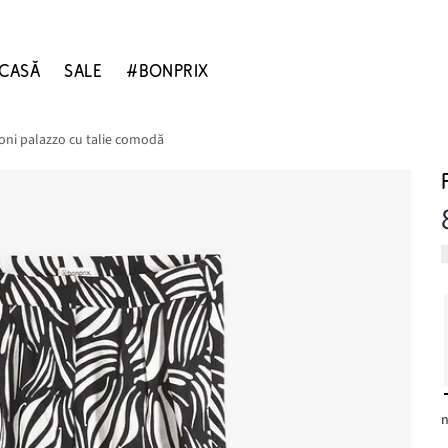
CASĂ
SALE
#BONPRIX
oni palazzo cu talie comodă
n