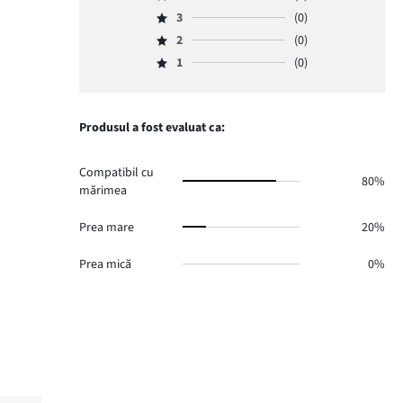
Evaluare
numărul
3
(0)
4,
Evaluare
de
numărul
2
(0)
3,
Evaluare
voturi
de
numărul
1
(0)
2,
5.
Evaluare
voturi
de
numărul
1,
0.
voturi
de
numărul
0.
voturi
de
Produsul a fost evaluat ca:
0.
voturi
0.
Compatibil cu
80%
mărimea
Prea mare
20%
Prea mică
0%