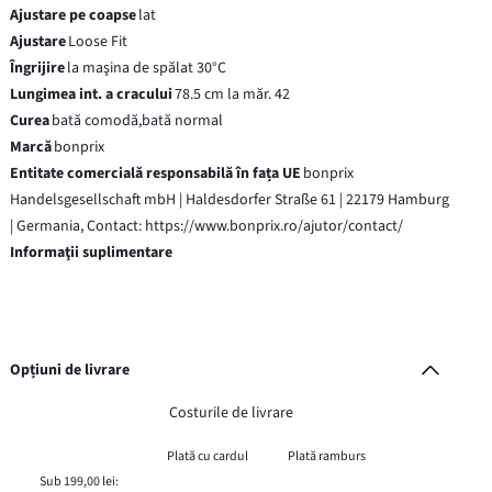
Ajustare pe coapse
lat
Ajustare
Loose Fit
Îngrijire
la maşina de spălat 30°C
Lungimea int. a cracului
78.5 cm la măr. 42
Curea
bată comodă,bată normal
Marcă
bonprix
Entitate comercială responsabilă în fața UE
bonprix
Handelsgesellschaft mbH | Haldesdorfer Straße 61 | 22179 Hamburg
| Germania, Contact: https://www.bonprix.ro/ajutor/contact/
Informaţii suplimentare
Opțiuni de livrare
Costurile de livrare
Plată cu cardul
Plată ramburs
Sub 199,00 lei: