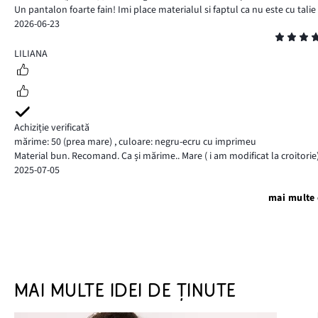
Un pantalon foarte fain! Imi place materialul si faptul ca nu este cu talie 
2026-06-23
Evaluare
5
LILIANA
Achiziție verificată
mărime: 50
(prea mare)
,
culoare: negru-ecru cu imprimeu
Material bun. Recomand. Ca și mărime.. Mare ( i am modificat la croitorie)
2025-07-05
mai multe 
MAI MULTE IDEI DE ȚINUTE