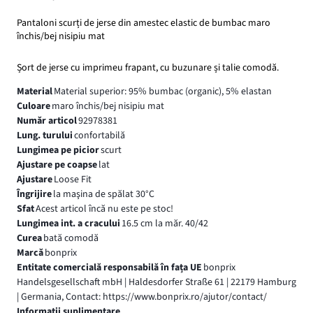
Pantaloni scurți de jerse din amestec elastic de bumbac maro
închis/bej nisipiu mat
Șort de jerse cu imprimeu frapant, cu buzunare și talie comodă.
Material
Material superior: 95% bumbac (organic), 5% elastan
Culoare
maro închis/bej nisipiu mat
Număr articol
92978381
Lung. turului
confortabilă
Lungimea pe picior
scurt
Ajustare pe coapse
lat
Ajustare
Loose Fit
Îngrijire
la maşina de spălat 30°C
Sfat
Acest articol încă nu este pe stoc!
Lungimea int. a cracului
16.5 cm la măr. 40/42
Curea
bată comodă
Marcă
bonprix
Entitate comercială responsabilă în fața UE
bonprix
Handelsgesellschaft mbH | Haldesdorfer Straße 61 | 22179 Hamburg
| Germania, Contact: https://www.bonprix.ro/ajutor/contact/
Informaţii suplimentare