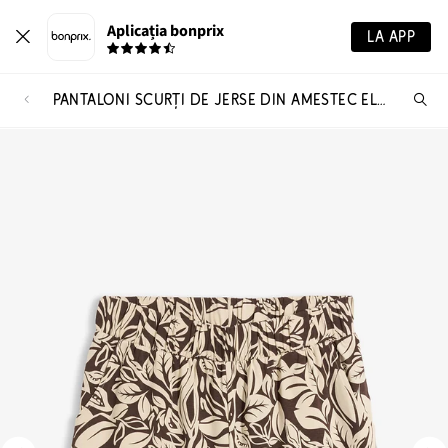
Aplicația bonprix
LA APP
PANTALONI SCURȚI DE JERSE DIN AMESTEC ELASTIC DE BUMBAC
Ca
pr