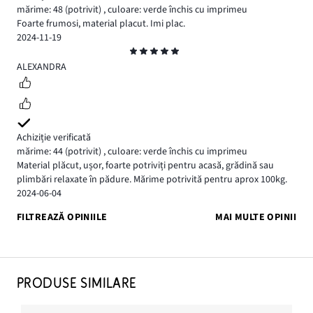
mărime: 48
(potrivit)
,
culoare: verde închis cu imprimeu
Foarte frumosi, material placut. Imi plac.
2024-11-19
Evaluare
5
ALEXANDRA
Achiziție verificată
mărime: 44
(potrivit)
,
culoare: verde închis cu imprimeu
Material plăcut, ușor, foarte potriviți pentru acasă, grădină sau
plimbări relaxate în pădure. Mărime potrivită pentru aprox 100kg.
2024-06-04
FILTREAZĂ OPINIILE
MAI MULTE OPINII
PRODUSE SIMILARE