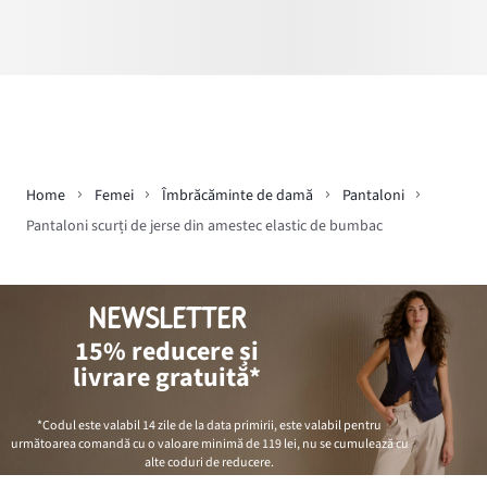
Home
Femei
Îmbrăcăminte de damă
Pantaloni
Pantaloni scurți de jerse din amestec elastic de bumbac
NEWSLETTER
15% reducere și
livrare gratuită*
*Codul este valabil 14 zile de la data primirii, este valabil pentru
următoarea comandă cu o valoare minimă de
119 lei
, nu se cumulează cu
alte coduri de reducere.