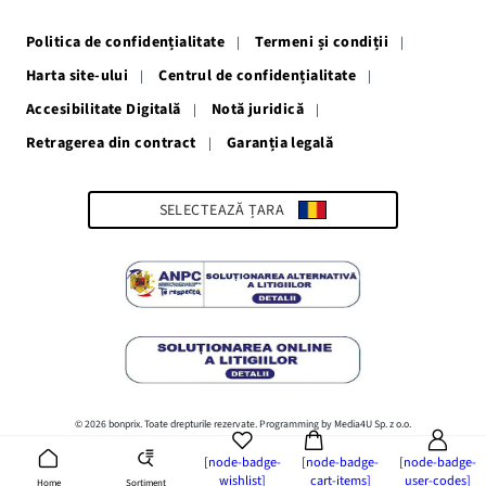
o
o
o
o
o
fereastră
fereastră
fereastră
fereastră
fereastră
Politica de confidențialitate
Termeni și condiții
nouă
nouă
nouă
nouă
nouă
Harta site-ului
Centrul de confidențialitate
Accesibilitate Digitală
Notă juridică
Retragerea din contract
Garanția legală
Link-
ul
se
deschide
SELECTEAZĂ ȚARA
într-
o
fereastră
nouă
© 2026 bonprix. Toate drepturile rezervate. Programming by Media4U Sp. z o.o.
[node-badge-
[node-badge-
[node-badge-
wishlist]
cart-items]
user-codes]
Sortiment
Home