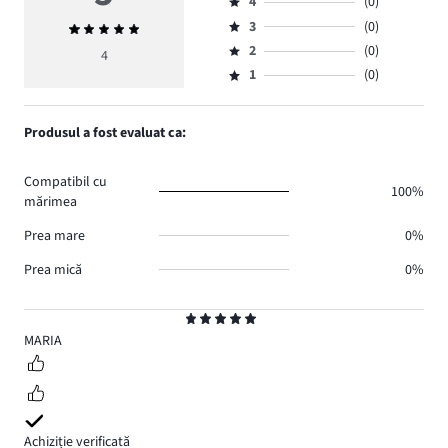
4
(0)
5,
Evaluare
numărul
3
(0)
Evaluarea
4,
Evaluare
de
medie
numărul
2
(0)
3,
4
Evaluare
voturi
5
de
numărul
1
(0)
2,
Evaluare
4.
voturi
de
numărul
1,
0.
voturi
de
numărul
Produsul a fost evaluat ca:
0.
voturi
de
0.
voturi
Compatibil cu
0.
100%
mărimea
Prea mare
0%
Prea mică
0%
Evaluare
5
MARIA
Achiziție verificată