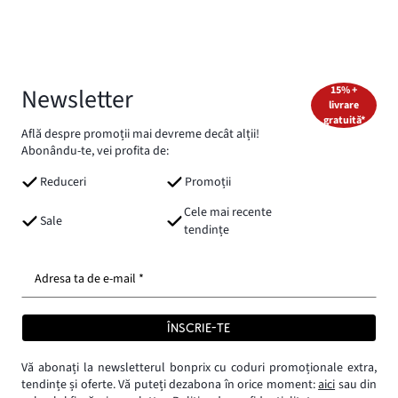
Newsletter
15% +
livrare
gratuită*
Află despre promoții mai devreme decât alții!
Abonându-te, vei profita de:
Reduceri
Promoții
Cele mai recente
Sale
tendințe
Adresa ta de e-mail *
ÎNSCRIE-TE
Vă abonați la newsletterul bonprix cu coduri promoționale extra,
tendințe și oferte. Vă puteți dezabona în orice moment:
aici
sau din