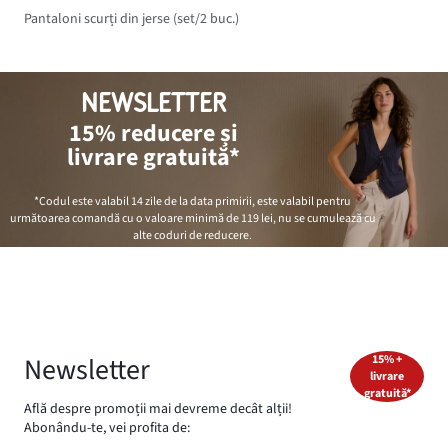
Pantaloni scurți din jerse (set/2 buc.)
NEWSLETTER
15% reducere și
livrare gratuită*
*Codul este valabil 14 zile de la data primirii, este valabil pentru
următoarea comandă cu o valoare minimă de
119 lei
, nu se cumulează cu
alte coduri de reducere.
Newsletter
15% +
livrare
gratuită*
Află despre promoții mai devreme decât alții!
Abonându-te, vei profita de: