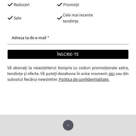
Reduceri
Promoții
Cele mai recente
Sale
tendințe
Adresa ta de e-mail *
ÎNSCRIE-TE
Vă abonați la newsletterul bonprix cu coduri promoționale extra,
tendințe și oferte. Vă puteți dezabona în orice moment:
aici
sau din
subsolul fiecărui newsletter.
Politica de confidențialitate.