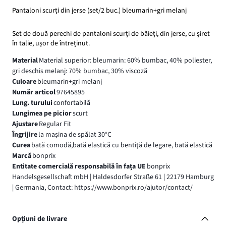
Pantaloni scurți din jerse (set/2 buc.) bleumarin+gri melanj
Set de două perechi de pantaloni scurți de băieți, din jerse, cu șiret
în talie, ușor de întreținut.
Material
Material superior: bleumarin: 60% bumbac, 40% poliester,
gri deschis melanj: 70% bumbac, 30% viscoză
Culoare
bleumarin+gri melanj
Număr articol
97645895
Lung. turului
confortabilă
Lungimea pe picior
scurt
Ajustare
Regular Fit
Îngrijire
la maşina de spălat 30°C
Curea
bată comodă,bată elastică cu bentiţă de legare, bată elastică
Marcă
bonprix
Entitate comercială responsabilă în fața UE
bonprix
Handelsgesellschaft mbH | Haldesdorfer Straße 61 | 22179 Hamburg
| Germania, Contact: https://www.bonprix.ro/ajutor/contact/
Opțiuni de livrare