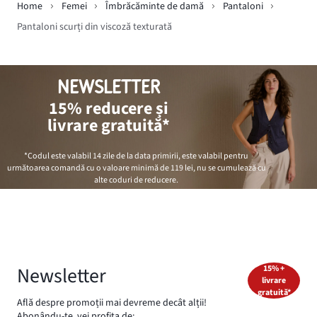
Home
Femei
Îmbrăcăminte de damă
Pantaloni
Pantaloni scurți din viscoză texturată
NEWSLETTER
15% reducere și
livrare gratuită*
*Codul este valabil 14 zile de la data primirii, este valabil pentru
următoarea comandă cu o valoare minimă de
119 lei
, nu se cumulează cu
alte coduri de reducere.
Newsletter
15% +
livrare
gratuită*
Află despre promoții mai devreme decât alții!
Abonându-te, vei profita de: