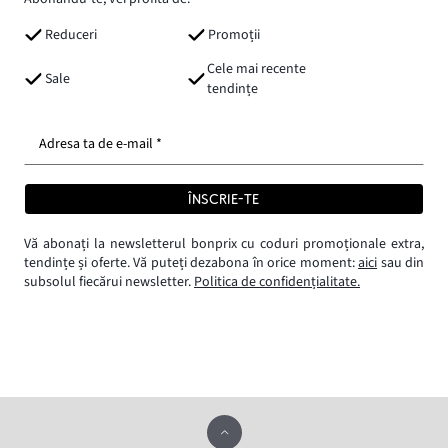
Reduceri
Promoții
Cele mai recente
Sale
tendințe
Adresa ta de e-mail *
ÎNSCRIE-TE
Vă abonați la newsletterul bonprix cu coduri promoționale extra,
tendințe și oferte. Vă puteți dezabona în orice moment:
aici
sau din
subsolul fiecărui newsletter.
Politica de confidențialitate.