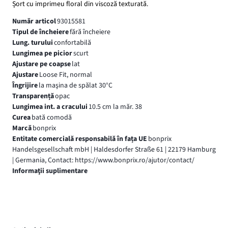
Șort cu imprimeu floral din viscoză texturată.
Număr articol
93015581
Tipul de încheiere
fără încheiere
Lung. turului
confortabilă
Lungimea pe picior
scurt
Ajustare pe coapse
lat
Ajustare
Loose Fit, normal
Îngrijire
la maşina de spălat 30°C
Transparență
opac
Lungimea int. a cracului
10.5 cm la măr. 38
Curea
bată comodă
Marcă
bonprix
Entitate comercială responsabilă în fața UE
bonprix
Handelsgesellschaft mbH | Haldesdorfer Straße 61 | 22179 Hamburg
| Germania, Contact: https://www.bonprix.ro/ajutor/contact/
Informaţii suplimentare