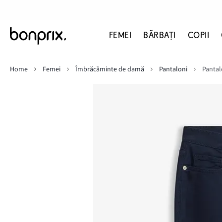
FEMEI
BĂRBAŢI
COPII
Home
Femei
Îmbrăcăminte de damă
Pantaloni
Pantalo