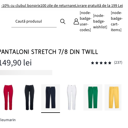
-10% cu clubul bonprix
100 zile de returnare
Livrare gratuită de la 199 Lei
[node-
[node-
[node-
badge-
badge-
Caută produsul
badge-
user-
cart-
wishlist]
codes]
items]
PANTALONI STRETCH 7/8 DIN TWILL
149,90 lei
(237)
bleumarin