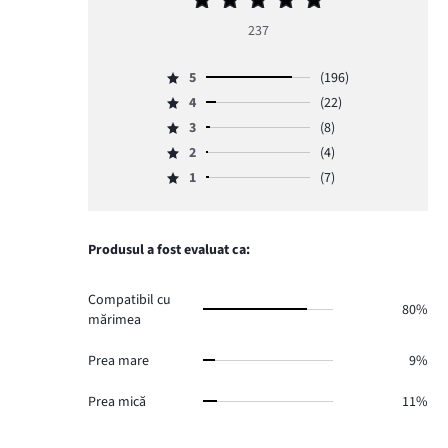
medie
237
5
5
(196)
Evaluare
4
(22)
5,
Evaluare
numărul
3
(8)
4,
Evaluare
de
numărul
2
(4)
3,
Evaluare
voturi
de
numărul
1
(7)
2,
196.
Evaluare
voturi
de
numărul
1,
22.
voturi
de
numărul
8.
voturi
de
Produsul a fost evaluat ca:
4.
voturi
7.
Compatibil cu
80%
mărimea
Prea mare
9%
Prea mică
11%