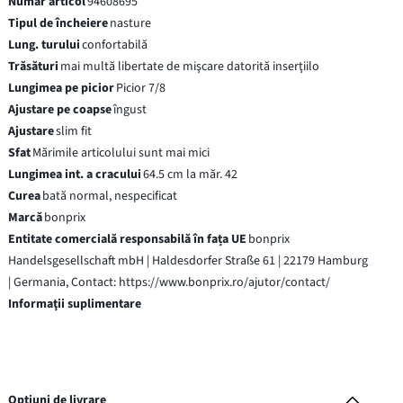
Număr articol
94608695
Tipul de încheiere
nasture
Lung. turului
confortabilă
Trăsături
mai multă libertate de mişcare datorită inserţiilo
Lungimea pe picior
Picior 7/8
Ajustare pe coapse
îngust
Ajustare
slim fit
Sfat
Mărimile articolului sunt mai mici
Lungimea int. a cracului
64.5 cm la măr. 42
Curea
bată normal, nespecificat
Marcă
bonprix
Entitate comercială responsabilă în fața UE
bonprix
Handelsgesellschaft mbH | Haldesdorfer Straße 61 | 22179 Hamburg
| Germania, Contact: https://www.bonprix.ro/ajutor/contact/
Informaţii suplimentare
Opțiuni de livrare