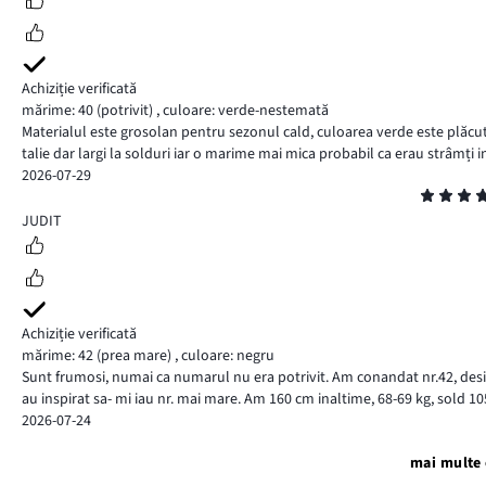
Achiziție verificată
mărime: 40
(potrivit)
,
culoare: verde-nestemată
Materialul este grosolan pentru sezonul cald, culoarea verde este plăcut
talie dar largi la solduri iar o marime mai mica probabil ca erau strâmți in 
2026-07-29
Evaluare
4
JUDIT
Achiziție verificată
mărime: 42
(prea mare)
,
culoare: negru
Sunt frumosi, numai ca numarul nu era potrivit. Am conandat nr.42, desi p
au inspirat sa- mi iau nr. mai mare. Am 160 cm inaltime, 68-69 kg, sold 105
2026-07-24
mai multe 