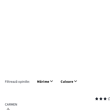
Filtrează opiniile:
Mărime
Culoare
Evaluare
3
CARMEN