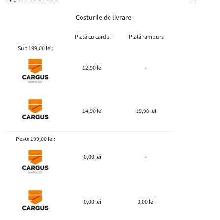
Costurile de livrare
Plată cu cardul
Plată ramburs
Sub 199,00 lei:
12,90 lei
-
14,90 lei
19,90 lei
Peste 199,00 lei:
0,00 lei
-
0,00 lei
0,00 lei