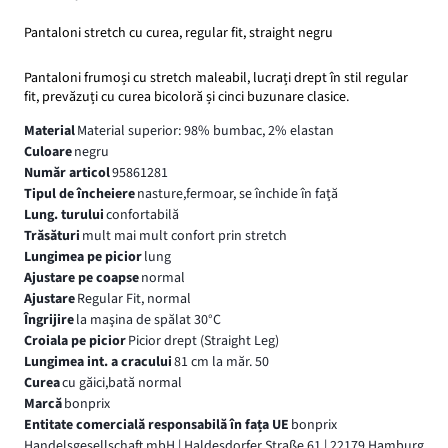
Pantaloni stretch cu curea, regular fit, straight negru
Pantaloni frumoși cu stretch maleabil, lucrați drept în stil regular
fit, prevăzuți cu curea bicoloră și cinci buzunare clasice.
Material
Material superior: 98% bumbac, 2% elastan
Culoare
negru
Număr articol
95861281
Tipul de încheiere
nasture,fermoar, se închide în faţă
Lung. turului
confortabilă
Trăsături
mult mai mult confort prin stretch
Lungimea pe picior
lung
Ajustare pe coapse
normal
Ajustare
Regular Fit, normal
Îngrijire
la maşina de spălat 30°C
Croiala pe picior
Picior drept (Straight Leg)
Lungimea int. a cracului
81 cm la măr. 50
Curea
cu găici,bată normal
Marcă
bonprix
Entitate comercială responsabilă în fața UE
bonprix
Handelsgesellschaft mbH | Haldesdorfer Straße 61 | 22179 Hamburg