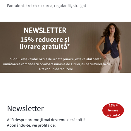
Pantaloni stretch cu curea, regular fit, straight
NEWSLETTER
15% reducere și
livrare gratuită*
*Codul este valabil 14 zile de la data primirii, este valabil pentru
următoarea comandă cu o valoare minimă de
119 lei
, nu se cumulează cu
alte coduri de reducere.
Newsletter
15% +
livrare
gratuită*
Află despre promoții mai devreme decât alții!
Abonându-te, vei profita de: