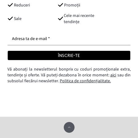
Reduceri
Promoții
Cele mai recente
Sale
tendințe
Adresa ta de e-mail *
ÎNSCRIE-TE
Vă abonați la newsletterul bonprix cu coduri promoționale extra,
tendințe și oferte. Vă puteți dezabona în orice moment:
aici
sau din
subsolul fiecărui newsletter.
Politica de confidențialitate.