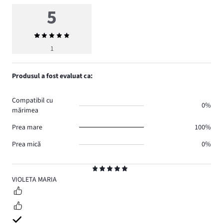
5
Evaluarea
medie
1
5
Produsul a fost evaluat ca:
Compatibil cu
0%
mărimea
Prea mare
100%
Prea mică
0%
Evaluare
5
VIOLETA MARIA