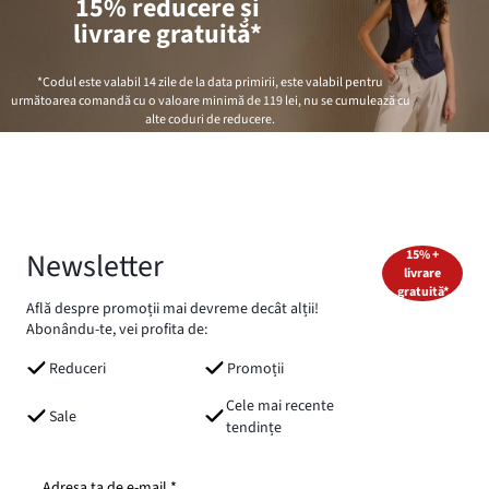
15% reducere și
livrare gratuită*
*Codul este valabil 14 zile de la data primirii, este valabil pentru
următoarea comandă cu o valoare minimă de
119 lei
, nu se cumulează cu
alte coduri de reducere.
Newsletter
15% +
livrare
gratuită*
Află despre promoții mai devreme decât alții!
Abonându-te, vei profita de:
Reduceri
Promoții
Cele mai recente
Sale
tendințe
Adresa ta de e-mail *