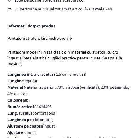
1060 persoane apreciează acest articol
57 persoane au vizualizat acest articol în ultimele 24h
Informații despre produs
Pantaloni stretch, fără încheiere alb
Pantaloni moderni în stil clasic din material cu stretch, cu croi
îngust şi bată elastică cu găici practice pentru curea. Se spală la
mașină,
Lungimea int. a cracului
81.5 cm la măr. 38
Lungime
regular
Material
Material superior: 73% vîscoză (verificată), 23% poliamidă,
4% elastan
Culoare
alb
Număr articol
91414495
Lung. turului
confortabilă
Lungimea pe picior
lung
Ajustare pe coapse
îngust
Ajustare
slim fit