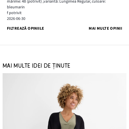
mărime: 48
(potrivit)
,
variantă: Lungimea Regular,
culoare:
bleumarin
f potrivit
2026-06-30
FILTREAZĂ OPINIILE
MAI MULTE OPINII
MAI MULTE IDEI DE ȚINUTE