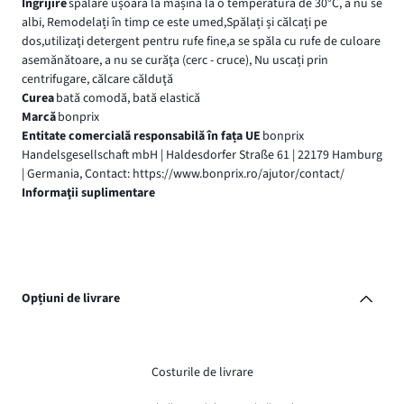
Îngrijire
spălare ușoară la mașină la o temperatură de 30°C, a nu se
albi, Remodelați în timp ce este umed,Spălați și călcați pe
dos,utilizaţi detergent pentru rufe fine,a se spăla cu rufe de culoare
asemănătoare, a nu se curăţa (cerc - cruce), Nu uscați prin
centrifugare, călcare călduţă
Curea
bată comodă, bată elastică
Marcă
bonprix
Entitate comercială responsabilă în fața UE
bonprix
Handelsgesellschaft mbH | Haldesdorfer Straße 61 | 22179 Hamburg
| Germania, Contact: https://www.bonprix.ro/ajutor/contact/
Informaţii suplimentare
Opțiuni de livrare
Costurile de livrare