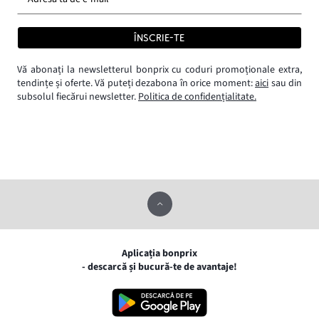
ÎNSCRIE-TE
Vă abonați la newsletterul bonprix cu coduri promoționale extra,
tendințe și oferte. Vă puteți dezabona în orice moment:
aici
sau din
subsolul fiecărui newsletter.
Politica de confidențialitate.
Aplicația bonprix
- descarcă și bucură-te de avantaje!