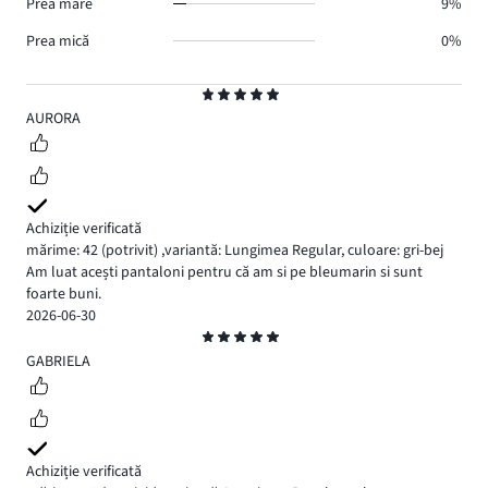
Prea mare
9%
Prea mică
0%
Evaluare
5
AURORA
Achiziție verificată
mărime: 42
(potrivit)
,
variantă: Lungimea Regular,
culoare: gri-bej
Am luat acești pantaloni pentru că am si pe bleumarin si sunt
foarte buni.
2026-06-30
Evaluare
5
GABRIELA
Achiziție verificată