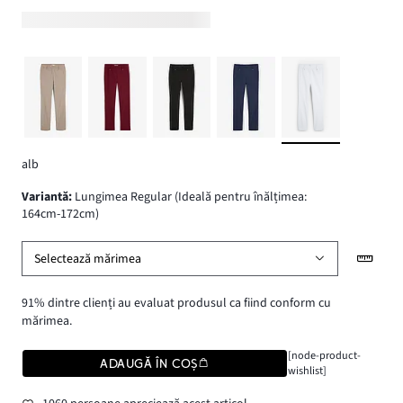
alb
variantă
:
Lungimea Regular (Ideală pentru înălțimea:
164cm-172cm)
Selectează mărimea
91% dintre clienți au evaluat produsul ca fiind conform cu
mărimea.
[node-product-
ADAUGĂ ÎN COȘ
wishlist]