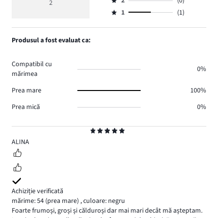
numărul
2
(0)
3,
2
Evaluare
voturi
3
de
numărul
1
(1)
2,
Evaluare
1.
voturi
de
numărul
1,
0.
voturi
de
numărul
Produsul a fost evaluat ca:
0.
voturi
de
0.
voturi
Compatibil cu
1.
0%
mărimea
Prea mare
100%
Prea mică
0%
Evaluare
5
ALINA
Achiziție verificată
mărime: 54
(prea mare)
,
culoare: negru
Foarte frumoși, groși și călduroși dar mai mari decât mă așteptam.