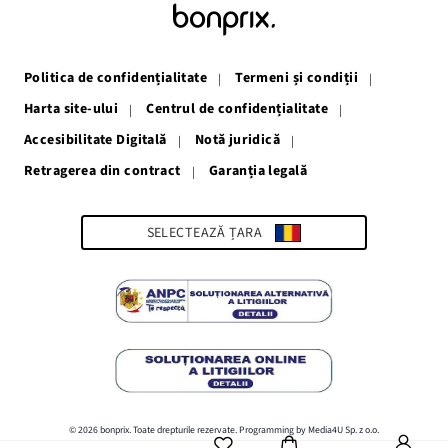
se
se
se
se
se
deschide
deschide
deschide
deschide
deschide
într-
într-
într-
într-
într-
o
o
o
o
o
fereastră
fereastră
fereastră
fereastră
fereastră
Politica de confidențialitate
Termeni și condiții
nouă
nouă
nouă
nouă
nouă
Harta site-ului
Centrul de confidențialitate
Accesibilitate Digitală
Notă juridică
Retragerea din contract
Garanția legală
Link-
ul
se
deschide
SELECTEAZĂ ȚARA
într-
o
fereastră
nouă
© 2026 bonprix. Toate drepturile rezervate. Programming by Media4U Sp. z o.o.