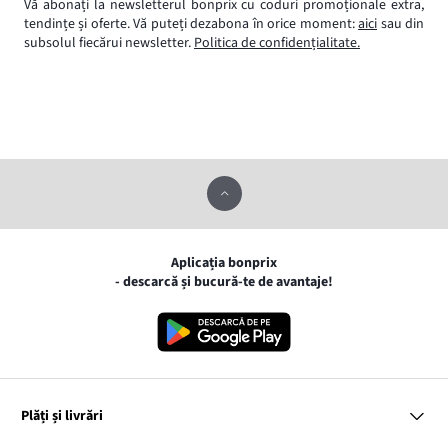
Vă abonați la newsletterul bonprix cu coduri promoționale extra,
tendințe și oferte. Vă puteți dezabona în orice moment:
aici
sau din
subsolul fiecărui newsletter.
Politica de confidențialitate.
Aplicația bonprix
- descarcă și bucură-te de avantaje!
Plăți și livrări