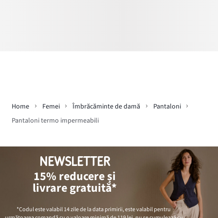
Home
Femei
Îmbrăcăminte de damă
Pantaloni
Pantaloni termo impermeabili
NEWSLETTER
15% reducere și
livrare gratuită*
*Codul este valabil 14 zile de la data primirii, este valabil pentru
următoarea comandă cu o valoare minimă de
119 lei
, nu se cumulează cu