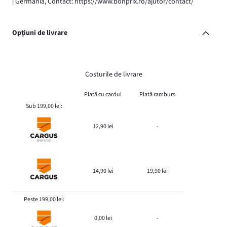
| Germania, Contact: https://www.bonprix.ro/ajutor/contact/
Opțiuni de livrare
Costurile de livrare
Plată cu cardul
Plată ramburs
Sub 199,00 lei:
12,90 lei
-
14,90 lei
19,90 lei
Peste 199,00 lei:
0,00 lei
-