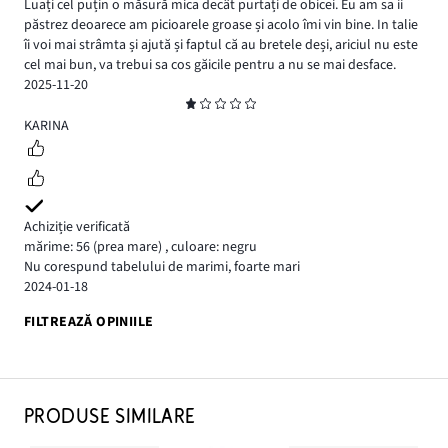
Luați cel puțin o măsură mica decât purtați de obicei. Eu am sa ii
păstrez deoarece am picioarele groase și acolo îmi vin bine. In talie
îi voi mai strâmta și ajută și faptul că au bretele deși, ariciul nu este
cel mai bun, va trebui sa cos găicile pentru a nu se mai desface.
2025-11-20
Evaluare
1
KARINA
Achiziție verificată
mărime: 56
(prea mare)
,
culoare: negru
Nu corespund tabelului de marimi, foarte mari
2024-01-18
FILTREAZĂ OPINIILE
PRODUSE SIMILARE