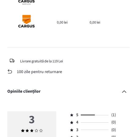
0,00 lei
0,00 lei
Livrare gratuită de la 119 Lei
100 zile pentru returnare
Opiniile clienților
3
5
(1)
Evaluare
4
(0)
5,
Evaluare
numărul
3
(0)
Evaluarea
4,
Evaluare
de
medie