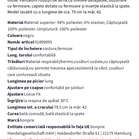
loose. Pantaloni robuşti de iarnă cu bretele detaşabile, buzunare
cu fermoare, capete dotate cu fermoare şi inserţie elastică la spate.
Model lavabil cu o lungime de cca. 79 cm la măr. 42.
Material
Material superior: 94% poliester, 6% elastan; Căptuşeală:
100% poliester; Umplutură: 100% poliester
Culoare
negru
Număr articol
91899095
Tipul de încheiere
nasture,fermoar
Lung. turului
confortabilă
Trăsături
Material respirabil,thermo,cusături sudate,cu căptuşeală
călduroasă,nu permite trecerea apei,rezistentă la vânt, cusături
care conturează silueta
Lungimea pe picior
lung
Ajustare pe coapse
confortabil pe șolduri
Ajustare
Loose Fit
Îngrijire
la maşina de spălat 30°C
Lungimea int. a cracului
78.5 cm la măr. 42
Curea
bată comodă, bată elastică la spate
Marcă
bonprix
Entitate comercială responsabilă în fața UE
bonprix
Handelsgesellschaft mbH | Haldesdorfer Straße 61 | 22179 Hamburg