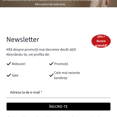
alte coduri de reducere.
Newsletter
15% +
livrare
gratuită*
Află despre promoții mai devreme decât alții!
Abonându-te, vei profita de:
Reduceri
Promoții
Cele mai recente
Sale
tendințe
Adresa ta de e-mail *
ÎNSCRIE-TE