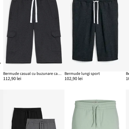
it
Bermude casual cu buzunare cargo 100% din bumbac organic
Bermude lungi sport
112,90 lei
102,90 lei
1