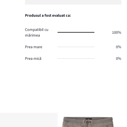
Produsul a fost evaluat ca:
Compatibil cu
100%
mărimea
Prea mare
0%
Prea mică
0%