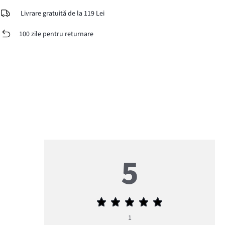
Livrare gratuită de la 119 Lei
100 zile pentru returnare
5
Evaluarea
medie
1
5