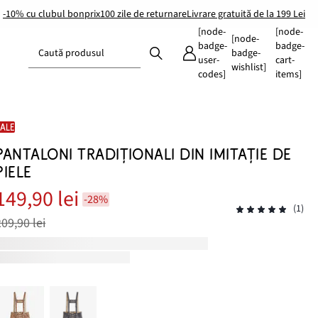
-10% cu clubul bonprix
100 zile de returnare
Livrare gratuită de la 199 Lei
[node-
[node-
[node-
badge-
badge-
Caută produsul
badge-
user-
cart-
wishlist]
codes]
items]
SALE
PANTALONI TRADIŢIONALI DIN IMITAȚIE DE
PIELE
149,90 lei
-28%
(1)
209,90 lei