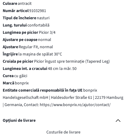
Culoare
antracit
Număr articol
91032981
Tipul de încheiere
nasturi
Lung. turului
confortabilă
Lungimea pe picior
Picior 3/4
Ajustare pe coapse
normal
Ajustare
Regular Fit, normal
Îngrijire
la maşina de spălat 30°C
Croiala pe picior
Picior îngust spre terminație (Tapered Leg)
Lungimea int. a cracului
48 cm la măr. 50
Curea
cu găici
Marcă
bonprix
Entitate comercială responsabilă în fața UE
bonprix
Handelsgesellschaft mbH | Haldesdorfer Straße 61 | 22179 Hamburg
| Germania, Contact: https://www.bonprix.ro/ajutor/contact/
Opțiuni de livrare
Costurile de livrare