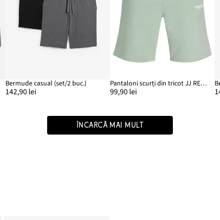
it
Bermude casual (set/2 buc.)
Pantaloni scurți din tricot JJ REBEL, Regular Fit
B
142,90 lei
99,90 lei
1
ÎNCARCĂ MAI MULT