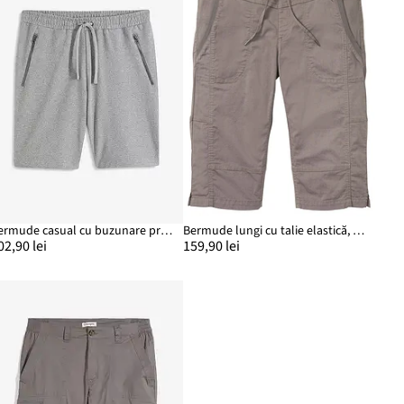
Bermude casual cu buzunare practice cu fermoar
Bermude lungi cu talie elastică, Regular Fit
02,90 lei
159,90 lei