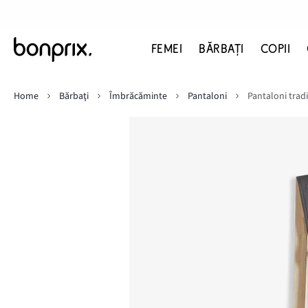
FEMEI
BĂRBAŢI
COPII
Home
Bărbaţi
Îmbrăcăminte
Pantaloni
Pantaloni tradi