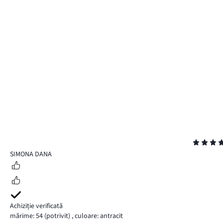
Evaluare
5
SIMONA DANA
Achiziție verificată
mărime: 54
(potrivit)
,
culoare: antracit