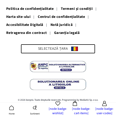
o
o
o
o
o
fereastră
fereastră
fereastră
fereastră
fereastră
Politica de confidențialitate
Termeni și condiții
nouă
nouă
nouă
nouă
nouă
Harta site-ului
Centrul de confidențialitate
Accesibilitate Digitală
Notă juridică
Retragerea din contract
Garanția legală
Link-
ul
se
deschide
SELECTEAZĂ ȚARA
într-
o
fereastră
nouă
© 2026 bonprix. Toate drepturile rezervate. Programming by Media4U Sp. z o.o.
[node-badge-
[node-badge-
[node-badge-
wishlist]
cart-items]
user-codes]
Sortiment
Home