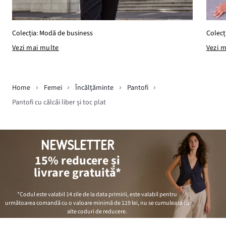
Colecț
Colecția: Modă de business
Vezi 
Vezi mai multe
Home
Femei
Încălţăminte
Pantofi
Pantofi cu călcâi liber și toc plat
NEWSLETTER
15% reducere și
livrare gratuită*
*Codul este valabil 14 zile de la data primirii, este valabil pentru
următoarea comandă cu o valoare minimă de
119 lei
, nu se cumulează cu
alte coduri de reducere.