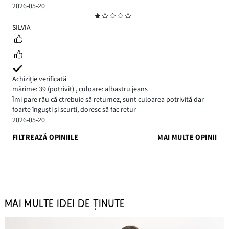
2026-05-20
Evaluare
1
SILVIA
Achiziție verificată
mărime: 39
(potrivit)
,
culoare: albastru jeans
Îmi pare rău că ctrebuie să returnez, sunt culoarea potrivită dar
foarte înguști și scurti, doresc să fac retur
2026-05-20
FILTREAZĂ OPINIILE
MAI MULTE OPINII
MAI MULTE IDEI DE ȚINUTE