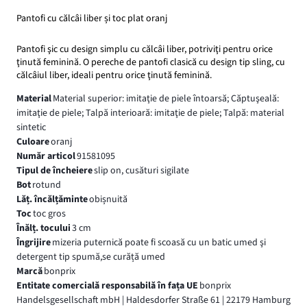
Pantofi cu călcâi liber și toc plat oranj
Pantofi şic cu design simplu cu călcâi liber, potriviţi pentru orice
ţinută feminină. O pereche de pantofi clasică cu design tip sling, cu
călcâiul liber, ideali pentru orice ţinută feminină.
Material
Material superior: imitaţie de piele întoarsă; Căptuşeală:
imitaţie de piele; Talpă interioară: imitaţie de piele; Talpă: material
sintetic
Culoare
oranj
Număr articol
91581095
Tipul de încheiere
slip on, cusături sigilate
Bot
rotund
Lăț. încălțăminte
obișnuită
Toc
toc gros
Înălț. tocului
3 cm
Îngrijire
mizeria puternică poate fi scoasă cu un batic umed şi
detergent tip spumă,se curăță umed
Marcă
bonprix
Entitate comercială responsabilă în fața UE
bonprix
Handelsgesellschaft mbH | Haldesdorfer Straße 61 | 22179 Hamburg