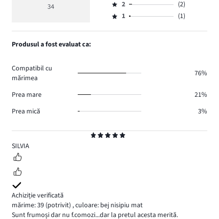
de
medie
numărul
2
(2)
3,
34
Evaluare
voturi
4
de
numărul
1
(1)
2,
Evaluare
26.
voturi
de
numărul
1,
1.
voturi
de
numărul
Produsul a fost evaluat ca:
4.
voturi
de
2.
voturi
Compatibil cu
1.
76%
mărimea
Prea mare
21%
Prea mică
3%
Evaluare
5
SILVIA
Achiziție verificată
mărime: 39
(potrivit)
,
culoare: bej nisipiu mat
Sunt frumoși dar nu f.comozi...dar la pretul acesta merită.