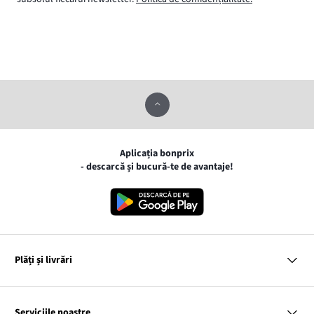
Aplicația bonprix
- descarcă și bucură-te de avantaje!
Plăți și livrări
MasterCard
VISA
Serviciile noastre