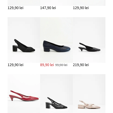
69,90 lei
129,90 lei
147,90 lei
129,90 lei
ADAUGĂ ÎN COȘ
Pantofi cu călcâi liber și toc plat
99,90 lei
ADAUGĂ ÎN COȘ
129,90 lei
89,90 lei
219,90 lei
99,90 lei