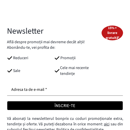
Newsletter
15% +
livrare
gratuită*
Află despre promoții mai devreme decât alții!
Abonându-te, vei profita de:
Reduceri
Promoții
Cele mai recente
Sale
tendințe
Adresa ta de e-mail *
ÎNSCRIE-TE
Vă abonați la newsletterul bonprix cu coduri promoționale extra,
tendințe și oferte. Vă puteți dezabona în orice moment:
aici
sau din
subsolul fiecărui newsletter.
Politica de confidențialitate.