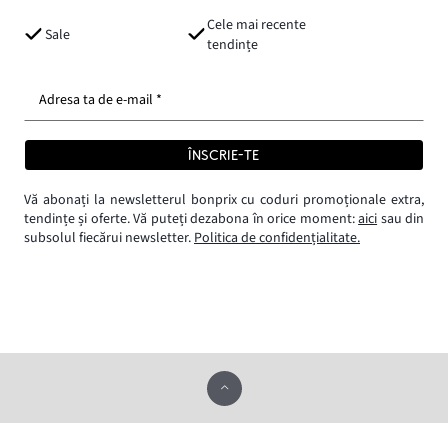
Cele mai recente
Sale
tendințe
Adresa ta de e-mail *
ÎNSCRIE-TE
Vă abonați la newsletterul bonprix cu coduri promoționale extra,
tendințe și oferte. Vă puteți dezabona în orice moment:
aici
sau din
subsolul fiecărui newsletter.
Politica de confidențialitate.