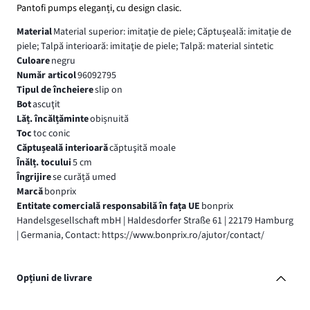
Pantofi pumps eleganți, cu design clasic.
Material
Material superior: imitaţie de piele; Căptuşeală: imitaţie de
piele; Talpă interioară: imitaţie de piele; Talpă: material sintetic
Culoare
negru
Număr articol
96092795
Tipul de încheiere
slip on
Bot
ascuţit
Lăț. încălțăminte
obișnuită
Toc
toc conic
Căptușeală interioară
căptuşită moale
Înălț. tocului
5 cm
Îngrijire
se curăță umed
Marcă
bonprix
Entitate comercială responsabilă în fața UE
bonprix
Handelsgesellschaft mbH | Haldesdorfer Straße 61 | 22179 Hamburg
| Germania, Contact: https://www.bonprix.ro/ajutor/contact/
Opțiuni de livrare