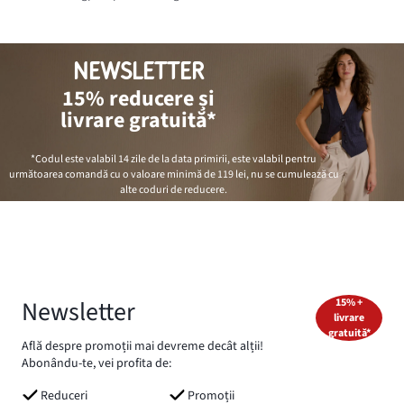
NEWSLETTER
15% reducere și
livrare gratuită*
*Codul este valabil 14 zile de la data primirii, este valabil pentru
următoarea comandă cu o valoare minimă de
119 lei
, nu se cumulează cu
alte coduri de reducere.
Newsletter
15% +
livrare
gratuită*
Află despre promoții mai devreme decât alții!
Abonându-te, vei profita de:
Reduceri
Promoții