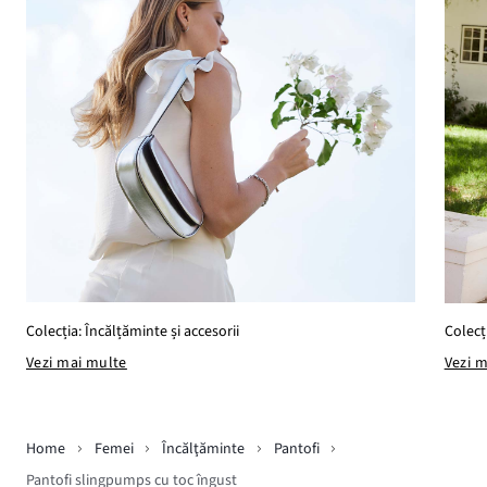
Colecția: Încălțăminte și accesorii
Colecți
Vezi mai multe
Vezi 
Home
Femei
Încălţăminte
Pantofi
Pantofi slingpumps cu toc îngust