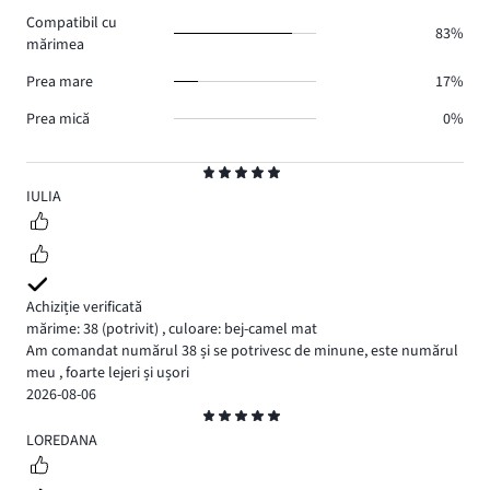
voturi
Compatibil cu
1.
83%
mărimea
Prea mare
17%
Prea mică
0%
Evaluare
5
IULIA
Achiziție verificată
mărime: 38
(potrivit)
,
culoare: bej-camel mat
Am comandat numărul 38 și se potrivesc de minune, este numărul
meu , foarte lejeri și ușori
2026-08-06
Evaluare
5
LOREDANA