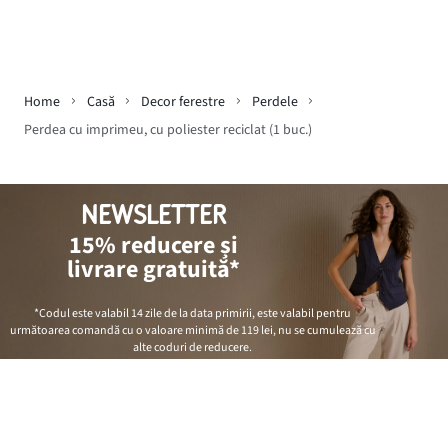
Home
Casă
Decor ferestre
Perdele
Perdea cu imprimeu, cu poliester reciclat (1 buc.)
NEWSLETTER
15% reducere și
livrare gratuită*
*Codul este valabil 14 zile de la data primirii, este valabil pentru
următoarea comandă cu o valoare minimă de
119 lei
, nu se cumulează cu
alte coduri de reducere.