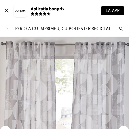
Aplicația bonprix
LA APP
PERDEA CU IMPRIMEU, CU POLIESTER RECICLAT (1 BUC.)
Ca
pr