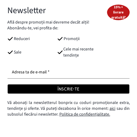
Newsletter
15% +
livrare
gratuită*
Află despre promoții mai devreme decât alții!
Abonându-te, vei profita de:
Reduceri
Promoții
Cele mai recente
Sale
tendințe
Adresa ta de e-mail *
ÎNSCRIE-TE
Vă abonați la newsletterul bonprix cu coduri promoționale extra,
tendințe și oferte. Vă puteți dezabona în orice moment:
aici
sau din
subsolul fiecărui newsletter.
Politica de confidențialitate.