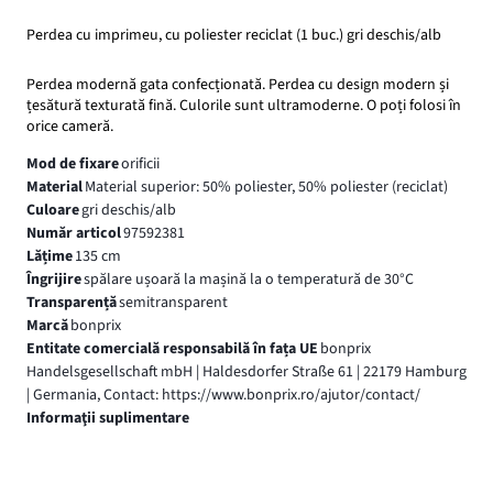
Perdea cu imprimeu, cu poliester reciclat (1 buc.) gri deschis/alb
Perdea modernă gata confecționată. Perdea cu design modern și
țesătură texturată fină. Culorile sunt ultramoderne. O poți folosi în
orice cameră.
Mod de fixare
orificii
Material
Material superior: 50% poliester, 50% poliester (reciclat)
Culoare
gri deschis/alb
Număr articol
97592381
Lățime
135 cm
Îngrijire
spălare ușoară la mașină la o temperatură de 30°C
Transparență
semitransparent
Marcă
bonprix
Entitate comercială responsabilă în fața UE
bonprix
Handelsgesellschaft mbH | Haldesdorfer Straße 61 | 22179 Hamburg
| Germania, Contact: https://www.bonprix.ro/ajutor/contact/
Informaţii suplimentare