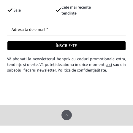
Cele mai recente
Sale
tendințe
Adresa ta de e-mail *
ÎNSCRIE-TE
Vă abonați la newsletterul bonprix cu coduri promoționale extra,
tendințe și oferte. Vă puteți dezabona în orice moment:
aici
sau din
subsolul fiecărui newsletter.
Politica de confidențialitate.