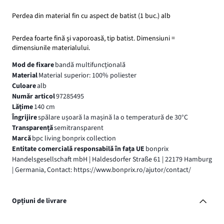
Perdea din material fin cu aspect de batist (1 buc.) alb
Perdea foarte fină și vaporoasă, tip batist. Dimensiuni =
dimensiunile materialului.
Mod de fixare
bandă multifuncţională
Material
Material superior: 100% poliester
Culoare
alb
Număr articol
97285495
Lățime
140 cm
Îngrijire
spălare ușoară la mașină la o temperatură de 30°C
Transparență
semitransparent
Marcă
bpc living bonprix collection
Entitate comercială responsabilă în fața UE
bonprix
Handelsgesellschaft mbH | Haldesdorfer Straße 61 | 22179 Hamburg
| Germania, Contact: https://www.bonprix.ro/ajutor/contact/
Opțiuni de livrare