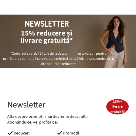
NEWSLETTER
15% reducere și
livrare gratuită*
*Codul este valabil 14 zile de la data primirii, este valabil pentru
următoarea comandă cu o valoare minimă de
119 lei
, nu se cumulează cu
alte coduri de reducere.
Newsletter
15% +
livrare
gratuită*
Află despre promoții mai devreme decât alții!
Abonându-te, vei profita de:
Reduceri
Promoții