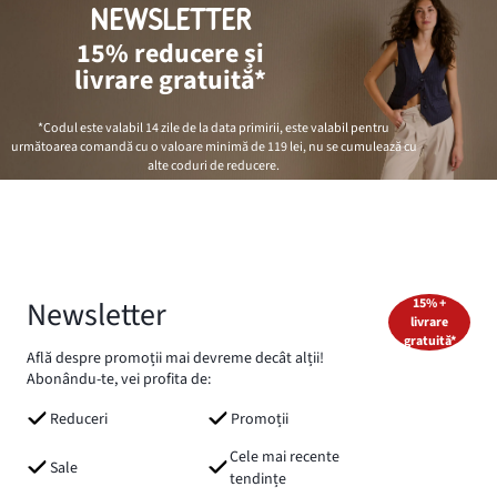
NEWSLETTER
15% reducere și
livrare gratuită*
*Codul este valabil 14 zile de la data primirii, este valabil pentru
următoarea comandă cu o valoare minimă de
119 lei
, nu se cumulează cu
alte coduri de reducere.
Newsletter
15% +
livrare
gratuită*
Află despre promoții mai devreme decât alții!
Abonându-te, vei profita de:
Reduceri
Promoții
Cele mai recente
Sale
tendințe