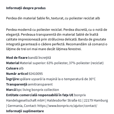
Informații despre produs
Perdea din material Sable fin, texturat, cu poliester reciclat alb
Perdea modernă cu poliester reciclat. Perdea discretă, cu o notă de
eleganță. Perdeaua transparentă din material Sablé de înaltă
calitate impresionează prin strălucirea delicată. Banda de greutate
integrată garantează o cădere perfectă. Recomandăm să comanzi o
lățime de trei ori mai mare decât lățimea ferestrei.
Mod de fixare
bandă încreţită
Material
Material superior: 63% poliester, 37% poliester (reciclat)
Culoare
alb
Număr articol
92410095
Îngrijire
spălare ușoară la mașină la o temperatură de 30°C
Transparență
semitransparent
Marcă
bpc living bonprix collection
Entitate comercială responsabilă în fața UE
bonprix
Handelsgesellschaft mbH | Haldesdorfer Straße 61 | 22179 Hamburg
| Germania, Contact: https://www.bonprix.ro/ajutor/contact/
Informaţii suplimentare