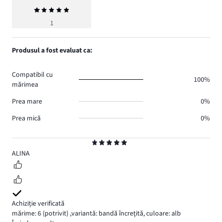
Evaluarea
medie
1
5
Produsul a fost evaluat ca:
Compatibil cu
100%
mărimea
Prea mare
0%
Prea mică
0%
Evaluare
5
ALINA
Achiziție verificată
mărime: 6
(potrivit)
,
variantă: bandă încreţită,
culoare: alb