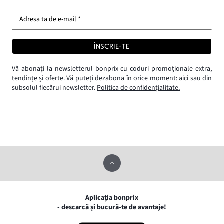
Adresa ta de e-mail *
ÎNSCRIE-TE
Vă abonați la newsletterul bonprix cu coduri promoționale extra,
tendințe și oferte. Vă puteți dezabona în orice moment:
aici
sau din
subsolul fiecărui newsletter.
Politica de confidențialitate.
Aplicația bonprix
- descarcă și bucură-te de avantaje!