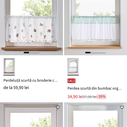
Perdeluță scurtă cu broderie cu model de iarnă
SALE
de la
59,90 lei
Perdea scurtă din bumbac organic, cu carouri
Noul
34,90 lei
-39%
57,90 lei
Reducere
preț
de
este
preț
57,90 lei