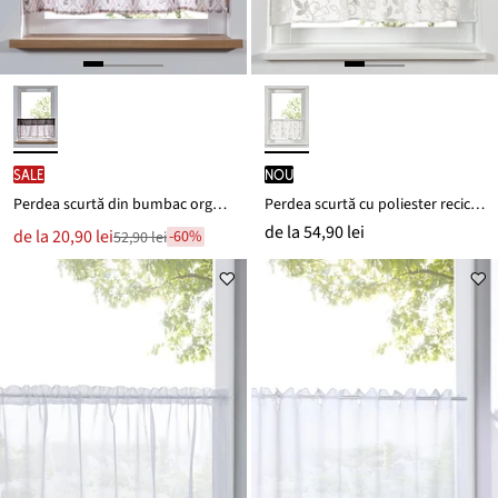
SALE
nou
Perdea scurtă din bumbac organic
Perdea scurtă cu poliester reciclat și broderie
de la
54,90 lei
Noul
de la
20,90 lei
-60%
52,90 lei
Reducere
preț
de
este
preț
52,90 lei