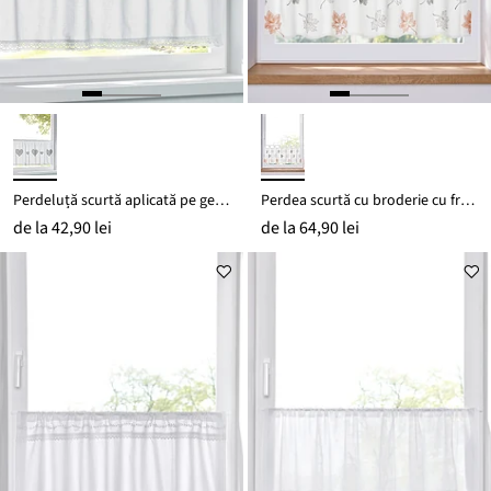
Perdeluță scurtă aplicată pe geam din bumbac organic, cu imprimeu cu inimioare
Perdea scurtă cu broderie cu frunzulițe
de la
42,90 lei
de la
64,90 lei