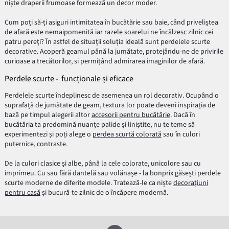
niște draperii frumoase formează un decor moder.
Cum poți să-ți asiguri intimitatea în bucătărie sau baie, când priveliștea
de afară este nemaipomenită iar razele soarelui ne încălzesc zilnic cei
patru pereți? În astfel de situații soluția ideală sunt perdelele scurte
decorative. Acoperă geamul până la jumătate, protejându-ne de privirile
curioase a trecătorilor, si permițând admirarea imaginilor de afară.
Perdele scurte - funcționale și eficace
Perdelele scurte îndeplinesc de asemenea un rol decorativ. Ocupând o
suprafață de jumătate de geam, textura lor poate deveni inspirația de
bază pe timpul alegerii altor
accesorii pentru bucătărie
. Dacă în
bucătăria ta predomină nuanțe palide și liniștite, nu te teme să
experimentezi și poți alege o
perdea scurtă colorată
sau în culori
puternice, contraste.
De la culori clasice și albe, până la cele colorate, unicolore sau cu
imprimeu. Cu sau fără dantelă sau volănașe - la bonprix găsești perdele
scurte moderne de diferite modele. Tratează-le ca niște
decorațiuni
pentru casă
și bucură-te zilnic de o încăpere modernă.