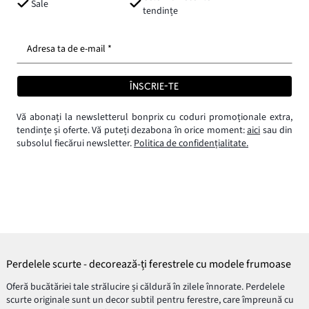
Sale
tendințe
Adresa ta de e-mail *
ÎNSCRIE-TE
Vă abonați la newsletterul bonprix cu coduri promoționale extra,
tendințe și oferte. Vă puteți dezabona în orice moment:
aici
sau din
subsolul fiecărui newsletter.
Politica de confidențialitate.
Perdelele scurte - decorează-ți ferestrele cu modele frumoase
Oferă bucătăriei tale strălucire și căldură în zilele înnorate. Perdelele
scurte originale sunt un decor subtil pentru ferestre, care împreună cu