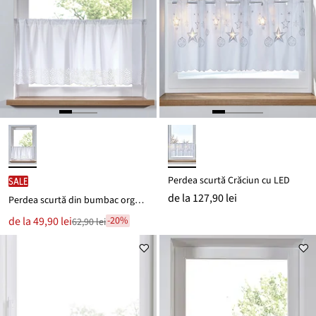
Perdea scurtă Crăciun cu LED
SALE
de la
127,90 lei
Perdea scurtă din bumbac organic, cu broderie perforată
Noul
de la
49,90 lei
-20%
62,90 lei
Reducere
preț
de
este
preț
62,90 lei