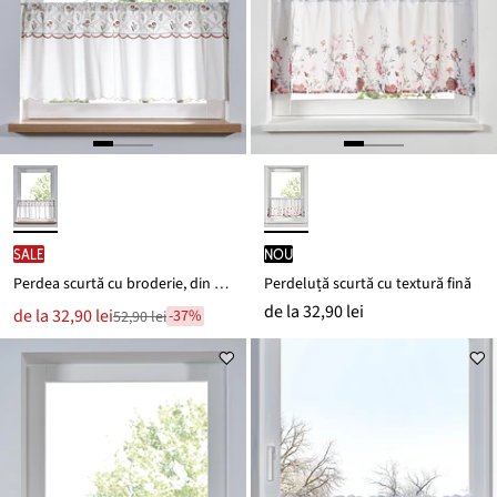
SALE
nou
Perdea scurtă cu broderie, din bumbac organic
Perdeluță scurtă cu textură fină
de la
32,90 lei
Noul
de la
32,90 lei
-37%
52,90 lei
Reducere
preț
de
este
preț
52,90 lei