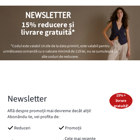
NEWSLETTER
15% reducere și
livrare gratuită*
*Codul este valabil 14 zile de la data primirii, este valabil pentru
următoarea comandă cu o valoare minimă de
119 lei
, nu se cumulează cu
alte coduri de reducere.
Newsletter
15% +
livrare
gratuită*
Află despre promoții mai devreme decât alții!
Abonându-te, vei profita de:
Reduceri
Promoții
Cele mai recente