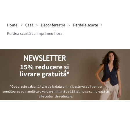
Home
Casă
Decor ferestre
Perdele scurte
Perdea scurtă cu imprimeu floral
NEWSLETTER
15% reducere și
livrare gratuită*
*Codul este valabil 14 zile de la data primirii, este valabil pentru
următoarea comandă cu o valoare minimă de
119 lei
, nu se cumulează cu
alte coduri de reducere.