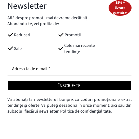
Newsletter
15% +
livrare
gratuită*
Află despre promoții mai devreme decât alții!
Abonându-te, vei profita de:
Reduceri
Promoții
Cele mai recente
Sale
tendințe
Adresa ta de e-mail *
ÎNSCRIE-TE
Vă abonați la newsletterul bonprix cu coduri promoționale extra,
tendințe și oferte. Vă puteți dezabona în orice moment:
aici
sau din
subsolul fiecărui newsletter.
Politica de confidențialitate.