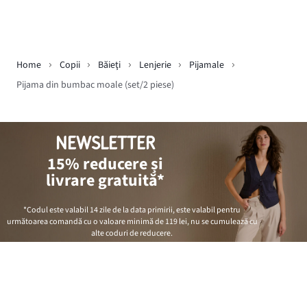
Home
Copii
Băieţi
Lenjerie
Pijamale
Pijama din bumbac moale (set/2 piese)
NEWSLETTER
15% reducere și
livrare gratuită*
*Codul este valabil 14 zile de la data primirii, este valabil pentru
următoarea comandă cu o valoare minimă de
119 lei
, nu se cumulează cu
alte coduri de reducere.