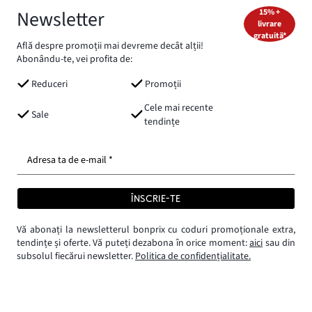
Newsletter
15% +
livrare
gratuită*
Află despre promoții mai devreme decât alții!
Abonându-te, vei profita de:
Reduceri
Promoții
Cele mai recente
Sale
tendințe
Adresa ta de e-mail *
ÎNSCRIE-TE
Vă abonați la newsletterul bonprix cu coduri promoționale extra,
tendințe și oferte. Vă puteți dezabona în orice moment:
aici
sau din
subsolul fiecărui newsletter.
Politica de confidențialitate.