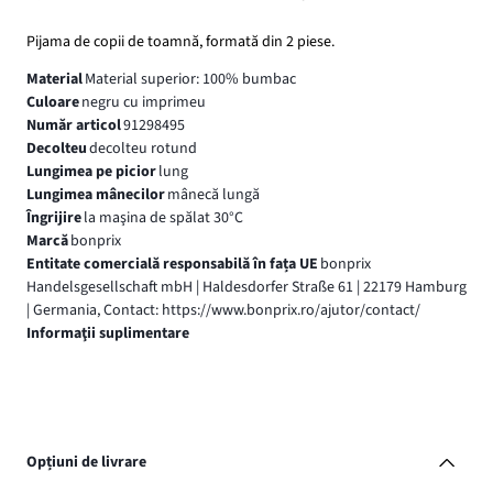
Pijama de copii de toamnă, formată din 2 piese.
Material
Material superior: 100% bumbac
Culoare
negru cu imprimeu
Număr articol
91298495
Decolteu
decolteu rotund
Lungimea pe picior
lung
Lungimea mânecilor
mânecă lungă
Îngrijire
la maşina de spălat 30°C
Marcă
bonprix
Entitate comercială responsabilă în fața UE
bonprix
Handelsgesellschaft mbH | Haldesdorfer Straße 61 | 22179 Hamburg
| Germania, Contact: https://www.bonprix.ro/ajutor/contact/
Informaţii suplimentare
Opțiuni de livrare