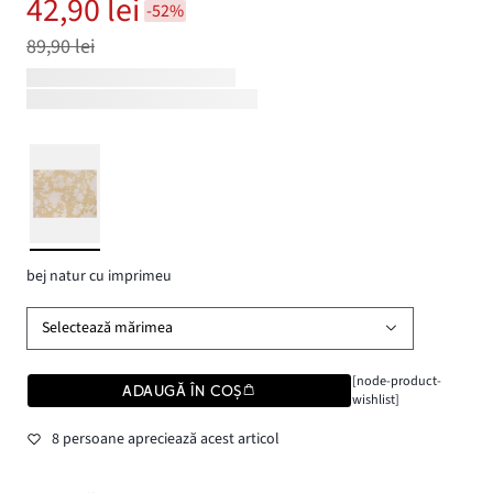
42,90 lei
-52%
89,90 lei
bej natur cu imprimeu
Selectează mărimea
[node-product-
ADAUGĂ ÎN COȘ
wishlist]
8 persoane apreciează acest articol