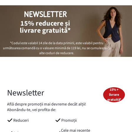
NEWSLETTER
15% reducere și
livrare gratuită*
*Codul este valabil 14 zile de la data primirii, este valabil pentru
următoarea comandă cu o valoare minimă de
119 lei
, nu se cumulează cu
alte coduri de reducere.
Newsletter
15% +
livrare
gratuită*
Află despre promoții mai devreme decât alții!
Abonându-te, vei profita de:
Reduceri
Promoții
Cele mai recente