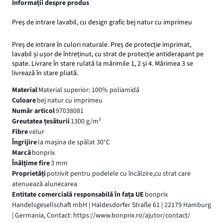
Informații despre produs
Preș de intrare lavabil, cu design grafic bej natur cu imprimeu
Preș de intrare în culori naturale. Preș de protecție imprimat,
lavabil și ușor de întreținut, cu strat de protecție antiderapant pe
spate. Livrare în stare rulată la mărimile 1, 2 și 4. Mărimea 3 se
livrează în stare pliată.
Material
Material superior: 100% poliamidă
Culoare
bej natur cu imprimeu
Număr articol
97038081
Greutatea țesăturii
1300 g/m²
Fibre
velur
Îngrijire
la maşina de spălat 30°C
Marcă
bonprix
Înălţime fire
3 mm
Proprietăți
potrivit pentru podelele cu încălzire,cu strat care
atenuează alunecarea
Entitate comercială responsabilă în fața UE
bonprix
Handelsgesellschaft mbH | Haldesdorfer Straße 61 | 22179 Hamburg
| Germania, Contact: https://www.bonprix.ro/ajutor/contact/