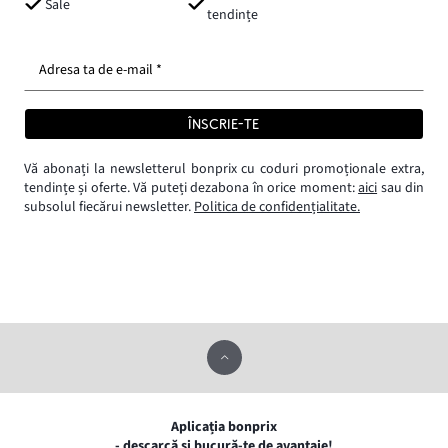
Sale
tendințe
Adresa ta de e-mail *
ÎNSCRIE-TE
Vă abonați la newsletterul bonprix cu coduri promoționale extra,
tendințe și oferte. Vă puteți dezabona în orice moment:
aici
sau din
subsolul fiecărui newsletter.
Politica de confidențialitate.
Aplicația bonprix
- descarcă și bucură-te de avantaje!