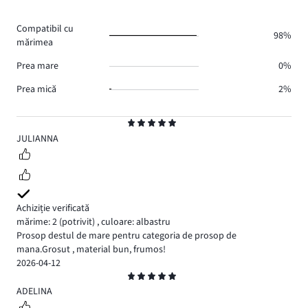
de
0.
voturi
Compatibil cu
0.
98%
mărimea
Prea mare
0%
Prea mică
2%
Evaluare
5
JULIANNA
Achiziție verificată
mărime: 2
(potrivit)
,
culoare: albastru
Prosop destul de mare pentru categoria de prosop de
mana.Grosut , material bun, frumos!
2026-04-12
Evaluare
5
ADELINA