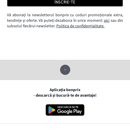
ÎNSCRIE-TE
Vă abonați la newsletterul bonprix cu coduri promoționale extra,
tendințe și oferte. Vă puteți dezabona în orice moment:
aici
sau din
subsolul fiecărui newsletter.
Politica de confidențialitate.
Aplicația bonprix
- descarcă și bucură-te de avantaje!