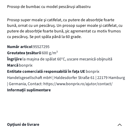
Prosop de bumbac cu model pescăruși albastru
Prosop super moale şi catifelat, cu putere de absorbţie foarte
bună, ornat cu un pescăruş. Un prosop super moale şi catifelat, cu
putere de absorbţie foarte bună, şic agrementat cu motiv frumos
cu pescăruş. Se pot spăla până la 60 grade.
Număr articol
95527295
Greutatea țesăturii
600 g/m²
Îngrijire
la maşina de spălat 60°C, uscare mecanică obijnuită
Marcă
bonprix
Entitate comercială responsabilă în fața UE
bonprix
Handelsgesellschaft mbH | Haldesdorfer Straße 61 | 22179 Hamburg
| Germania, Contact: https://www.bonprix.ro/ajutor/contact/
Informaţii suplimentare
Opțiuni de livrare