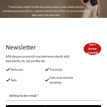
*Codul este valabil 14 zile de la data primirii, este valabil pentru
următoarea comandă cu o valoare minimă de
119 lei
, nu se cumulează cu
alte coduri de reducere.
Newsletter
15% +
livrare
gratuită*
Află despre promoții mai devreme decât alții!
Abonându-te, vei profita de:
Reduceri
Promoții
Cele mai recente
Sale
tendințe
Adresa ta de e-mail *