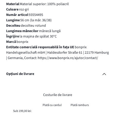
Material
Material superior: 100% poliacril
Culoare
roz-gri
Număr articol
93554495
Lungime
56 cm (la măr. 36/38)
Decolteu
decolteu rotund
Lungimea mânecilor
mânecă lungă
Îngrijire
la maşina de spălat 30°C
Marcă
bonprix
Entitate comercială responsabilă în fața UE
bonprix
Handelsgesellschaft mbH | Haldesdorfer Straße 61 | 22179 Hamburg
| Germania, Contact: https://www.bonprix.ro/ajutor/contact/
Opțiuni de livrare
Costurile de livrare
Plată cu cardul
Plată ramburs
Sub 199,00 lei: