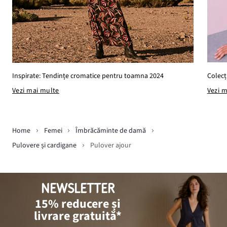
Colecț
Inspirate: Tendințe cromatice pentru toamna 2024
Vezi 
Vezi mai multe
Home
Femei
Îmbrăcăminte de damă
Pulovere și cardigane
Pulover ajour
NEWSLETTER
15% reducere și
livrare gratuită*