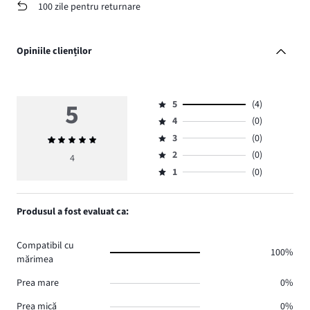
100 zile pentru returnare
Opiniile clienților
5
5
(4)
Evaluare
4
(0)
5,
Evaluare
numărul
3
(0)
Evaluarea
4,
Evaluare
de
medie
numărul
2
(0)
3,
4
Evaluare
voturi
5
de
numărul
1
(0)
2,
Evaluare
4.
voturi
de
numărul
1,
0.
voturi
de
numărul
Produsul a fost evaluat ca:
0.
voturi
de
0.
voturi
Compatibil cu
0.
100%
mărimea
Prea mare
0%
Prea mică
0%