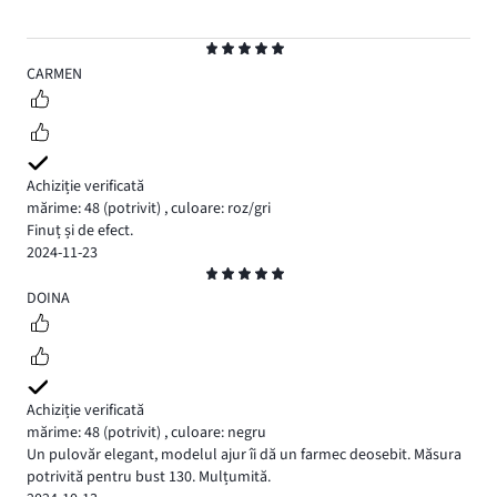
Evaluare
5
CARMEN
Achiziție verificată
mărime: 48
(potrivit)
,
culoare: roz/gri
Finuț și de efect.
2024-11-23
Evaluare
5
DOINA
Achiziție verificată
mărime: 48
(potrivit)
,
culoare: negru
Un pulovăr elegant, modelul ajur îi dă un farmec deosebit. Măsura
potrivită pentru bust 130. Mulțumită.