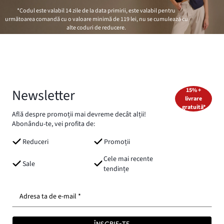
*Codul este valabil 14 zile de la data primirii, este valabil pentru
următoarea comandă cu o valoare minimă de
119 lei
, nu se cumulează cu
alte coduri de reducere.
Newsletter
15% +
livrare
gratuită*
Află despre promoții mai devreme decât alții!
Abonându-te, vei profita de:
Reduceri
Promoții
Cele mai recente
Sale
tendințe
Adresa ta de e-mail *
ÎNSCRIE-TE