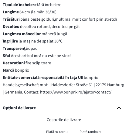
Tipul de încheiere
fără încheiere
Lungime
64 cm (la măr. 36/38)
Trăsături
până peste şolduri,mult mai mult confort prin stretch
Decolteu
decolteu rotund, decolteu pe gât
Lungimea mânecilor
mânecă lungă
Îngrijire
la maşina de spălat 30°C
Transparență
opac
Sfat
Acest articol încă nu este pe stoc!
Decorațiuni
fire sclipitoare
Marcă
bonprix
Entitate comercială responsabilă în fața UE
bonprix
Handelsgesellschaft mbH | Haldesdorfer Straße 61 | 22179 Hamburg
| Germania, Contact: https://www.bonprix.ro/ajutor/contact/
Opțiuni de livrare
Costurile de livrare
Plată cu cardul
Plată ramburs