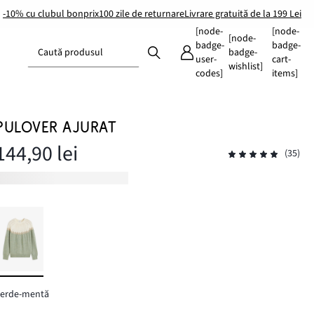
-10% cu clubul bonprix
100 zile de returnare
Livrare gratuită de la 199 Lei
[node-
[node-
[node-
badge-
badge-
Caută produsul
badge-
user-
cart-
wishlist]
codes]
items]
PULOVER AJURAT
144,90 lei
(35)
verde-mentă