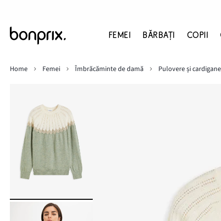
FEMEI
BĂRBAŢI
COPII
Home
Femei
Îmbrăcăminte de damă
Pulovere și cardigane