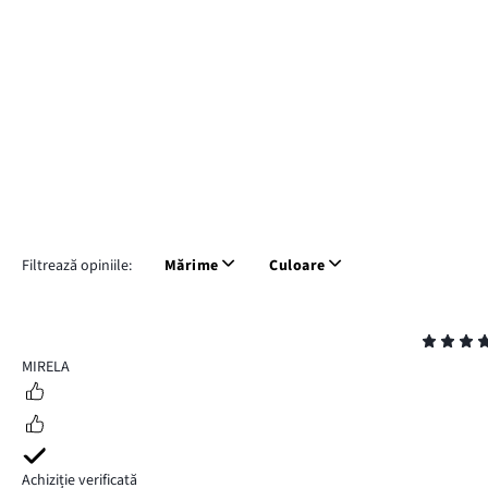
Filtrează opiniile:
Mărime
Culoare
Evaluare
5
MIRELA
Achiziție verificată