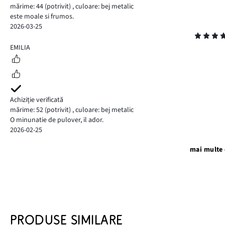
mărime: 44
(potrivit)
,
culoare: bej metalic
este moale si frumos.
2026-03-25
Evaluare
5
EMILIA
Achiziție verificată
mărime: 52
(potrivit)
,
culoare: bej metalic
O minunatie de pulover, il ador.
2026-02-25
mai multe 
PRODUSE SIMILARE