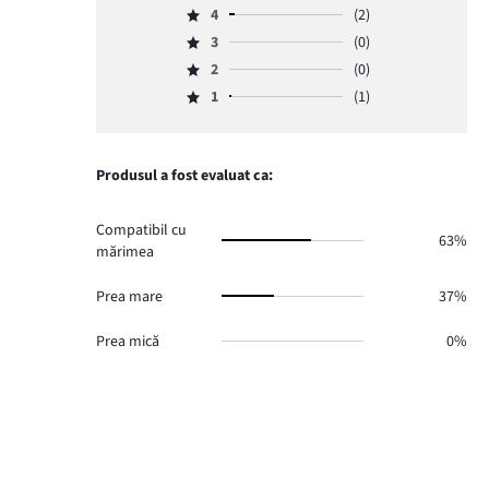
4
(2)
5,
Evaluare
numărul
3
(0)
4,
Evaluare
de
numărul
2
(0)
3,
Evaluare
voturi
de
numărul
1
(1)
2,
32.
Evaluare
voturi
de
numărul
1,
2.
voturi
de
numărul
0.
voturi
de
Produsul a fost evaluat ca:
0.
voturi
1.
Compatibil cu
63%
mărimea
Prea mare
37%
Prea mică
0%