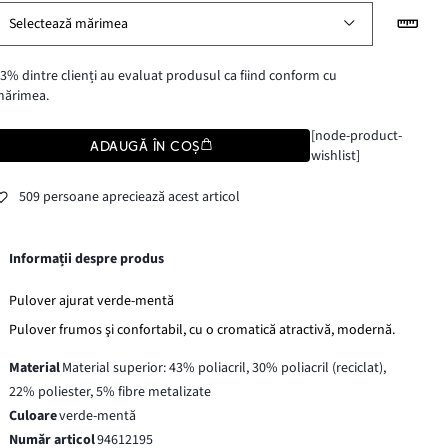
Selectează mărimea
3% dintre clienți au evaluat produsul ca fiind conform cu
mărimea.
[node-product-
ADAUGĂ ÎN COȘ
wishlist]
509 persoane apreciează acest articol
Informații despre produs
Pulover ajurat verde-mentă
Pulover frumos şi confortabil, cu o cromatică atractivă, modernă.
Material
Material superior: 43% poliacril, 30% poliacril (reciclat),
22% poliester, 5% fibre metalizate
Culoare
verde-mentă
Număr articol
94612195