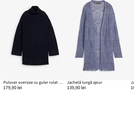
Pulover oversize cu guler rulat din amestec de bumbac
Jachetă lungă ajour
J
179,90 lei
139,90 lei
1