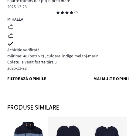
Foarte frumos dar puțin prea mare
2025-12-23
Evaluare
4
MIHAELA
Achiziție verificată
mărime: 48
(potrivit)
,
culoare: indigo melanj-marin
Coletul a venit foarte târziu
2025-12-22
FILTREAZĂ OPINIILE
MAI MULTE OPINII
PRODUSE SIMILARE