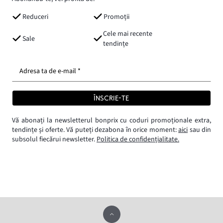
Reduceri
Promoții
Cele mai recente
Sale
tendințe
Adresa ta de e-mail *
ÎNSCRIE-TE
Vă abonați la newsletterul bonprix cu coduri promoționale extra,
tendințe și oferte. Vă puteți dezabona în orice moment:
aici
sau din
subsolul fiecărui newsletter.
Politica de confidențialitate.