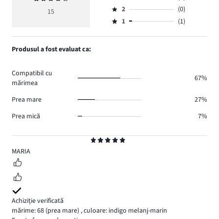
Evaluare
de
medie
numărul
2
(0)
3,
15
Evaluare
voturi
4
de
numărul
1
(1)
2,
Evaluare
11.
voturi
de
numărul
1,
2.
voturi
de
numărul
Produsul a fost evaluat ca:
1.
voturi
de
0.
voturi
Compatibil cu
1.
67%
mărimea
Prea mare
27%
Prea mică
7%
Evaluare
5
MARIA
Achiziție verificată
mărime: 68
(prea mare)
,
culoare: indigo melanj-marin