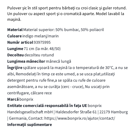
Pulover şic în stil sport pentru bărbaţi cu croi clasic şi guler rotund.
Un pulover cu aspect sport şi o cromatică aparte. Model lavabil la
maşină.
Material
Material superior: 50% bumbac, 50% poliacril
Culoare
indigo melanj/marin
Număr articol
93975995
Lungime
71 cm (la măr. 48/50)
Decolteu
decolteu rotund
Lungimea mânecilor
mânecă lungă
Îngrijire
spălare ușoară la mașină la o temperatură de 30°C, a nu se
albi, Remodelați în timp ce este umed, a se usca plat,utilizaţi
detergent pentru rufe fine,a se spăla cu rufe de culoare
asemănătoare, a nu se curăţa (cerc - cruce), Nu uscați prin
centrifugare, călcare rece
Marcă
bonprix
Entitate comercială responsabilă în fața UE
bonprix
Handelsgesellschaft mbH | Haldesdorfer Straße 61 | 22179 Hamburg
| Germania, Contact: https://www.bonprix.ro/ajutor/contact/
Informaţii suplimentare