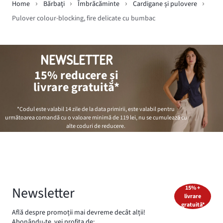
Home
Bărbaţi
Îmbrăcăminte
Cardigane și pulovere
Pulover colour-blocking, fire delicate cu bumbac
NEWSLETTER
15% reducere și
livrare gratuită*
*Codul este valabil 14 zile de la data primirii, este valabil pentru
următoarea comandă cu o valoare minimă de
119 lei
, nu se cumulează cu
alte coduri de reducere.
Newsletter
15% +
livrare
gratuită*
Află despre promoții mai devreme decât alții!
Abonându-te, vei profita de: