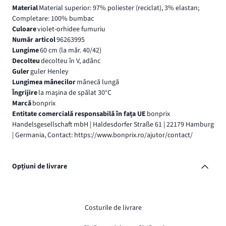
Material
Material superior: 97% poliester (reciclat), 3% elastan;
Completare: 100% bumbac
Culoare
violet-orhidee fumuriu
Număr articol
96263995
Lungime
60 cm (la măr. 40/42)
Decolteu
decolteu în V, adânc
Guler
guler Henley
Lungimea mânecilor
mânecă lungă
Îngrijire
la maşina de spălat 30°C
Marcă
bonprix
Entitate comercială responsabilă în fața UE
bonprix
Handelsgesellschaft mbH | Haldesdorfer Straße 61 | 22179 Hamburg
| Germania, Contact: https://www.bonprix.ro/ajutor/contact/
Opțiuni de livrare
Costurile de livrare