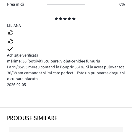
Prea mică
0%
Evaluare
5
LILIANA
Achiziție verificată
mărime: 36
(potrivit)
,
culoare: violet-orhidee fumuriu
La 95/85/95 mereu comand la Bonprix 36/38. Si la acest pulovar tot
36/38 am comandat si imi este perfect .. Este un pulovaras dragut si
o culoare placuta .
2026-02-05
PRODUSE SIMILARE