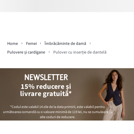
Home
Femei
Îmbrăcăminte de damă
Pulovere și cardigane
Pulover cu inserție de dantelă
NEWSLETTER
15% reducere și
livrare gratuită*
*Codul este valabil 14 zile de la data primirii, este valabil pentru
următoarea comandă cu o valoare minimă de
119 lei
, nu se cumulează cu
alte coduri de reducere.