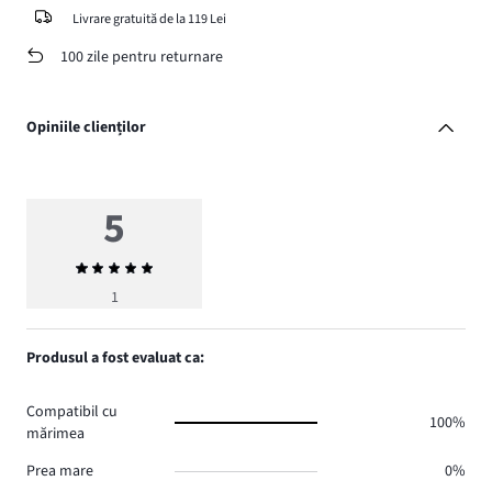
Livrare gratuită de la 119 Lei
100 zile pentru returnare
Opiniile clienților
5
Evaluarea
medie
1
5
Produsul a fost evaluat ca:
Compatibil cu
100%
mărimea
Prea mare
0%