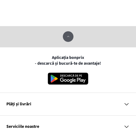
Aplicația bonprix
- descarcă și bucură-te de avantaje!
Plăți și livrări
MasterCard
VISA
Serviciile noastre
Gpay