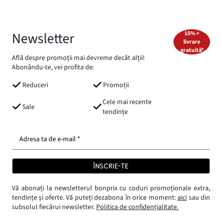
Newsletter
15% +
livrare
gratuită*
Află despre promoții mai devreme decât alții!
Abonându-te, vei profita de:
Reduceri
Promoții
Cele mai recente
Sale
tendințe
Adresa ta de e-mail *
ÎNSCRIE-TE
Vă abonați la newsletterul bonprix cu coduri promoționale extra,
tendințe și oferte. Vă puteți dezabona în orice moment:
aici
sau din
subsolul fiecărui newsletter.
Politica de confidențialitate.