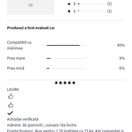
de
medie
numărul
2
(2)
3,
33
Evaluare
voturi
5
de
numărul
1
(1)
2,
Evaluare
28.
voturi
de
numărul
1,
2.
voturi
de
numărul
Produsul a fost evaluat ca:
0.
voturi
de
2.
voturi
Compatibil cu
1.
85%
mărimea
Prea mare
9%
Prea mică
6%
Evaluare
5
LAURA
Achiziție verificată
mărime: 36
(potrivit)
,
culoare: lila închis
Foarte frumos!. Bun pentru 1.70 inaltime cu 73 kg. Am comandat si