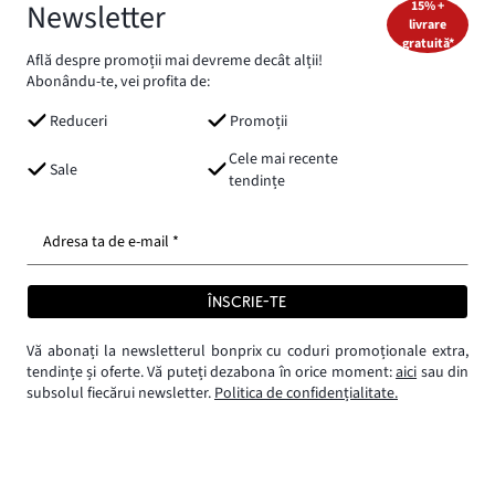
Newsletter
15% +
livrare
gratuită*
Află despre promoții mai devreme decât alții!
Abonându-te, vei profita de:
Reduceri
Promoții
Cele mai recente
Sale
tendințe
Adresa ta de e-mail *
ÎNSCRIE-TE
Vă abonați la newsletterul bonprix cu coduri promoționale extra,
tendințe și oferte. Vă puteți dezabona în orice moment:
aici
sau din
subsolul fiecărui newsletter.
Politica de confidențialitate.