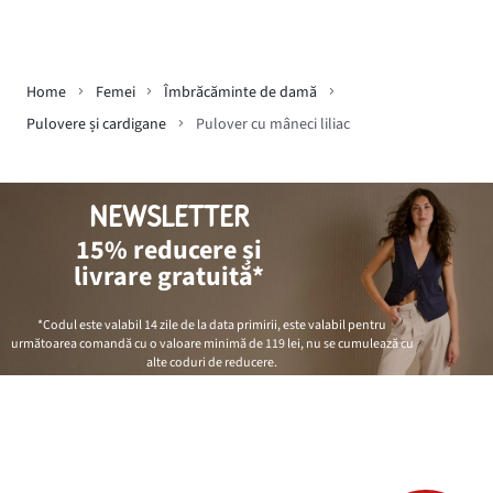
Home
Femei
Îmbrăcăminte de damă
Pulovere și cardigane
Pulover cu mâneci liliac
NEWSLETTER
15% reducere și
livrare gratuită*
*Codul este valabil 14 zile de la data primirii, este valabil pentru
următoarea comandă cu o valoare minimă de
119 lei
, nu se cumulează cu
alte coduri de reducere.