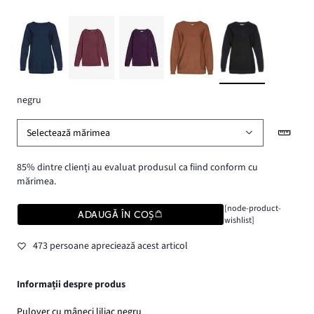
negru
Selectează mărimea
85% dintre clienți au evaluat produsul ca fiind conform cu
mărimea.
[node-product-
ADAUGĂ ÎN COȘ
wishlist]
473 persoane apreciează acest articol
Informații despre produs
Pulover cu mâneci liliac negru