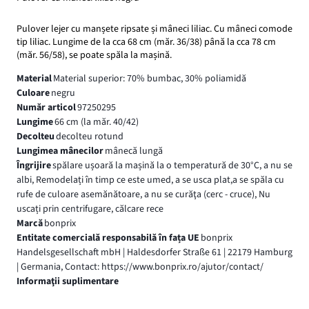
Pulover lejer cu manșete ripsate și mâneci liliac. Cu mâneci comode
tip liliac. Lungime de la cca 68 cm (măr. 36/38) până la cca 78 cm
(măr. 56/58), se poate spăla la mașină.
Material
Material superior: 70% bumbac, 30% poliamidă
Culoare
negru
Număr articol
97250295
Lungime
66 cm (la măr. 40/42)
Decolteu
decolteu rotund
Lungimea mânecilor
mânecă lungă
Îngrijire
spălare ușoară la mașină la o temperatură de 30°C, a nu se
albi, Remodelați în timp ce este umed, a se usca plat,a se spăla cu
rufe de culoare asemănătoare, a nu se curăţa (cerc - cruce), Nu
uscați prin centrifugare, călcare rece
Marcă
bonprix
Entitate comercială responsabilă în fața UE
bonprix
Handelsgesellschaft mbH | Haldesdorfer Straße 61 | 22179 Hamburg
| Germania, Contact: https://www.bonprix.ro/ajutor/contact/
Informaţii suplimentare