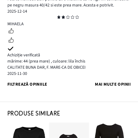
pe negru masura 40/42 si este prea mare. Acesta e potrivit.
2025-12-14
Evaluare
2
MIHAELA
Achiziție verificată
mărime: 44
(prea mare)
,
culoare: lila închis
CALITATE BUNA DAR, F. MARE-CA DE OBICEI
2025-11-30
FILTREAZĂ OPINIILE
MAI MULTE OPINII
PRODUSE SIMILARE