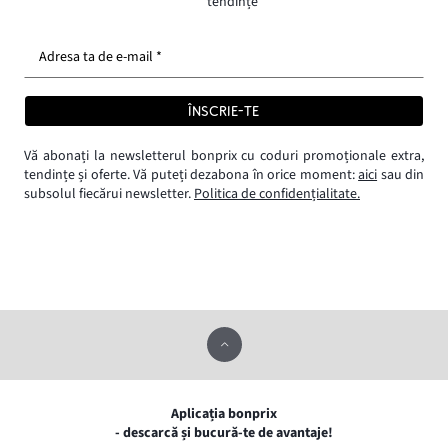
tendințe
Adresa ta de e-mail *
ÎNSCRIE-TE
Vă abonați la newsletterul bonprix cu coduri promoționale extra,
tendințe și oferte. Vă puteți dezabona în orice moment:
aici
sau din
subsolul fiecărui newsletter.
Politica de confidențialitate.
Aplicația bonprix
- descarcă și bucură-te de avantaje!