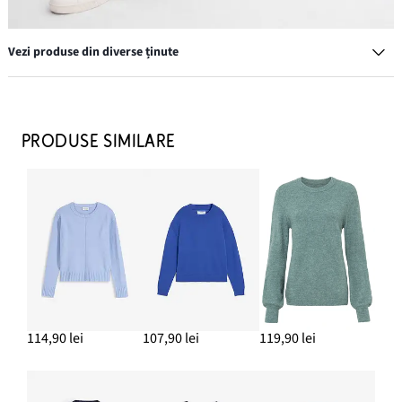
Vezi produse din diverse ținute
PRODUSE SIMILARE
Blugi cu talie medie, bootcut, bumbac organic
169,90 lei
ADAUGĂ ÎN COȘ
Pantofi sport
129,90 lei
114,90 lei
107,90 lei
119,90 lei