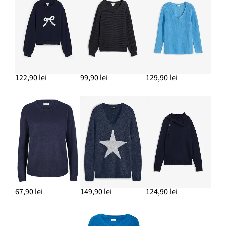
ADAUGĂ ÎN COȘ
Cercei creolen din alamă
124,90 lei
ADAUGĂ ÎN COȘ
Cămașă din viscoză moale
122,90 lei
99,90 lei
129,90 lei
99,90 lei
ADAUGĂ ÎN COȘ
67,90 lei
149,90 lei
124,90 lei