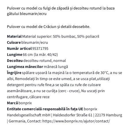
Pulover cu model cu fulgi de zăpadă și decolteu rotund la baza
gâtului bleumarin/ecru
Pulover cu model de Crăciun și detalii deosebite.
Material
Material superior: 50% bumbac, 50% poliacril
Culoare
bleumarin/ecru
Număr articol
95371795
Lungime
66 cm (la măr. 40/42)
Decolteu
decolteu rotund, normal
Lungimea mânecilor
mânecă lungă
Îngrijire
spălare ușoară la mașină la o temperatură de 30°C, a nu se
albi, Remodelați în timp ce este umed, a se usca plat,utilizaţi
detergent pentru rufe fine,a se spăla cu rufe de culoare
asemănătoare, a nu se curăţa (cerc - cruce), Nu uscați prin
centrifugare, călcare rece
Marcă
bonprix
Entitate comercială responsabilă în fața UE
bonprix
Handelsgesellschaft mbH | Haldesdorfer Straße 61 | 22179 Hamburg
| Germania, Contact: https://www.bonprix.ro/ajutor/contact/