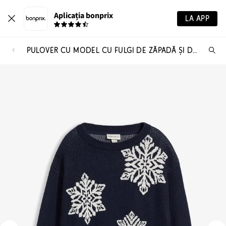
Aplicația bonprix
LA APP
PULOVER CU MODEL CU FULGI DE ZĂPADĂ ȘI DECOLTEU ROTUND LA BAZA GÂTULUI
Ca
pr