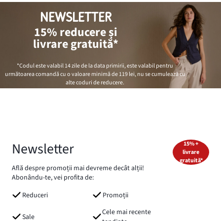
NEWSLETTER
15% reducere și
livrare gratuită*
*Codul este valabil 14 zile de la data primirii, este valabil pentru
următoarea comandă cu o valoare minimă de
119 lei
, nu se cumulează cu
alte coduri de reducere.
Newsletter
15% +
livrare
gratuită*
Află despre promoții mai devreme decât alții!
Abonându-te, vei profita de:
Reduceri
Promoții
Cele mai recente
Sale